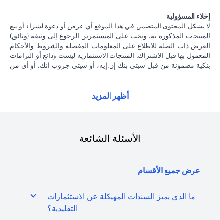
إخلاء المسؤولية
لا يشكل المحتوى المتضمن في هذا الموقع أي عرض أو دعوة لشراء أو بيع
المنتجات المذكورة به. ويجب على المستثمرين الرجوع إلى وثيقة (وثائق)
العرض ذات الصلة للاطلاع على المعلومات المفصلة والشروط والأحكام
المعمول بها قبل الاشتراك. المنتجات الاستثمارية ليست ودائع أو التزامات
بنكية مضمونة من قبل سيتي بنك إن.إيه، أو سيتي جروب انك. أو أي من
شركاتهما الفرعية أو التابعة، ما لم يُذكر ذلك على وجه التحديد. منتجات
الاستثمار ليست مؤمنة من جانب الحكومة أو الجهات الحكومية. وبالتالي
فإن منتجات الاستثمار والخزانة تخضع لمخاطر الاستثمار، بما في ذلك
أظهر المزيد
الخسارة المحتملة للمبلغ الأصلي المستثمر. الأداء السابق لمنتجات
الاستثمار ليس مؤشرا على النتائج المستقبلية، بمعنى أن الأسعار قد ترتفع
أو تنخفض. يجب أن يكون المستثمرون الذين يستثمرون في منتجات
استثمارية و / أو منتجات خزينة مقومة بعملة أجنبية (غير محلية) على دراية
الأسئلة الشائعة
بمخاطر تقلبات أسعار الصرف التي قد تتسبب في خسارة رأس المال عند
تحويل العملة الأجنبية إلى العملة المحلية للمستثمرين. لا تتوفر منتجات
الاستثمار والخزينة للأشخاص الأمريكيين. تخضع جميع الطلبات المتعلقة
عرض جميع الأقسام
بمنتجات الاستثمار والخزينة لشروط وأحكام منتجات الاستثمار والخزينة
الفردية. يدرك العميل أنه يقع على عاتقه السعي للحصول على مشورة
قانونية و / أو ضريبية للوقوف على التبعات القانونية والضريبية لمعاملاته
ما الذي يميز السندات المهيكلة عن الاستثمارات
الاستثمارية. إذا قام العميل بتغيير محل إقامته أو جنسيته أو محل عمله،
التقليدية؟
فإنه يقع على عاتقه مسؤولية اطلاع نفسه على الآثار التي قد تلحق