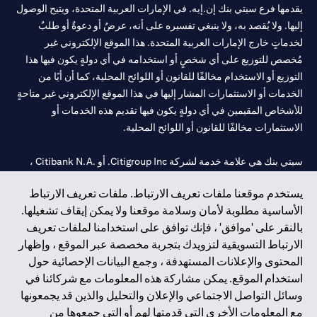
يقدمها فرع سيتي بنك إن.إيه. في الإمارات العربية المتحدة، ويتيح الوصول
إليها. ولا يُقصد به، ولا ينبغي تفسيره على أنه، عرضٌ أو دعوةٌ أو طلبٌ
لخدماتٍ خارج الإمارات العربية المتحدة. هذا الموقع الإلكتروني غير
مُخصص للتوزيع على أي شخصٍ أو استخدامه في أي دولةٍ يكون فيها هذا
التوزيع أو الاستخدام مخالفًا للقانون أو اللوائح المحلية، كما أن أيًا من
الخدمات أو الاستثمارات المشار إليها في هذا الموقع الإلكتروني غير متاحةٍ
للأشخاص المقيمين في أي دولةٍ يكون فيها تقديم هذه الخدمات أو
الاستثمارات مخالفًا للقانون أو اللوائح المحلية.
سيتي بنك هي علامة خدمة لشركة Citigroup Inc. أو .Citibank N.A ،
مستخدمة ومسجلة في جميع أنحاء العالم.
يستخدم موقعنا ملفات تعريف الارتباط. ملفات تعريف الارتباط
الأساسية مطلوبة لأمان وسلامة موقعنا ولا يمكن إيقاف تشغيلها.
سيتي بنك إن. إيه. الإمارات مسجل لدى مصرف الإمارات المركزي تحت
بالنقر على 'موافق' ، فإنك توافق على استخدامنا لملفات تعريف
أرقام التراخيص 202563 لفرع الوصل في دبي، 531989 لفرع مول
الارتباط التسويقية لتزويدك بتجربة مخصصة عبر الموقع ، وإظهار
الإمارات في دبي، و
CN-1002019
لفرع أبوظبي. هاتف: 4000 311 04.
المحتوى والإعلانات المستهدفة ، وجمع البيانات الإحصائية حول
فرع سيتي بنك إن إيه - الإمارات العربية المتحدة مرخص من مصرف
استخدام الموقع. يمكن مشاركة هذه المعلومات مع شركائنا في
الإمارات العربية المتحدة المركزي كفرع لبنك أجنبي.
وسائل التواصل الاجتماعي والإعلان والتحليل والذين قد يجمعونها
سيتي بنك إن إيه الإمارات العربية المتحدة مرخص من هيئة الأوراق المالية
مع المعلومات الأخرى التي قدمتها لهم أو التي جمعوها من
والسلع في الإمارات العربية المتحدة ("SCA") للقيام بالنشاط المالي لـ أ)