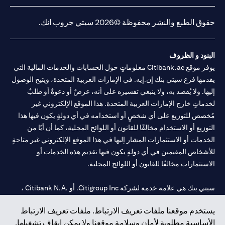
(opens in a new tab)
(opens in a new tab)
(opens in a new tab)
(opens in a new tab)
20200000240 د) الحفظ بموجب ترخيص رقم 602003. للحصول على
إخلاءات المسؤولية والإفصاحات الإضافية المتعلقة بالمنتج و/أو الخدمة
(opens in a new tab)
المذكورة في هذا البيان والتي تحتاج إلى معرفتها، يرجى زيارة
هنا
.
حقوق الطبع والنشر محفوظة ©2026 سيتي جروب انك.
البنود و الظروف
يوفر موقع Citibank.ae معلوماتٍ حول الحسابات والخدمات المالية التي
يقدمها فرع سيتي بنك إن.إيه. في الإمارات العربية المتحدة، ويتيح الوصول
إليها. ولا يُقصد به، ولا ينبغي تفسيره على أنه، عرضٌ أو دعوةٌ أو طلبٌ
لخدماتٍ خارج الإمارات العربية المتحدة. هذا الموقع الإلكتروني غير
مُخصص للتوزيع على أي شخصٍ أو استخدامه في أي دولةٍ يكون فيها هذا
التوزيع أو الاستخدام مخالفًا للقانون أو اللوائح المحلية، كما أن أيًا من
الخدمات أو الاستثمارات المشار إليها في هذا الموقع الإلكتروني غير متاحةٍ
للأشخاص المقيمين في أي دولةٍ يكون فيها تقديم هذه الخدمات أو
الاستثمارات مخالفًا للقانون أو اللوائح المحلية.
سيتي بنك هي علامة خدمة لشركة Citigroup Inc. أو .Citibank N.A ،
مستخدمة ومسجلة في جميع أنحاء العالم.
يستخدم موقعنا ملفات تعريف الارتباط. ملفات تعريف الارتباط
الأساسية مطلوبة لأمان وسلامة موقعنا ولا يمكن إيقاف تشغيلها.
سيتي بنك إن. إيه. الإمارات مسجل لدى مصرف الإمارات المركزي تحت