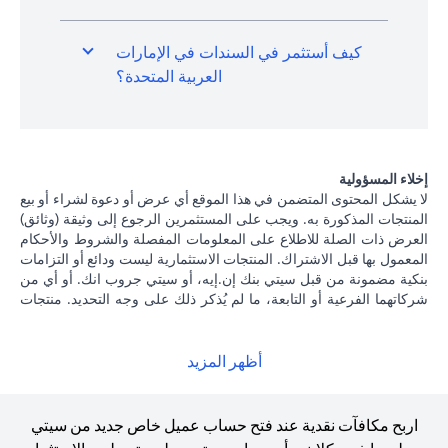
كيف أستثمر في السندات في الإمارات
العربية المتحدة؟
إخلاء المسؤولية
لا يشكل المحتوى المتضمن في هذا الموقع أي عرض أو دعوة لشراء أو بيع
المنتجات المذكورة به. ويجب على المستثمرين الرجوع إلى وثيقة (وثائق)
العرض ذات الصلة للاطلاع على المعلومات المفصلة والشروط والأحكام
المعمول بها قبل الاشتراك. المنتجات الاستثمارية ليست ودائع أو التزامات
بنكية مضمونة من قبل سيتي بنك إن.إيه، أو سيتي جروب انك. أو أي من
شركاتهما الفرعية أو التابعة، ما لم يُذكر ذلك على وجه التحديد. منتجات
الاستثمار ليست مؤمنة من جانب الحكومة أو الجهات الحكومية، وبالتالي
فإن منتجات الاستثمار والخزانة تخضع لمخاطر الاستثمار، بما في ذلك
الخسارة المحتملة للمبلغ الأصلي المستثمر. الأداء السابق لمنتجات
أظهر المزيد
الاستثمار ليس مؤشرا على النتائج المستقبلية، بمعنى أن الأسعار قد ترتفع
أو تنخفض. يجب أن يكون المستثمرون الذين يستثمرون في منتجات
استثمارية و / أو منتجات خزينة مقومة بعملة أجنبية (غير محلية) على دراية
اربح مكافآت نقدية عند فتح حساب عميل خاص جديد من سيتي
بمخاطر تقلبات أسعار الصرف التي قد تتسبب في خسارة رأس المال عند