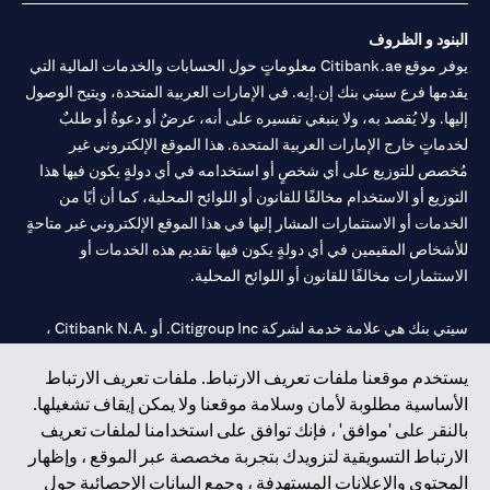
البنود و الظروف
يوفر موقع Citibank.ae معلوماتٍ حول الحسابات والخدمات المالية التي
يقدمها فرع سيتي بنك إن.إيه. في الإمارات العربية المتحدة، ويتيح الوصول
إليها. ولا يُقصد به، ولا ينبغي تفسيره على أنه، عرضٌ أو دعوةٌ أو طلبٌ
لخدماتٍ خارج الإمارات العربية المتحدة. هذا الموقع الإلكتروني غير
مُخصص للتوزيع على أي شخصٍ أو استخدامه في أي دولةٍ يكون فيها هذا
التوزيع أو الاستخدام مخالفًا للقانون أو اللوائح المحلية، كما أن أيًا من
الخدمات أو الاستثمارات المشار إليها في هذا الموقع الإلكتروني غير متاحةٍ
للأشخاص المقيمين في أي دولةٍ يكون فيها تقديم هذه الخدمات أو
الاستثمارات مخالفًا للقانون أو اللوائح المحلية.
سيتي بنك هي علامة خدمة لشركة Citigroup Inc. أو .Citibank N.A ،
مستخدمة ومسجلة في جميع أنحاء العالم.
يستخدم موقعنا ملفات تعريف الارتباط. ملفات تعريف الارتباط
الأساسية مطلوبة لأمان وسلامة موقعنا ولا يمكن إيقاف تشغيلها.
سيتي بنك إن. إيه. الإمارات مسجل لدى مصرف الإمارات المركزي تحت
بالنقر على 'موافق' ، فإنك توافق على استخدامنا لملفات تعريف
أرقام التراخيص 202563 لفرع الوصل في دبي، 531989 لفرع مول
الارتباط التسويقية لتزويدك بتجربة مخصصة عبر الموقع ، وإظهار
الإمارات في دبي، و
CN-1002019
لفرع أبوظبي. هاتف: 4000 311 04.
المحتوى والإعلانات المستهدفة ، وجمع البيانات الإحصائية حول
فرع سيتي بنك إن إيه - الإمارات العربية المتحدة مرخص من مصرف