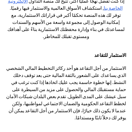
إذا كنت تفضل نهجًا عمليًا أكثر، تتيح لك منصة التداول
الإلكترونية
(opens in a new tab)
الخاصة بنا
, استكشاف الأسواق العالمية والاستثمار فيها رقميًا.
توفر لك هذه المنصة تحكمًا أكبر في قراراتك الاستثمارية، مع
إمكانية الوصول إلى مجموعة واسعة من الأسهم والسندات
لمساعدتك في بناء وإدارة محفظتك الاستثمارية بناءً على أهدافك
ومستوى تقبلك للمخاطر.
الاستثمار للتقاعد
الاستثمار من أجل التقاعد هو أحد ركائز التخطيط المالي الشخصي
الذي يساعدك على الشعور بالثقة المالية حتى بعد توقف دخلك
النشط. إنها خطوة حاسمة يجب عليك اتخاذها إذا كنت ترغب في
حماية مستقبلك المالي والحصول على مزيد من السيطرة على
سبل عيشك على المدى الطويل. تقدم بعض البلدان شبكات الأمان
لخطط التقاعد الحكومية والضمان الاجتماعي لمواطنيها، ولكن
عندما لا يكون ذلك خيارًا، فإن الاستثمار من أجل التقاعد يمكن أن
يوفر لك دخلاً ثابتًا ومستدامًا.