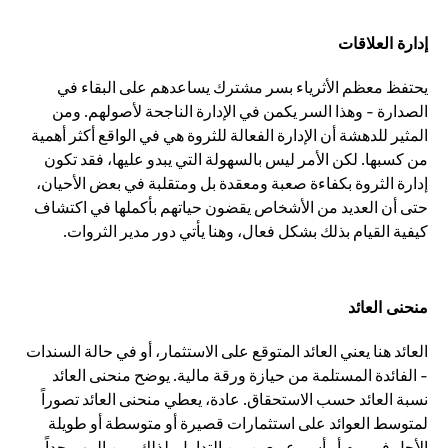
إدارة العلاقات
يحتفظ معظم الأثرياء بسر مشترك يساعدهم على البقاء في
الصدارة - وهذا السر يكمن في الإدارة الناجحة لأصولهم. ومن
المثير للدهشة أن الإدارة الفعالة للثروة هي في الواقع أكثر أهمية
من كسبها. لكن الأمر ليس بالسهولة التي يبدو عليها، فقد تكون
إدارة الثروة بكفاءة صعبة ومعقدة بل ومتقلبة في بعض الأحيان،
حتى أن العديد من الأشخاص يقضون حياتهم بأكملها في اكتشاف
كيفية القيام بذلك بشكل فعال، وهنا يأتي دور مدير الثروات.
منحنى العائد
العائد هنا يعني العائد المتوقع على الاستثمار، أو في حالة السندات
- الفائدة المستلمة من حيازة ورقة مالية. يوضح منحنى العائد
نسبة العائد حسب الاستحقاق. عادة، يعطي منحنى العائد تصوراً
لمتوسط العوائد على استثمارات قصيرة أو متوسطة أو طويلة
الأجل في يوم أو أسبوع معين من التداول. لذلك، من المهم جداً