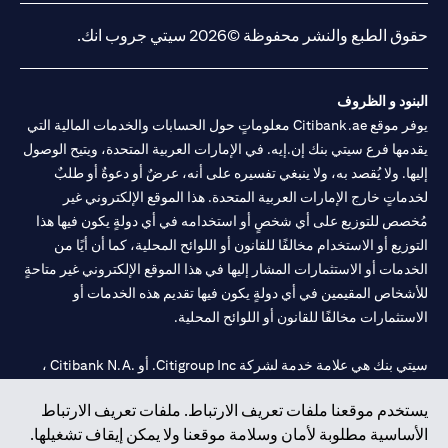
حقوق الطبع والنشر محفوظة ©2026 سيتي جروب انك.
البنود و الظروف
يوفر موقع Citibank.ae معلوماتٍ حول الحسابات والخدمات المالية التي
يقدمها فرع سيتي بنك إن.إيه. في الإمارات العربية المتحدة، ويتيح الوصول
إليها. ولا يُقصد به، ولا ينبغي تفسيره على أنه، عرضٌ أو دعوةٌ أو طلبٌ
لخدماتٍ خارج الإمارات العربية المتحدة. هذا الموقع الإلكتروني غير
مُخصص للتوزيع على أي شخصٍ أو استخدامه في أي دولةٍ يكون فيها هذا
التوزيع أو الاستخدام مخالفًا للقانون أو اللوائح المحلية، كما أن أيًا من
الخدمات أو الاستثمارات المشار إليها في هذا الموقع الإلكتروني غير متاحةٍ
للأشخاص المقيمين في أي دولةٍ يكون فيها تقديم هذه الخدمات أو
الاستثمارات مخالفًا للقانون أو اللوائح المحلية.
سيتي بنك هي علامة خدمة لشركة Citigroup Inc. أو .Citibank N.A ،
مستخدمة ومسجلة في جميع أنحاء العالم.
يستخدم موقعنا ملفات تعريف الارتباط. ملفات تعريف الارتباط
الأساسية مطلوبة لأمان وسلامة موقعنا ولا يمكن إيقاف تشغيلها.
سيتي بنك إن. إيه. الإمارات مسجل لدى مصرف الإمارات المركزي تحت