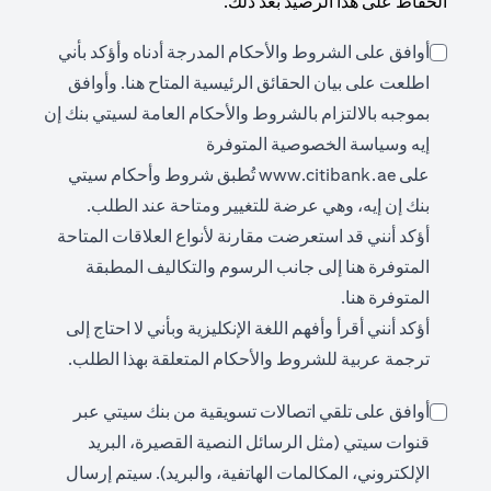
الحفاظ على هذا الرصيد بعد ذلك.
أوافق على الشروط والأحكام المدرجة أدناه وأؤكد بأني
ens in a new tab
اطلعت على بيان الحقائق الرئيسية المتاح
هنا
. وأوافق
بموجبه بالالتزام بالشروط والأحكام العامة لسيتي بنك إن
إيه وسياسة الخصوصية المتوفرة
opens in a new tab
على
www.citibank.ae
تُطبق شروط وأحكام سيتي
بنك إن إيه، وهي عرضة للتغيير ومتاحة عند الطلب.
أؤكد أنني قد استعرضت مقارنة لأنواع العلاقات المتاحة
opens in a new tab
المتوفرة
هنا
إلى جانب الرسوم والتكاليف المطبقة
opens in a new tab
المتوفرة
هنا
.
أؤكد أنني أقرأ وأفهم اللغة الإنكليزية وبأني لا احتاج إلى
ترجمة عربية للشروط والأحكام المتعلقة بهذا الطلب.
أوافق على تلقي اتصالات تسويقية من بنك سيتي عبر
قنوات سيتي (مثل الرسائل النصية القصيرة، البريد
الإلكتروني، المكالمات الهاتفية، والبريد). سيتم إرسال