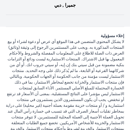
جميرا , دبي
إخلاء مسؤولية
لا يشكل المحتوى المتضمن في هذا الموقع أي عرض أو دعوة لشراء أو بيع
المنتجات المذكورة به. ويجب على المستثمرين الرجوع إلى وثيقة (وثائق)
العرض ذات الصلة للاطلاع على المعلومات المفصلة والشروط والأحكام
المعمول بها قبل الاشتراك. المنتجات الاستثمارية ليست ودائع أو التزامات
بنكية مضمونة من قبل سيتي بنك إن.إيه، أو سيتي جروب انك. أو أي من
شركاتهما الفرعية أو التابعة، ما لم يُذكر ذلك على وجه التحديد. منتجات
الاستثمار ليست مؤمنة من جانب الحكومة أو الجهات الحكومية. وبالتالي
فإن منتجات الاستثمار والخزانة تخضع لمخاطر الاستثمار، بما في ذلك
الخسارة المحتملة للمبلغ الأصلي المستثمر. الأداء السابق لمنتجات
الاستثمار ليس مؤشرا على النتائج المستقبلية، بمعنى أن الأسعار قد ترتفع
أو تنخفض. يجب أن يكون المستثمرون الذين يستثمرون في منتجات
استثمارية و / أو منتجات خزينة مقومة بعملة أجنبية (غير محلية) على دراية
بمخاطر تقلبات أسعار الصرف التي قد تتسبب في خسارة رأس المال عند
تحويل العملة الأجنبية إلى العملة المحلية للمستثمرين. لا تتوفر منتجات
الاستثمار والخزينة للأشخاص الأمريكيين. تخضع جميع الطلبات المتعلقة
بمنتجات الاستثمار والخزينة لشروط وأحكام منتجات الاستثمار والخزينة