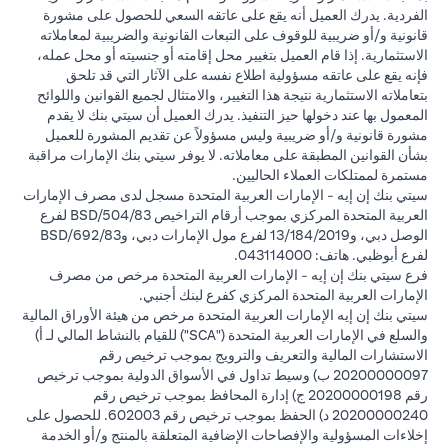
الفردية. يدرك العميل أنه يقع على عاتقه السعي للحصول على مشورة
قانونية و/أو ضريبية للوقوف على التبعات القانونية والضريبية لمعاملاته
الاستثمارية. إذا قام العميل بتغيير محل إقامته أو جنسيته أو محل عمله،
فإنه يقع على عاتقه مسؤولية اطلاع نفسه على الآثار التي قد تلحق
بتعاملاته الاستثمارية نتيجة هذا التغيير، والامتثال لجميع القوانين واللوائح
المعمول بها عند دخولها حيز التنفيذ. يدرك العميل أن سيتي بنك لا يقدم
مشورة قانونية و/أو ضريبية وليس مسؤولاً عن تقديم المشورة للعميل
بشأن القوانين المطبقة على معاملاته. لا يوفر سيتي بنك الإمارات مراقبة
مستمرة لممتلكات العملاء الحاليين.
سيتي بنك إن إيه - الإمارات العربية المتحدة مسجل لدى مصرف الإمارات
العربية المتحدة المركزي بموجب أرقام التراخيص BSD/504/83 لفرع
الوصل دبي، و13/184/2019 لفرع مول الإمارات دبي، وBSD/692/83
لفرع أبوظبي. هاتف: 043114000.
فرع سيتي بنك إن إيه - الإمارات العربية المتحدة مرخص من مصرف
الإمارات العربية المتحدة المركزي كفرع لبنك أجنبي.
سيتي بنك إن إيه الإمارات العربية المتحدة مرخص من هيئة الأوراق المالية
والسلع في الإمارات العربية المتحدة ("SCA") للقيام بالنشاط المالي لـ أ)
الاستشارات المالية والتعريف والترويج بموجب ترخيص رقم
20200000097 ب) وسيط تداول في الأسواق الدولية بموجب ترخيص
رقم 20200000198 ج) إدارة المحافظ بموجب ترخيص رقم
20200000240 د) الحفظ بموجب ترخيص رقم 602003. للحصول على
إخلاءات المسؤولية والإفصاحات الإضافية المتعلقة بالمنتج و/أو الخدمة