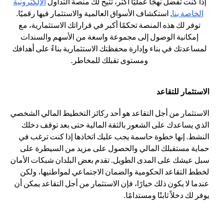
إذا كنت تفضل نهجًا عمليًا أكثر، تتيح لك منصة التداول
الإلكترونية
(opens in a new tab)
الخاصة بنا
, استكشاف الأسواق العالمية والاستثمار فيها رقميًا.
توفر لك هذه المنصة تحكمًا أكبر في قراراتك الاستثمارية، مع
إمكانية الوصول إلى مجموعة واسعة من الأسهم والسندات
لمساعدتك في بناء وإدارة محفظتك الاستثمارية بناءً على أهدافك
ومستوى تقبلك للمخاطر.
الاستثمار للتقاعد
الاستثمار من أجل التقاعد هو أحد ركائز التخطيط المالي الشخصي
الذي يساعدك على الشعور بالثقة المالية حتى بعد توقف دخلك
النشط. إنها خطوة حاسمة يجب عليك اتخاذها إذا كنت ترغب في
حماية مستقبلك المالي والحصول على مزيد من السيطرة على
سبل عيشك على المدى الطويل. تقدم بعض البلدان شبكات الأمان
لخطط التقاعد الحكومية والضمان الاجتماعي لمواطنيها، ولكن
عندما لا يكون ذلك خيارًا، فإن الاستثمار من أجل التقاعد يمكن أن
يوفر لك دخلاً ثابتًا ومستدامًا.