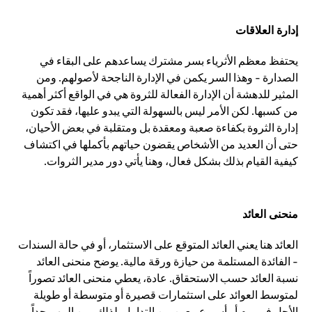
إدارة العلاقات
يحتفظ معظم الأثرياء بسر مشترك يساعدهم على البقاء في
الصدارة - وهذا السر يكمن في الإدارة الناجحة لأصولهم. ومن
المثير للدهشة أن الإدارة الفعالة للثروة هي في الواقع أكثر أهمية
من كسبها. لكن الأمر ليس بالسهولة التي يبدو عليها، فقد تكون
إدارة الثروة بكفاءة صعبة ومعقدة بل ومتقلبة في بعض الأحيان،
حتى أن العديد من الأشخاص يقضون حياتهم بأكملها في اكتشاف
كيفية القيام بذلك بشكل فعال، وهنا يأتي دور مدير الثروات.
منحنى العائد
العائد هنا يعني العائد المتوقع على الاستثمار، أو في حالة السندات
- الفائدة المستلمة من حيازة ورقة مالية. يوضح منحنى العائد
نسبة العائد حسب الاستحقاق. عادة، يعطي منحنى العائد تصوراً
لمتوسط العوائد على استثمارات قصيرة أو متوسطة أو طويلة
الأجل في يوم أو أسبوع معين من التداول. لذلك، من المهم جداً