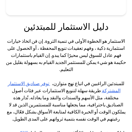
دليل الاستثمار للمبتدئين
الاستثمار هو الخطوة الأولى في تنمية الثروة. إن فن اتخاذ خيارات
استثمارية ذكية ، وفهم تعقيدات تنويع المحفظة ، أو الحصول على
فهم عادل للسوق ليس محيرًا كما يبدو. إن القيام باستثمارات
حكيمة هو شيء يمكن للمستثمر الجديد القيام به بسهولة بقليل من
التعليم.
للمبتدئين الراغبين في اتباع نهج متوازن،
توفر صناديق الاستثمار
(opens in a new tab)
المشتركة
طريقة سهلة لتنويع الاستثمارات عبر فئات أصول
مختلفة، مثل الأسهم والسندات والنقد وما يعادله. تُدار هذه
الصناديق باحترافية، مما يجعلها مناسبة للمستثمرين الذين قد لا
يملكون الوقت أو الخبرة الكافية لمتابعة الأسواق بشكل فعّال، مع
رغبتهم في الوقت نفسه بتنمية ثرواتهم على المدى الطويل.