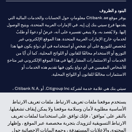
البنود و الظروف
يوفر موقع Citibank.ae معلوماتٍ حول الحسابات والخدمات المالية التي
يقدمها فرع سيتي بنك إن.إيه. في الإمارات العربية المتحدة، ويتيح الوصول
إليها. ولا يُقصد به، ولا ينبغي تفسيره على أنه، عرضٌ أو دعوةٌ أو طلبٌ
لخدماتٍ خارج الإمارات العربية المتحدة. هذا الموقع الإلكتروني غير
مُخصص للتوزيع على أي شخصٍ أو استخدامه في أي دولةٍ يكون فيها هذا
التوزيع أو الاستخدام مخالفًا للقانون أو اللوائح المحلية، كما أن أيًا من
الخدمات أو الاستثمارات المشار إليها في هذا الموقع الإلكتروني غير متاحةٍ
للأشخاص المقيمين في أي دولةٍ يكون فيها تقديم هذه الخدمات أو
الاستثمارات مخالفًا للقانون أو اللوائح المحلية.
سيتي بنك هي علامة خدمة لشركة Citigroup Inc. أو .Citibank N.A ،
مستخدمة ومسجلة في جميع أنحاء العالم.
يستخدم موقعنا ملفات تعريف الارتباط. ملفات تعريف الارتباط
الأساسية مطلوبة لأمان وسلامة موقعنا ولا يمكن إيقاف تشغيلها.
سيتي بنك إن. إيه. الإمارات مسجل لدى مصرف الإمارات المركزي تحت
بالنقر على 'موافق' ، فإنك توافق على استخدامنا لملفات تعريف
أرقام التراخيص 202563 لفرع الوصل في دبي، 531989 لفرع مول
الارتباط التسويقية لتزويدك بتجربة مخصصة عبر الموقع ، وإظهار
الإمارات في دبي، و
CN-1002019
لفرع أبوظبي. هاتف: 4000 311 04.
المحتوى والإعلانات المستهدفة ، وجمع البيانات الإحصائية حول
فرع سيتي بنك إن إيه - الإمارات العربية المتحدة مرخص من مصرف