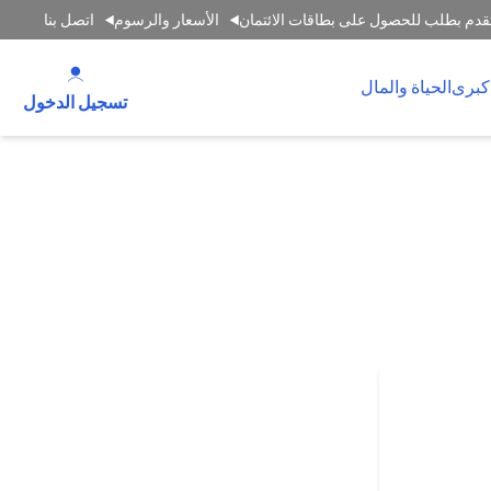
قدم بطلب للحصول على بطاقات الائتمان
الأسعار والرسوم
اتصل بنا
(opens in a new tab)
كبرى
الحياة والمال
(opens in a new tab)
تسجيل الدخول