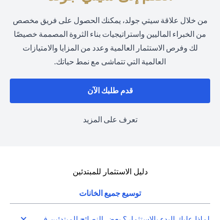
من خلال علاقة سيتي جولد، يمكنك الحصول على فريق مخصص
من الخبراء الماليين واستراتيجيات بناء الثروة المصممة خصيصًا
لك وفرص الاستثمار العالمية وعدد من المزايا والامتيازات
العالمية التي تتماشى مع نمط حياتك.
opens in a new tab
قدم طلبك الآن
opens in a new tab
تعرف على المزيد
دليل الاستثمار للمبتدئين
توسيع جميع الخانات
لماذا عليك البدء بالاستثمار؟ بعض النصائح للمبتدئين في