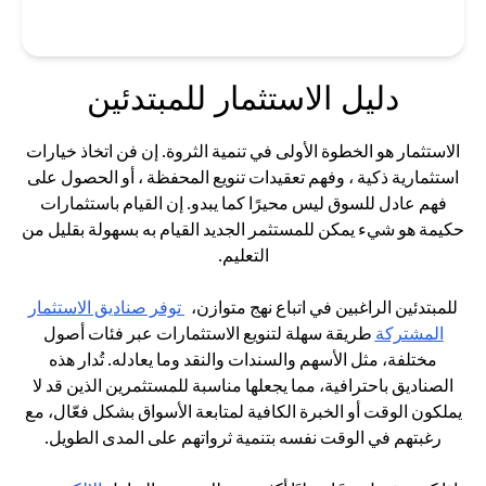
دليل الاستثمار للمبتدئين
الاستثمار هو الخطوة الأولى في تنمية الثروة. إن فن اتخاذ خيارات
استثمارية ذكية ، وفهم تعقيدات تنويع المحفظة ، أو الحصول على
فهم عادل للسوق ليس محيرًا كما يبدو. إن القيام باستثمارات
حكيمة هو شيء يمكن للمستثمر الجديد القيام به بسهولة بقليل من
التعليم.
للمبتدئين الراغبين في اتباع نهج متوازن،
توفر صناديق الاستثمار
opens in a new tab
المشتركة
طريقة سهلة لتنويع الاستثمارات عبر فئات أصول
مختلفة، مثل الأسهم والسندات والنقد وما يعادله. تُدار هذه
الصناديق باحترافية، مما يجعلها مناسبة للمستثمرين الذين قد لا
يملكون الوقت أو الخبرة الكافية لمتابعة الأسواق بشكل فعّال، مع
رغبتهم في الوقت نفسه بتنمية ثرواتهم على المدى الطويل.