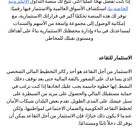
إذا كنت تفضل نهجًا عمليًا أكثر، تتيح لك منصة التداول
الإلكترونية
opens in a new tab
الخاصة بنا
, استكشاف الأسواق العالمية والاستثمار فيها رقميًا.
توفر لك هذه المنصة تحكمًا أكبر في قراراتك الاستثمارية، مع
إمكانية الوصول إلى مجموعة واسعة من الأسهم والسندات
لمساعدتك في بناء وإدارة محفظتك الاستثمارية بناءً على أهدافك
ومستوى تقبلك للمخاطر.
الاستثمار للتقاعد
الاستثمار من أجل التقاعد هو أحد ركائز التخطيط المالي الشخصي
الذي يساعدك على الشعور بالثقة المالية حتى بعد توقف دخلك
النشط. إنها خطوة حاسمة يجب عليك اتخاذها إذا كنت ترغب في
حماية مستقبلك المالي والحصول على مزيد من السيطرة على
سبل عيشك على المدى الطويل. تقدم بعض البلدان شبكات الأمان
لخطط التقاعد الحكومية والضمان الاجتماعي لمواطنيها، ولكن
عندما لا يكون ذلك خيارًا، فإن الاستثمار من أجل التقاعد يمكن أن
يوفر لك دخلاً ثابتًا ومستدامًا.