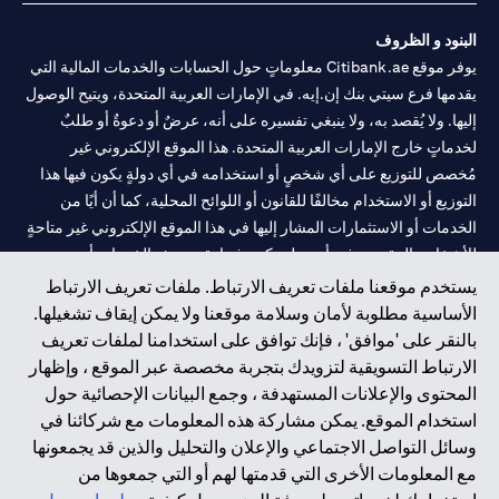
البنود و الظروف
يوفر موقع Citibank.ae معلوماتٍ حول الحسابات والخدمات المالية التي
يقدمها فرع سيتي بنك إن.إيه. في الإمارات العربية المتحدة، ويتيح الوصول
إليها. ولا يُقصد به، ولا ينبغي تفسيره على أنه، عرضٌ أو دعوةٌ أو طلبٌ
لخدماتٍ خارج الإمارات العربية المتحدة. هذا الموقع الإلكتروني غير
مُخصص للتوزيع على أي شخصٍ أو استخدامه في أي دولةٍ يكون فيها هذا
التوزيع أو الاستخدام مخالفًا للقانون أو اللوائح المحلية، كما أن أيًا من
الخدمات أو الاستثمارات المشار إليها في هذا الموقع الإلكتروني غير متاحةٍ
للأشخاص المقيمين في أي دولةٍ يكون فيها تقديم هذه الخدمات أو
الاستثمارات مخالفًا للقانون أو اللوائح المحلية.
يستخدم موقعنا ملفات تعريف الارتباط. ملفات تعريف الارتباط
الأساسية مطلوبة لأمان وسلامة موقعنا ولا يمكن إيقاف تشغيلها.
سيتي بنك هي علامة خدمة لشركة Citigroup Inc. أو .Citibank N.A ،
بالنقر على 'موافق' ، فإنك توافق على استخدامنا لملفات تعريف
مستخدمة ومسجلة في جميع أنحاء العالم.
الارتباط التسويقية لتزويدك بتجربة مخصصة عبر الموقع ، وإظهار
المحتوى والإعلانات المستهدفة ، وجمع البيانات الإحصائية حول
سيتي بنك إن. إيه. الإمارات مسجل لدى مصرف الإمارات المركزي تحت
استخدام الموقع. يمكن مشاركة هذه المعلومات مع شركائنا في
أرقام التراخيص 202563 لفرع الوصل في دبي، 531989 لفرع مول
وسائل التواصل الاجتماعي والإعلان والتحليل والذين قد يجمعونها
الإمارات في دبي، و CN-1002019 لفرع أبوظبي. هاتف: 4000 311 04.
مع المعلومات الأخرى التي قدمتها لهم أو التي جمعوها من
فرع سيتي بنك إن إيه - الإمارات العربية المتحدة مرخص من مصرف