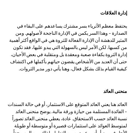
إدارة العلاقات
يحتفظ معظم الأثرياء بسر مشترك يساعدهم على البقاء في
الصدارة - وهذا السر يكمن في الإدارة الناجحة لأصولهم. ومن
المثير للدهشة أن الإدارة الفعالة للثروة هي في الواقع أكثر أهمية
من كسبها. لكن الأمر ليس بالسهولة التي يبدو عليها، فقد تكون
إدارة الثروة بكفاءة صعبة ومعقدة بل ومتقلبة في بعض الأحيان،
حتى أن العديد من الأشخاص يقضون حياتهم بأكملها في اكتشاف
كيفية القيام بذلك بشكل فعال، وهنا يأتي دور مدير الثروات.
منحنى العائد
العائد هنا يعني العائد المتوقع على الاستثمار، أو في حالة السندات
- الفائدة المستلمة من حيازة ورقة مالية. يوضح منحنى العائد
نسبة العائد حسب الاستحقاق. عادة، يعطي منحنى العائد تصوراً
لمتوسط العوائد على استثمارات قصيرة أو متوسطة أو طويلة
الأجل في يوم أو أسبوع معين من التداول. لذلك، من المهم جداً