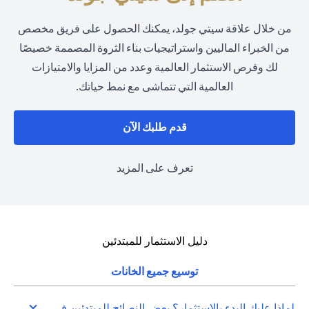
من خلال علاقة سيتي جولد، يمكنك الحصول على فريق مخصص
من الخبراء الماليين واستراتيجيات بناء الثروة المصممة خصيصًا
لك وفرص الاستثمار العالمية وعدد من المزايا والامتيازات
العالمية التي تتماشى مع نمط حياتك.
opens in a new tab
قدم طلبك الآن
opens in a new tab
تعرف على المزيد
دليل الاستثمار للمبتدئين
توسيع جميع الخانات
لماذا عليك البدء بالاستثمار؟ بعض النصائح للمبتدئين في