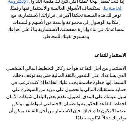
إذا كنت تفضل نهجًا عمليًا أكثر، تتيح لك منصة التداول
الإلكترونية
opens in a new tab
الخاصة بنا
, استكشاف الأسواق العالمية والاستثمار فيها رقميًا.
توفر لك هذه المنصة تحكمًا أكبر في قراراتك الاستثمارية، مع
إمكانية الوصول إلى مجموعة واسعة من الأسهم والسندات
لمساعدتك في بناء وإدارة محفظتك الاستثمارية بناءً على أهدافك
ومستوى تقبلك للمخاطر.
الاستثمار للتقاعد
الاستثمار من أجل التقاعد هو أحد ركائز التخطيط المالي الشخصي
الذي يساعدك على الشعور بالثقة المالية حتى بعد توقف دخلك
النشط. إنها خطوة حاسمة يجب عليك اتخاذها إذا كنت ترغب في
حماية مستقبلك المالي والحصول على مزيد من السيطرة على
سبل عيشك على المدى الطويل. تقدم بعض البلدان شبكات الأمان
لخطط التقاعد الحكومية والضمان الاجتماعي لمواطنيها، ولكن
عندما لا يكون ذلك خيارًا، فإن الاستثمار من أجل التقاعد يمكن أن
يوفر لك دخلاً ثابتًا ومستدامًا.