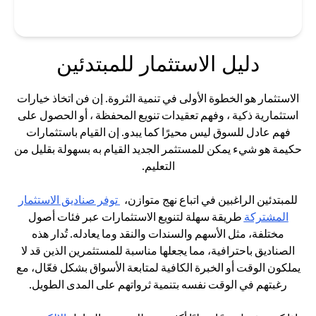
دليل الاستثمار للمبتدئين
الاستثمار هو الخطوة الأولى في تنمية الثروة. إن فن اتخاذ خيارات
استثمارية ذكية ، وفهم تعقيدات تنويع المحفظة ، أو الحصول على
فهم عادل للسوق ليس محيرًا كما يبدو. إن القيام باستثمارات
حكيمة هو شيء يمكن للمستثمر الجديد القيام به بسهولة بقليل من
التعليم.
للمبتدئين الراغبين في اتباع نهج متوازن،
توفر صناديق الاستثمار
opens in a new tab
المشتركة
طريقة سهلة لتنويع الاستثمارات عبر فئات أصول
مختلفة، مثل الأسهم والسندات والنقد وما يعادله. تُدار هذه
الصناديق باحترافية، مما يجعلها مناسبة للمستثمرين الذين قد لا
يملكون الوقت أو الخبرة الكافية لمتابعة الأسواق بشكل فعّال، مع
رغبتهم في الوقت نفسه بتنمية ثرواتهم على المدى الطويل.