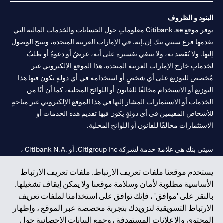
البنود و الظروف
يوفر موقع Citibank.ae معلوماتٍ حول الحسابات والخدمات المالية التي
يقدمها فرع سيتي بنك إن.إيه. في الإمارات العربية المتحدة، ويتيح الوصول
إليها. ولا يُقصد به، ولا ينبغي تفسيره على أنه، عرضٌ أو دعوةٌ أو طلبٌ
لخدماتٍ خارج الإمارات العربية المتحدة. هذا الموقع الإلكتروني غير
مُخصص للتوزيع على أي شخصٍ أو استخدامه في أي دولةٍ يكون فيها هذا
التوزيع أو الاستخدام مخالفًا للقانون أو اللوائح المحلية، كما أن أيًا من
الخدمات أو الاستثمارات المشار إليها في هذا الموقع الإلكتروني غير متاحةٍ
للأشخاص المقيمين في أي دولةٍ يكون فيها تقديم هذه الخدمات أو
الاستثمارات مخالفًا للقانون أو اللوائح المحلية.
سيتي بنك هي علامة خدمة لشركة Citigroup Inc. أو .Citibank N.A ،
مستخدمة ومسجلة في جميع أنحاء العالم.
يستخدم موقعنا ملفات تعريف الارتباط. ملفات تعريف الارتباط
الأساسية مطلوبة لأمان وسلامة موقعنا ولا يمكن إيقاف تشغيلها.
سيتي بنك إن. إيه. الإمارات مسجل لدى مصرف الإمارات المركزي تحت
بالنقر على 'موافق' ، فإنك توافق على استخدامنا لملفات تعريف
أرقام التراخيص 202563 لفرع الوصل في دبي، 531989 لفرع مول
الارتباط التسويقية لتزويدك بتجربة مخصصة عبر الموقع ، وإظهار
الإمارات في دبي، و CN-1002019 لفرع أبوظبي. هاتف: 4000 311 04.
المحتوى والإعلانات المستهدفة ، وجمع البيانات الإحصائية حول
فرع سيتي بنك إن إيه - الإمارات العربية المتحدة مرخص من مصرف