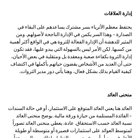
إدارة العلاقات
يحتفظ معظم الأثرياء بسر مشترك يساعدهم على البقاء في
الصدارة - وهذا السر يكمن في الإدارة الناجحة لأصولهم. ومن
المثير للدهشة أن الإدارة الفعالة للثروة هي في الواقع أكثر أهمية
من كسبها. لكن الأمر ليس بالسهولة التي يبدو عليها، فقد تكون
إدارة الثروة بكفاءة صعبة ومعقدة بل ومتقلبة في بعض الأحيان،
حتى أن العديد من الأشخاص يقضون حياتهم بأكملها في اكتشاف
كيفية القيام بذلك بشكل فعال، وهنا يأتي دور مدير الثروات.
منحنى العائد
العائد هنا يعني العائد المتوقع على الاستثمار، أو في حالة السندات
- الفائدة المستلمة من حيازة ورقة مالية. يوضح منحنى العائد
نسبة العائد حسب الاستحقاق. عادة، يعطي منحنى العائد تصوراً
لمتوسط العوائد على استثمارات قصيرة أو متوسطة أو طويلة
الأجل في يوم أو أسبوع معين من التداول. لذلك، من المهم جداً