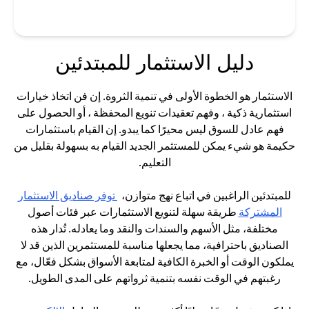
دليل الاستثمار للمبتدئين
الاستثمار هو الخطوة الأولى في تنمية الثروة. إن فن اتخاذ خيارات
استثمارية ذكية ، وفهم تعقيدات تنويع المحفظة ، أو الحصول على
فهم عادل للسوق ليس محيرًا كما يبدو. إن القيام باستثمارات
حكيمة هو شيء يمكن للمستثمر الجديد القيام به بسهولة بقليل من
التعليم.
للمبتدئين الراغبين في اتباع نهج متوازن،
توفر صناديق الاستثمار
opens in a new tab
المشتركة
طريقة سهلة لتنويع الاستثمارات عبر فئات أصول
مختلفة، مثل الأسهم والسندات والنقد وما يعادله. تُدار هذه
الصناديق باحترافية، مما يجعلها مناسبة للمستثمرين الذين قد لا
يملكون الوقت أو الخبرة الكافية لمتابعة الأسواق بشكل فعّال، مع
رغبتهم في الوقت نفسه بتنمية ثرواتهم على المدى الطويل.