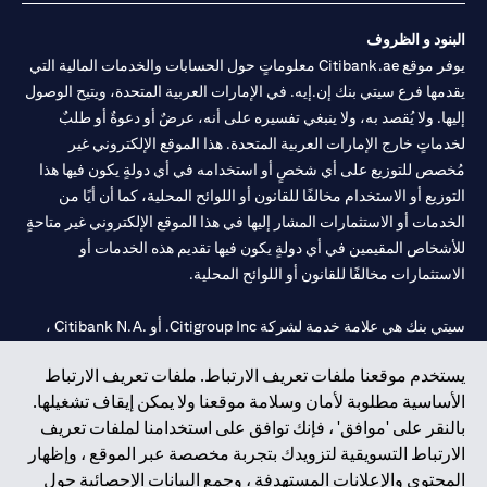
البنود و الظروف
يوفر موقع Citibank.ae معلوماتٍ حول الحسابات والخدمات المالية التي
يقدمها فرع سيتي بنك إن.إيه. في الإمارات العربية المتحدة، ويتيح الوصول
إليها. ولا يُقصد به، ولا ينبغي تفسيره على أنه، عرضٌ أو دعوةٌ أو طلبٌ
لخدماتٍ خارج الإمارات العربية المتحدة. هذا الموقع الإلكتروني غير
مُخصص للتوزيع على أي شخصٍ أو استخدامه في أي دولةٍ يكون فيها هذا
التوزيع أو الاستخدام مخالفًا للقانون أو اللوائح المحلية، كما أن أيًا من
الخدمات أو الاستثمارات المشار إليها في هذا الموقع الإلكتروني غير متاحةٍ
للأشخاص المقيمين في أي دولةٍ يكون فيها تقديم هذه الخدمات أو
الاستثمارات مخالفًا للقانون أو اللوائح المحلية.
سيتي بنك هي علامة خدمة لشركة Citigroup Inc. أو .Citibank N.A ،
مستخدمة ومسجلة في جميع أنحاء العالم.
يستخدم موقعنا ملفات تعريف الارتباط. ملفات تعريف الارتباط
الأساسية مطلوبة لأمان وسلامة موقعنا ولا يمكن إيقاف تشغيلها.
سيتي بنك إن. إيه. الإمارات مسجل لدى مصرف الإمارات المركزي تحت
بالنقر على 'موافق' ، فإنك توافق على استخدامنا لملفات تعريف
أرقام التراخيص 202563 لفرع الوصل في دبي، 531989 لفرع مول
الارتباط التسويقية لتزويدك بتجربة مخصصة عبر الموقع ، وإظهار
الإمارات في دبي، و CN-1002019 لفرع أبوظبي. هاتف: 4000 311 04.
المحتوى والإعلانات المستهدفة ، وجمع البيانات الإحصائية حول
فرع سيتي بنك إن إيه - الإمارات العربية المتحدة مرخص من مصرف