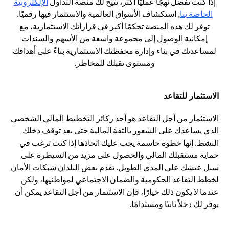
إذا كنت تفضل نهجًا عمليًا أكثر، تتيح لك منصة التداول
الإلكترونية
opens in a new tab
الخاصة بنا
, استكشاف الأسواق العالمية والاستثمار فيها رقميًا.
توفر لك هذه المنصة تحكمًا أكبر في قراراتك الاستثمارية، مع
إمكانية الوصول إلى مجموعة واسعة من الأسهم والسندات
لمساعدتك في بناء وإدارة محفظتك الاستثمارية بناءً على أهدافك
ومستوى تقبلك للمخاطر.
الاستثمار للتقاعد
الاستثمار من أجل التقاعد هو أحد ركائز التخطيط المالي الشخصي
الذي يساعدك على الشعور بالثقة المالية حتى بعد توقف دخلك
النشط. إنها خطوة حاسمة يجب عليك اتخاذها إذا كنت ترغب في
حماية مستقبلك المالي والحصول على مزيد من السيطرة على
سبل عيشك على المدى الطويل. تقدم بعض البلدان شبكات الأمان
لخطط التقاعد الحكومية والضمان الاجتماعي لمواطنيها، ولكن
عندما لا يكون ذلك خيارًا، فإن الاستثمار من أجل التقاعد يمكن أن
يوفر لك دخلاً ثابتًا ومستدامًا.