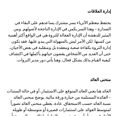
إدارة العلاقات
يحتفظ معظم الأثرياء بسر مشترك يساعدهم على البقاء في
الصدارة - وهذا السر يكمن في الإدارة الناجحة لأصولهم. ومن
المثير للدهشة أن الإدارة الفعالة للثروة هي في الواقع أكثر أهمية
من كسبها. لكن الأمر ليس بالسهولة التي يبدو عليها، فقد تكون
إدارة الثروة بكفاءة صعبة ومعقدة بل ومتقلبة في بعض الأحيان،
حتى أن العديد من الأشخاص يقضون حياتهم بأكملها في اكتشاف
كيفية القيام بذلك بشكل فعال، وهنا يأتي دور مدير الثروات.
منحنى العائد
العائد هنا يعني العائد المتوقع على الاستثمار، أو في حالة السندات
- الفائدة المستلمة من حيازة ورقة مالية. يوضح منحنى العائد
نسبة العائد حسب الاستحقاق. عادة، يعطي منحنى العائد تصوراً
لمتوسط العوائد على استثمارات قصيرة أو متوسطة أو طويلة
الأجل في يوم أو أسبوع معين من التداول. لذلك، من المهم جداً