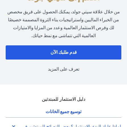
من خلال علاقة سيتي جولد، يمكنك الحصول على فريق مخصص
من الخبراء الماليين واستراتيجيات بناء الثروة المصممة خصيصًا
لك وفرص الاستثمار العالمية وعدد من المزايا والامتيازات
العالمية التي تتماشى مع نمط حياتك.
opens in a new tab
قدم طلبك الآن
opens in a new tab
تعرف على المزيد
دليل الاستثمار للمبتدئين
توسيع جميع الخانات
لماذا عليك البدء بالاستثمار؟ بعض النصائح للمبتدئين في