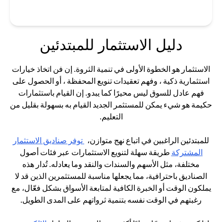
دليل الاستثمار للمبتدئين
الاستثمار هو الخطوة الأولى في تنمية الثروة. إن فن اتخاذ خيارات
استثمارية ذكية ، وفهم تعقيدات تنويع المحفظة ، أو الحصول على
فهم عادل للسوق ليس محيرًا كما يبدو. إن القيام باستثمارات
حكيمة هو شيء يمكن للمستثمر الجديد القيام به بسهولة بقليل من
التعليم.
للمبتدئين الراغبين في اتباع نهج متوازن،
توفر صناديق الاستثمار
(opens in a new tab)
المشتركة
طريقة سهلة لتنويع الاستثمارات عبر فئات أصول
مختلفة، مثل الأسهم والسندات والنقد وما يعادله. تُدار هذه
الصناديق باحترافية، مما يجعلها مناسبة للمستثمرين الذين قد لا
يملكون الوقت أو الخبرة الكافية لمتابعة الأسواق بشكل فعّال، مع
رغبتهم في الوقت نفسه بتنمية ثرواتهم على المدى الطويل.