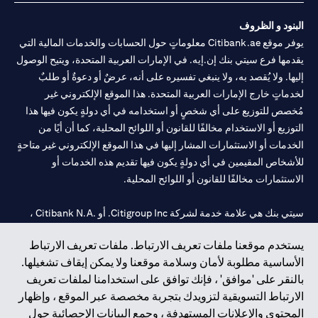
البنود و الظروف
يوفر موقع Citibank.ae معلوماتٍ حول الحسابات والخدمات المالية التي
يقدمها فرع سيتي بنك إن.إيه. في الإمارات العربية المتحدة، ويتيح الوصول
إليها. ولا يُقصد به، ولا ينبغي تفسيره على أنه، عرضٌ أو دعوةٌ أو طلبٌ
لخدماتٍ خارج الإمارات العربية المتحدة. هذا الموقع الإلكتروني غير
مُخصص للتوزيع على أي شخصٍ أو استخدامه في أي دولةٍ يكون فيها هذا
التوزيع أو الاستخدام مخالفًا للقانون أو اللوائح المحلية، كما أن أيًا من
الخدمات أو الاستثمارات المشار إليها في هذا الموقع الإلكتروني غير متاحةٍ
للأشخاص المقيمين في أي دولةٍ يكون فيها تقديم هذه الخدمات أو
الاستثمارات مخالفًا للقانون أو اللوائح المحلية.
سيتي بنك هي علامة خدمة لشركة Citigroup Inc. أو .Citibank N.A ،
مستخدمة ومسجلة في جميع أنحاء العالم.
يستخدم موقعنا ملفات تعريف الارتباط. ملفات تعريف الارتباط
الأساسية مطلوبة لأمان وسلامة موقعنا ولا يمكن إيقاف تشغيلها.
سيتي بنك إن. إيه. الإمارات مسجل لدى مصرف الإمارات المركزي تحت
بالنقر على 'موافق' ، فإنك توافق على استخدامنا لملفات تعريف
أرقام التراخيص 202563 لفرع الوصل في دبي، 531989 لفرع مول
الارتباط التسويقية لتزويدك بتجربة مخصصة عبر الموقع ، وإظهار
الإمارات في دبي، و
CN-1002019
لفرع أبوظبي. هاتف: 4000 311 04.
المحتوى والإعلانات المستهدفة ، وجمع البيانات الإحصائية حول
فرع سيتي بنك إن إيه - الإمارات العربية المتحدة مرخص من مصرف