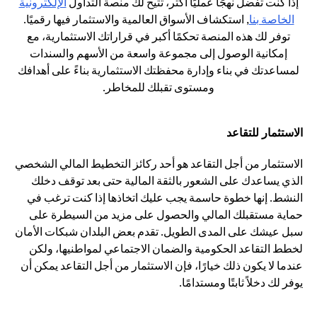
إذا كنت تفضل نهجًا عمليًا أكثر، تتيح لك منصة التداول
الإلكترونية
(opens in a new tab)
الخاصة بنا
, استكشاف الأسواق العالمية والاستثمار فيها رقميًا.
توفر لك هذه المنصة تحكمًا أكبر في قراراتك الاستثمارية، مع
إمكانية الوصول إلى مجموعة واسعة من الأسهم والسندات
لمساعدتك في بناء وإدارة محفظتك الاستثمارية بناءً على أهدافك
ومستوى تقبلك للمخاطر.
الاستثمار للتقاعد
الاستثمار من أجل التقاعد هو أحد ركائز التخطيط المالي الشخصي
الذي يساعدك على الشعور بالثقة المالية حتى بعد توقف دخلك
النشط. إنها خطوة حاسمة يجب عليك اتخاذها إذا كنت ترغب في
حماية مستقبلك المالي والحصول على مزيد من السيطرة على
سبل عيشك على المدى الطويل. تقدم بعض البلدان شبكات الأمان
لخطط التقاعد الحكومية والضمان الاجتماعي لمواطنيها، ولكن
عندما لا يكون ذلك خيارًا، فإن الاستثمار من أجل التقاعد يمكن أن
يوفر لك دخلاً ثابتًا ومستدامًا.