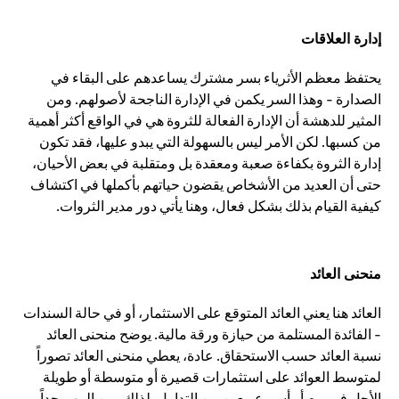
إدارة العلاقات
يحتفظ معظم الأثرياء بسر مشترك يساعدهم على البقاء في
الصدارة - وهذا السر يكمن في الإدارة الناجحة لأصولهم. ومن
المثير للدهشة أن الإدارة الفعالة للثروة هي في الواقع أكثر أهمية
من كسبها. لكن الأمر ليس بالسهولة التي يبدو عليها، فقد تكون
إدارة الثروة بكفاءة صعبة ومعقدة بل ومتقلبة في بعض الأحيان،
حتى أن العديد من الأشخاص يقضون حياتهم بأكملها في اكتشاف
كيفية القيام بذلك بشكل فعال، وهنا يأتي دور مدير الثروات.
منحنى العائد
العائد هنا يعني العائد المتوقع على الاستثمار، أو في حالة السندات
- الفائدة المستلمة من حيازة ورقة مالية. يوضح منحنى العائد
نسبة العائد حسب الاستحقاق. عادة، يعطي منحنى العائد تصوراً
لمتوسط العوائد على استثمارات قصيرة أو متوسطة أو طويلة
الأجل في يوم أو أسبوع معين من التداول. لذلك، من المهم جداً