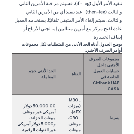
تنفيذ الأمر الأول (if - leg)، فسيتم مراقبة الأمرين الثاني
والثالث (then-leg) . عند تنفيذ أي من الأمرين الثاني
والثالث، سيتم إلغاء الأمر المتبقي تلقائيًا. يستخدمه العميل
عادة لفتح مركز مع أمرين متتاليين إما لجني الأرباح أو
إيقاف الخسارة.
يوضح الجدول أدناه الحد الأدنى من المتطلبات لكل مجموعات
أوامر الصرف الأجنبي:
مجموعات الصرف
الأجنبي داخل
حسابات العميل
الحد الأدنى حجم
القناة
الخاصة في
المعاملة
Citibank UAE
CASA
MBOL
(ميزات
50,000.00 دولار
eFX)،
أمريكي عبر موظف
بسيط
CBOL،
مبيعات الخزانة،
موظف
و5,000 دولار أمريكي
مبيعات
عبر القنوات الرقمية