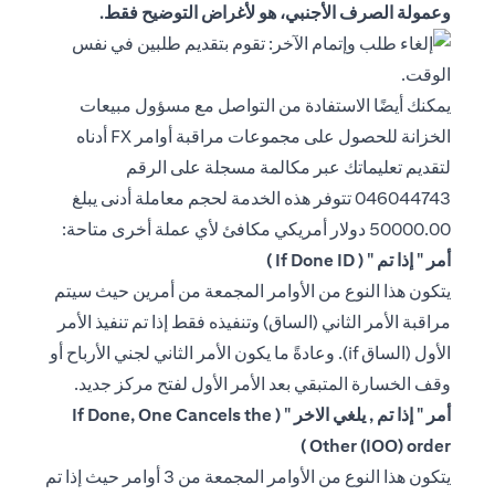
وعمولة الصرف الأجنبي، هو لأغراض التوضيح فقط.
يمكنك أيضًا الاستفادة من التواصل مع مسؤول مبيعات
الخزانة للحصول على مجموعات مراقبة أوامر FX أدناه
لتقديم تعليماتك عبر مكالمة مسجلة على الرقم
046044743 تتوفر هذه الخدمة لحجم معاملة أدنى يبلغ
50000.00 دولار أمريكي مكافئ لأي عملة أخرى متاحة:
أمر " إذا تم " ( If Done ID )
يتكون هذا النوع من الأوامر المجمعة من أمرين حيث سيتم
مراقبة الأمر الثاني (الساق) وتنفيذه فقط إذا تم تنفيذ الأمر
الأول (الساق if). وعادةً ما يكون الأمر الثاني لجني الأرباح أو
وقف الخسارة المتبقي بعد الأمر الأول لفتح مركز جديد.
أمر " إذا تم , يلغي الاخر " ( If Done, One Cancels the
Other (IOO) order )
يتكون هذا النوع من الأوامر المجمعة من 3 أوامر حيث إذا تم