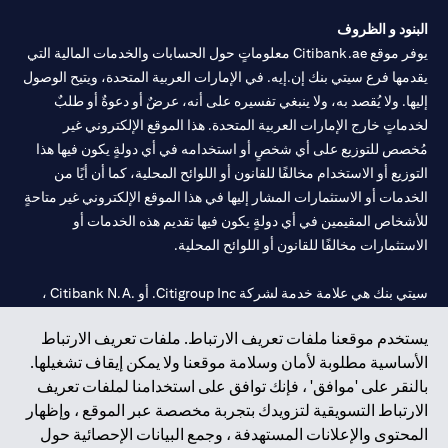
الطلب ساريًا لحين انتهاء المدة المحددة.
البنود و الظروف
يوفر موقع Citibank.ae معلوماتٍ حول الحسابات والخدمات المالية التي
يقدمها فرع سيتي بنك إن.إيه. في الإمارات العربية المتحدة، ويتيح الوصول
إليها. ولا يُقصد به، ولا ينبغي تفسيره على أنه، عرضٌ أو دعوةٌ أو طلبٌ
لخدماتٍ خارج الإمارات العربية المتحدة. هذا الموقع الإلكتروني غير
مُخصص للتوزيع على أي شخصٍ أو استخدامه في أي دولةٍ يكون فيها هذا
التوزيع أو الاستخدام مخالفًا للقانون أو اللوائح المحلية، كما أن أيًا من
الخدمات أو الاستثمارات المشار إليها في هذا الموقع الإلكتروني غير متاحةٍ
للأشخاص المقيمين في أي دولةٍ يكون فيها تقديم هذه الخدمات أو
الاستثمارات مخالفًا للقانون أو اللوائح المحلية.
سيتي بنك هي علامة خدمة لشركة Citigroup Inc. أو .Citibank N.A ،
مستخدمة ومسجلة في جميع أنحاء العالم.
يستخدم موقعنا ملفات تعريف الارتباط. ملفات تعريف الارتباط
الأساسية مطلوبة لأمان وسلامة موقعنا ولا يمكن إيقاف تشغيلها.
سيتي بنك إن. إيه. الإمارات مسجل لدى مصرف الإمارات المركزي تحت
بالنقر على 'موافق' ، فإنك توافق على استخدامنا لملفات تعريف
أرقام التراخيص 202563 لفرع الوصل في دبي، 531989 لفرع مول
الارتباط التسويقية لتزويدك بتجربة مخصصة عبر الموقع ، وإظهار
الإمارات في دبي، و CN-1002019 لفرع أبوظبي. هاتف: 4000 311 04.
المحتوى والإعلانات المستهدفة ، وجمع البيانات الإحصائية حول
فرع سيتي بنك إن إيه - الإمارات العربية المتحدة مرخص من مصرف