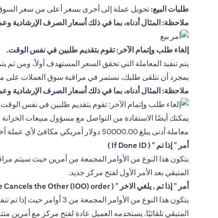
طلبات البيع:
تحويل عملة إلى أخرى بسعر أعلى من سعر السوق 
ملاحظة: المثال أدناه، بما في ذلك أسعار الصرف الإرشادية وع
إلغاء طلب وإتمام الآخر: تقوم بتقديم طلبين في نفس الوقت.
يتم تنفيذ المعاملة التي تحقق السعر المستهدف أولاً، ومن ثم يتم
بمجرد أن نتلقى طلبك، نستمر في مراقبة سوق العملات على مدار 24 ساعة في اليوم، ولا نقوم بإتمام المعاملة إلا بعد أن يصل سعر السوق إلى المستوى المت
ملاحظة: المثال أدناه، بما في ذلك أسعار الصرف الإرشادية وع
معاملة أدنى يبلغ 50000.00 دولار أمريكي مكافئ لأي عملة أخرى متاحة:
أمر " إذا تم " ( If Done ID )
المتبقي بعد الأمر الأول لفتح مركز جديد.
أمر " إذا تم , يلغي الاخر " ( If Done, One Cancels the Other (IOO) order )
المتبقي تلقائيًا. يستخدمه العميل عادة لفتح مركز مع أمرين متتال