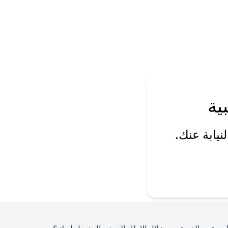
ية
يابة عنك.