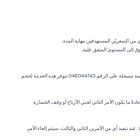
أي من السعريّن المستهدفين بنهاية المدة.
يمكنك أيضًا الاستفادة من التواصل مع مسؤول مبيعات الخزانة للحصول على مجموعات مراقبة أوامر FX أدناه لتقديم تعليماتك عبر مكالمة مسجلة على الرقم 046044743 تتوفر هذه الخدمة لحجم
نوع من الأوامر المجمعة من أمرين حيث سيتم مراقبة الأمر الثاني (الساق) وتنفيذه فقط إذا تم تنفيذ الأمر الأول (الساق if). وعادةً ما يكون الأمر الثاني لجني الأرباح أو وقف الخسارة
كون هذا النوع من الأوامر المجمعة من 3 أوامر حيث إذا تم تنفيذ الأمر الأول (if - leg)، فسيتم مراقبة الأمرين الثاني والثالث (then-leg) . عند تنفيذ أي من الأمرين الثاني والثالث، سيتم إلغاء الأمر