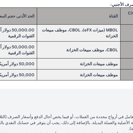
صرف الأجنبي:
لخاصة في Citibank
القناة
الحد الأدنى حجم المع
MBOL (ميزات eFX)، CBOL، موظف مبيعات
الخزانة
القنوات الرقمية
CBOL، موظف مبيعات الخزانة
القنوات الرقمية
موظف مبيعات الخزانة
50,000 دولار أمريكي
موظف مبيعات الخزانة
50,000 دولار أمريكي
لتعامل في أزواج محددة من العملات، أو فيما يخص آجال الدفع وأسعار الصرف (الثلا
الأصلية والعملة البديلة. بالإضافة إلى ذلك، يجب أن يتوفر في حسابك النقدي بال