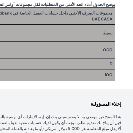
يوضح الجدول أدناه الحد الأدنى من المتطلبات لكل مجموعات أوامر ال
مجموعات الصرف الأجنبي داخل حسابات العميل ا
UAE CASA
بسيط
OCO
ID
IOO
إخلاء المسؤولية
هذا المنتج غير موصى به. لا يقدم سيتي بنك إن. إيه. الإمارات أي توصية با
قبل أن يتاح لك تقديم طلب، يجب أن يكون لديك حسابات نقدية لدينا بالعملة 
ألا يقل مبلغ المعاملة عن 5,000 دولار أمريكي (أو ما يعادله بالعملة المحلية).