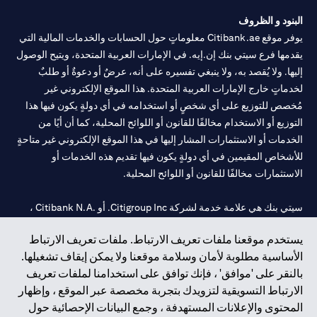
الطلب ساريًا لحين انتهاء المدة المحددة.
البنود و الظروف
يوفر موقع Citibank.ae معلوماتٍ حول الحسابات والخدمات المالية التي
يقدمها فرع سيتي بنك إن.إيه. في الإمارات العربية المتحدة، ويتيح الوصول
إليها. ولا يُقصد به، ولا ينبغي تفسيره على أنه، عرضٌ أو دعوةٌ أو طلبٌ
لخدماتٍ خارج الإمارات العربية المتحدة. هذا الموقع الإلكتروني غير
مُخصص للتوزيع على أي شخصٍ أو استخدامه في أي دولةٍ يكون فيها هذا
التوزيع أو الاستخدام مخالفًا للقانون أو اللوائح المحلية، كما أن أيًا من
الخدمات أو الاستثمارات المشار إليها في هذا الموقع الإلكتروني غير متاحةٍ
للأشخاص المقيمين في أي دولةٍ يكون فيها تقديم هذه الخدمات أو
الاستثمارات مخالفًا للقانون أو اللوائح المحلية.
سيتي بنك هي علامة خدمة لشركة Citigroup Inc. أو .Citibank N.A ،
مستخدمة ومسجلة في جميع أنحاء العالم.
يستخدم موقعنا ملفات تعريف الارتباط. ملفات تعريف الارتباط
الأساسية مطلوبة لأمان وسلامة موقعنا ولا يمكن إيقاف تشغيلها.
سيتي بنك إن. إيه. الإمارات مسجل لدى مصرف الإمارات المركزي تحت
بالنقر على 'موافق' ، فإنك توافق على استخدامنا لملفات تعريف
أرقام التراخيص 202563 لفرع الوصل في دبي، 531989 لفرع مول
الارتباط التسويقية لتزويدك بتجربة مخصصة عبر الموقع ، وإظهار
الإمارات في دبي، و
CN-1002019
لفرع أبوظبي. هاتف: 4000 311 04.
المحتوى والإعلانات المستهدفة ، وجمع البيانات الإحصائية حول
فرع سيتي بنك إن إيه - الإمارات العربية المتحدة مرخص من مصرف