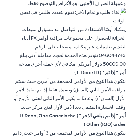
وعمولة الصرف الأجنبي، هو لأغراض التوضيح فقط.
يمكنك أيضًا الاستفادة من التواصل مع مسؤول مبيعات
الخزانة للحصول على مجموعات مراقبة أوامر FX أدناه
لتقديم تعليماتك عبر مكالمة مسجلة على الرقم
046044743 تتوفر هذه الخدمة لحجم معاملة أدنى يبلغ
50000.00 دولار أمريكي مكافئ لأي عملة أخرى متاحة:
أمر " إذا تم " ( If Done ID )
يتكون هذا النوع من الأوامر المجمعة من أمرين حيث سيتم
مراقبة الأمر الثاني (الساق) وتنفيذه فقط إذا تم تنفيذ الأمر
الأول (الساق if). وعادةً ما يكون الأمر الثاني لجني الأرباح أو
وقف الخسارة المتبقي بعد الأمر الأول لفتح مركز جديد.
أمر " إذا تم , يلغي الاخر " ( If Done, One Cancels the
Other (IOO) order )
يتكون هذا النوع من الأوامر المجمعة من 3 أوامر حيث إذا تم