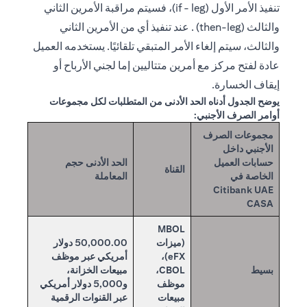
تنفيذ الأمر الأول (if - leg)، فسيتم مراقبة الأمرين الثاني
والثالث (then-leg) . عند تنفيذ أي من الأمرين الثاني
والثالث، سيتم إلغاء الأمر المتبقي تلقائيًا. يستخدمه العميل
عادة لفتح مركز مع أمرين متتاليين إما لجني الأرباح أو
إيقاف الخسارة.
يوضح الجدول أدناه الحد الأدنى من المتطلبات لكل مجموعات
أوامر الصرف الأجنبي:
مجموعات الصرف
الأجنبي داخل
حسابات العميل
الحد الأدنى حجم
القناة
الخاصة في
المعاملة
Citibank UAE
CASA
MBOL
(ميزات
50,000.00 دولار
eFX)،
أمريكي عبر موظف
بسيط
CBOL،
مبيعات الخزانة،
موظف
و5,000 دولار أمريكي
مبيعات
عبر القنوات الرقمية