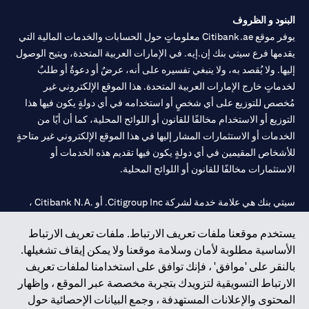
الطلب ساريًا لحين انتهاء المدة المحددة.
البنود و الظروف
يوفر موقع Citibank.ae معلوماتٍ حول الحسابات والخدمات المالية التي
يقدمها فرع سيتي بنك إن.إيه. في الإمارات العربية المتحدة، ويتيح الوصول
إليها. ولا يُقصد به، ولا ينبغي تفسيره على أنه، عرضٌ أو دعوةٌ أو طلبٌ
لخدماتٍ خارج الإمارات العربية المتحدة. هذا الموقع الإلكتروني غير
مُخصص للتوزيع على أي شخصٍ أو استخدامه في أي دولةٍ يكون فيها هذا
التوزيع أو الاستخدام مخالفًا للقانون أو اللوائح المحلية، كما أن أيًا من
الخدمات أو الاستثمارات المشار إليها في هذا الموقع الإلكتروني غير متاحةٍ
للأشخاص المقيمين في أي دولةٍ يكون فيها تقديم هذه الخدمات أو
الاستثمارات مخالفًا للقانون أو اللوائح المحلية.
سيتي بنك هي علامة خدمة لشركة Citigroup Inc. أو .Citibank N.A ،
مستخدمة ومسجلة في جميع أنحاء العالم.
يستخدم موقعنا ملفات تعريف الارتباط. ملفات تعريف الارتباط
الأساسية مطلوبة لأمان وسلامة موقعنا ولا يمكن إيقاف تشغيلها.
سيتي بنك إن. إيه. الإمارات مسجل لدى مصرف الإمارات المركزي تحت
بالنقر على 'موافق' ، فإنك توافق على استخدامنا لملفات تعريف
أرقام التراخيص 202563 لفرع الوصل في دبي، 531989 لفرع مول
الارتباط التسويقية لتزويدك بتجربة مخصصة عبر الموقع ، وإظهار
الإمارات في دبي، و CN-1002019 لفرع أبوظبي. هاتف: 4000 311 04.
المحتوى والإعلانات المستهدفة ، وجمع البيانات الإحصائية حول
فرع سيتي بنك إن إيه - الإمارات العربية المتحدة مرخص من مصرف