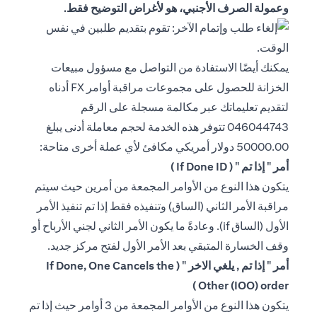
وعمولة الصرف الأجنبي، هو لأغراض التوضيح فقط.
يمكنك أيضًا الاستفادة من التواصل مع مسؤول مبيعات
الخزانة للحصول على مجموعات مراقبة أوامر FX أدناه
لتقديم تعليماتك عبر مكالمة مسجلة على الرقم
046044743 تتوفر هذه الخدمة لحجم معاملة أدنى يبلغ
50000.00 دولار أمريكي مكافئ لأي عملة أخرى متاحة:
أمر " إذا تم " ( If Done ID )
يتكون هذا النوع من الأوامر المجمعة من أمرين حيث سيتم
مراقبة الأمر الثاني (الساق) وتنفيذه فقط إذا تم تنفيذ الأمر
الأول (الساق if). وعادةً ما يكون الأمر الثاني لجني الأرباح أو
وقف الخسارة المتبقي بعد الأمر الأول لفتح مركز جديد.
أمر " إذا تم , يلغي الاخر " ( If Done, One Cancels the
Other (IOO) order )
يتكون هذا النوع من الأوامر المجمعة من 3 أوامر حيث إذا تم