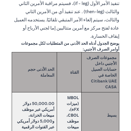
تنفيذ الأمر الأول (if - leg)، فسيتم مراقبة الأمرين الثاني
والثالث (then-leg) . عند تنفيذ أي من الأمرين الثاني
والثالث، سيتم إلغاء الأمر المتبقي تلقائيًا. يستخدمه العميل
عادة لفتح مركز مع أمرين متتاليين إما لجني الأرباح أو
إيقاف الخسارة.
يوضح الجدول أدناه الحد الأدنى من المتطلبات لكل مجموعات
أوامر الصرف الأجنبي:
مجموعات الصرف
الأجنبي داخل
حسابات العميل
الحد الأدنى حجم
القناة
الخاصة في
المعاملة
Citibank UAE
CASA
MBOL
(ميزات
50,000.00 دولار
eFX)،
أمريكي عبر موظف
بسيط
CBOL،
مبيعات الخزانة،
موظف
و5,000 دولار أمريكي
مبيعات
عبر القنوات الرقمية