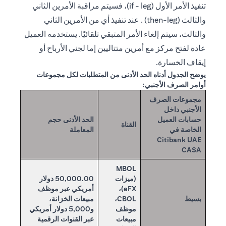
تنفيذ الأمر الأول (if - leg)، فسيتم مراقبة الأمرين الثاني
والثالث (then-leg) . عند تنفيذ أي من الأمرين الثاني
والثالث، سيتم إلغاء الأمر المتبقي تلقائيًا. يستخدمه العميل
عادة لفتح مركز مع أمرين متتاليين إما لجني الأرباح أو
إيقاف الخسارة.
يوضح الجدول أدناه الحد الأدنى من المتطلبات لكل مجموعات
أوامر الصرف الأجنبي:
مجموعات الصرف
الأجنبي داخل
حسابات العميل
الحد الأدنى حجم
القناة
الخاصة في
المعاملة
Citibank UAE
CASA
MBOL
(ميزات
50,000.00 دولار
eFX)،
أمريكي عبر موظف
بسيط
CBOL،
مبيعات الخزانة،
موظف
و5,000 دولار أمريكي
مبيعات
عبر القنوات الرقمية