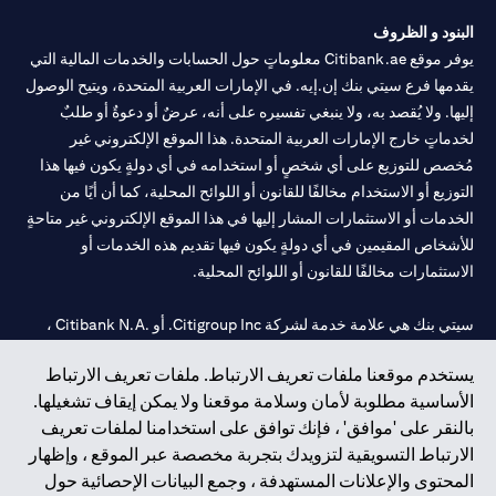
الطلب ساريًا لحين انتهاء المدة المحددة.
البنود و الظروف
يوفر موقع Citibank.ae معلوماتٍ حول الحسابات والخدمات المالية التي
يقدمها فرع سيتي بنك إن.إيه. في الإمارات العربية المتحدة، ويتيح الوصول
إليها. ولا يُقصد به، ولا ينبغي تفسيره على أنه، عرضٌ أو دعوةٌ أو طلبٌ
لخدماتٍ خارج الإمارات العربية المتحدة. هذا الموقع الإلكتروني غير
مُخصص للتوزيع على أي شخصٍ أو استخدامه في أي دولةٍ يكون فيها هذا
التوزيع أو الاستخدام مخالفًا للقانون أو اللوائح المحلية، كما أن أيًا من
الخدمات أو الاستثمارات المشار إليها في هذا الموقع الإلكتروني غير متاحةٍ
للأشخاص المقيمين في أي دولةٍ يكون فيها تقديم هذه الخدمات أو
الاستثمارات مخالفًا للقانون أو اللوائح المحلية.
سيتي بنك هي علامة خدمة لشركة Citigroup Inc. أو .Citibank N.A ،
مستخدمة ومسجلة في جميع أنحاء العالم.
يستخدم موقعنا ملفات تعريف الارتباط. ملفات تعريف الارتباط
الأساسية مطلوبة لأمان وسلامة موقعنا ولا يمكن إيقاف تشغيلها.
سيتي بنك إن. إيه. الإمارات مسجل لدى مصرف الإمارات المركزي تحت
بالنقر على 'موافق' ، فإنك توافق على استخدامنا لملفات تعريف
أرقام التراخيص 202563 لفرع الوصل في دبي، 531989 لفرع مول
الارتباط التسويقية لتزويدك بتجربة مخصصة عبر الموقع ، وإظهار
الإمارات في دبي، و
CN-1002019
لفرع أبوظبي. هاتف: 4000 311 04.
المحتوى والإعلانات المستهدفة ، وجمع البيانات الإحصائية حول
فرع سيتي بنك إن إيه - الإمارات العربية المتحدة مرخص من مصرف