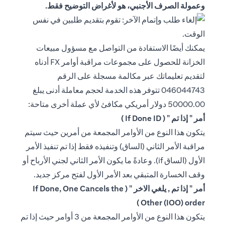
وعمولة الصرف الأجنبي، هو لأغراض التوضيح فقط.
يمكنك أيضًا الاستفادة من التواصل مع مسؤول مبيعات
الخزانة للحصول على مجموعات مراقبة أوامر FX أدناه
لتقديم تعليماتك عبر مكالمة مسجلة على الرقم
046044743 تتوفر هذه الخدمة لحجم معاملة أدنى يبلغ
50000.00 دولار أمريكي مكافئ لأي عملة أخرى متاحة:
أمر " إذا تم " ( If Done ID )
يتكون هذا النوع من الأوامر المجمعة من أمرين حيث سيتم
مراقبة الأمر الثاني (الساق) وتنفيذه فقط إذا تم تنفيذ الأمر
الأول (الساق if). وعادةً ما يكون الأمر الثاني لجني الأرباح أو
وقف الخسارة المتبقي بعد الأمر الأول لفتح مركز جديد.
أمر " إذا تم , يلغي الاخر " ( If Done, One Cancels the
Other (IOO) order )
يتكون هذا النوع من الأوامر المجمعة من 3 أوامر حيث إذا تم