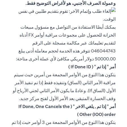
وعمولة الصرف الأجنبي، هو لأغراض التوضيح فقط.
يمكنك أيضًا الاستفادة من التواصل مع مسؤول مبيعات
الخزانة للحصول على مجموعات مراقبة أوامر FX أدناه
لتقديم تعليماتك عبر مكالمة مسجلة على الرقم
046044743 تتوفر هذه الخدمة لحجم معاملة أدنى يبلغ
50000.00 دولار أمريكي مكافئ لأي عملة أخرى متاحة:
أمر " إذا تم " ( If Done ID )
يتكون هذا النوع من الأوامر المجمعة من أمرين حيث سيتم
مراقبة الأمر الثاني (الساق) وتنفيذه فقط إذا تم تنفيذ الأمر
الأول (الساق if). وعادةً ما يكون الأمر الثاني لجني الأرباح أو
وقف الخسارة المتبقي بعد الأمر الأول لفتح مركز جديد.
أمر " إذا تم , يلغي الاخر " ( If Done, One Cancels the
Other (IOO) order )
يتكون هذا النوع من الأوامر المجمعة من 3 أوامر حيث إذا تم