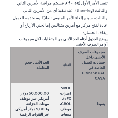
تنفيذ الأمر الأول (if - leg)، فسيتم مراقبة الأمرين الثاني
والثالث (then-leg) . عند تنفيذ أي من الأمرين الثاني
والثالث، سيتم إلغاء الأمر المتبقي تلقائيًا. يستخدمه العميل
عادة لفتح مركز مع أمرين متتاليين إما لجني الأرباح أو
إيقاف الخسارة.
يوضح الجدول أدناه الحد الأدنى من المتطلبات لكل مجموعات
أوامر الصرف الأجنبي:
مجموعات الصرف
الأجنبي داخل
حسابات العميل
الحد الأدنى حجم
القناة
الخاصة في
المعاملة
Citibank UAE
CASA
MBOL
(ميزات
50,000.00 دولار
eFX)،
أمريكي عبر موظف
بسيط
CBOL،
مبيعات الخزانة،
موظف
و5,000 دولار أمريكي
مبيعات
عبر القنوات الرقمية