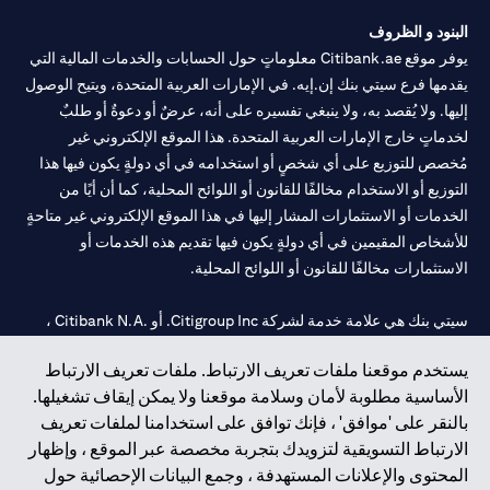
الطلب ساريًا لحين انتهاء المدة المحددة.
البنود و الظروف
يوفر موقع Citibank.ae معلوماتٍ حول الحسابات والخدمات المالية التي
يقدمها فرع سيتي بنك إن.إيه. في الإمارات العربية المتحدة، ويتيح الوصول
إليها. ولا يُقصد به، ولا ينبغي تفسيره على أنه، عرضٌ أو دعوةٌ أو طلبٌ
لخدماتٍ خارج الإمارات العربية المتحدة. هذا الموقع الإلكتروني غير
مُخصص للتوزيع على أي شخصٍ أو استخدامه في أي دولةٍ يكون فيها هذا
التوزيع أو الاستخدام مخالفًا للقانون أو اللوائح المحلية، كما أن أيًا من
الخدمات أو الاستثمارات المشار إليها في هذا الموقع الإلكتروني غير متاحةٍ
للأشخاص المقيمين في أي دولةٍ يكون فيها تقديم هذه الخدمات أو
الاستثمارات مخالفًا للقانون أو اللوائح المحلية.
سيتي بنك هي علامة خدمة لشركة Citigroup Inc. أو .Citibank N.A ،
مستخدمة ومسجلة في جميع أنحاء العالم.
يستخدم موقعنا ملفات تعريف الارتباط. ملفات تعريف الارتباط
الأساسية مطلوبة لأمان وسلامة موقعنا ولا يمكن إيقاف تشغيلها.
سيتي بنك إن. إيه. الإمارات مسجل لدى مصرف الإمارات المركزي تحت
بالنقر على 'موافق' ، فإنك توافق على استخدامنا لملفات تعريف
أرقام التراخيص 202563 لفرع الوصل في دبي، 531989 لفرع مول
الارتباط التسويقية لتزويدك بتجربة مخصصة عبر الموقع ، وإظهار
الإمارات في دبي، و
CN-1002019
لفرع أبوظبي. هاتف: 4000 311 04.
المحتوى والإعلانات المستهدفة ، وجمع البيانات الإحصائية حول
فرع سيتي بنك إن إيه - الإمارات العربية المتحدة مرخص من مصرف