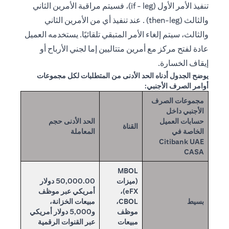
تنفيذ الأمر الأول (if - leg)، فسيتم مراقبة الأمرين الثاني
والثالث (then-leg) . عند تنفيذ أي من الأمرين الثاني
والثالث، سيتم إلغاء الأمر المتبقي تلقائيًا. يستخدمه العميل
عادة لفتح مركز مع أمرين متتاليين إما لجني الأرباح أو
إيقاف الخسارة.
يوضح الجدول أدناه الحد الأدنى من المتطلبات لكل مجموعات
أوامر الصرف الأجنبي:
مجموعات الصرف
الأجنبي داخل
حسابات العميل
الحد الأدنى حجم
القناة
الخاصة في
المعاملة
Citibank UAE
CASA
MBOL
(ميزات
50,000.00 دولار
eFX)،
أمريكي عبر موظف
بسيط
CBOL،
مبيعات الخزانة،
موظف
و5,000 دولار أمريكي
مبيعات
عبر القنوات الرقمية