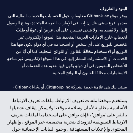
الطلب ساريًا لحين انتهاء المدة المحددة.
البنود و الظروف
يوفر موقع Citibank.ae معلوماتٍ حول الحسابات والخدمات المالية التي
يقدمها فرع سيتي بنك إن.إيه. في الإمارات العربية المتحدة، ويتيح الوصول
إليها. ولا يُقصد به، ولا ينبغي تفسيره على أنه، عرضٌ أو دعوةٌ أو طلبٌ
لخدماتٍ خارج الإمارات العربية المتحدة. هذا الموقع الإلكتروني غير
مُخصص للتوزيع على أي شخصٍ أو استخدامه في أي دولةٍ يكون فيها هذا
التوزيع أو الاستخدام مخالفًا للقانون أو اللوائح المحلية، كما أن أيًا من
الخدمات أو الاستثمارات المشار إليها في هذا الموقع الإلكتروني غير متاحةٍ
للأشخاص المقيمين في أي دولةٍ يكون فيها تقديم هذه الخدمات أو
الاستثمارات مخالفًا للقانون أو اللوائح المحلية.
سيتي بنك هي علامة خدمة لشركة Citigroup Inc. أو .Citibank N.A ،
مستخدمة ومسجلة في جميع أنحاء العالم.
يستخدم موقعنا ملفات تعريف الارتباط. ملفات تعريف الارتباط
الأساسية مطلوبة لأمان وسلامة موقعنا ولا يمكن إيقاف تشغيلها.
سيتي بنك إن. إيه. الإمارات مسجل لدى مصرف الإمارات المركزي تحت
بالنقر على 'موافق' ، فإنك توافق على استخدامنا لملفات تعريف
أرقام التراخيص 202563 لفرع الوصل في دبي، 531989 لفرع مول
الارتباط التسويقية لتزويدك بتجربة مخصصة عبر الموقع ، وإظهار
الإمارات في دبي، و CN-1002019 لفرع أبوظبي. هاتف: 4000 311 04.
المحتوى والإعلانات المستهدفة ، وجمع البيانات الإحصائية حول
فرع سيتي بنك إن إيه - الإمارات العربية المتحدة مرخص من مصرف