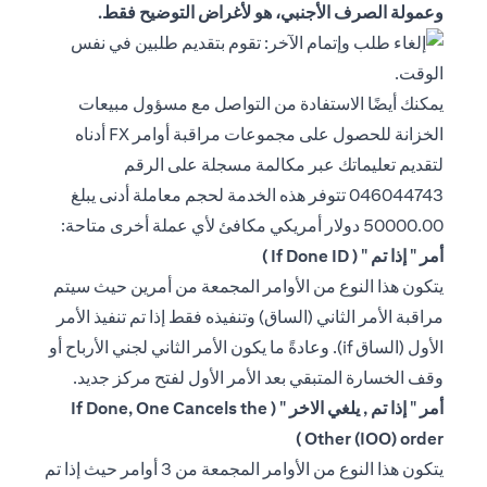
وعمولة الصرف الأجنبي، هو لأغراض التوضيح فقط.
يمكنك أيضًا الاستفادة من التواصل مع مسؤول مبيعات
الخزانة للحصول على مجموعات مراقبة أوامر FX أدناه
لتقديم تعليماتك عبر مكالمة مسجلة على الرقم
046044743 تتوفر هذه الخدمة لحجم معاملة أدنى يبلغ
50000.00 دولار أمريكي مكافئ لأي عملة أخرى متاحة:
أمر " إذا تم " ( If Done ID )
يتكون هذا النوع من الأوامر المجمعة من أمرين حيث سيتم
مراقبة الأمر الثاني (الساق) وتنفيذه فقط إذا تم تنفيذ الأمر
الأول (الساق if). وعادةً ما يكون الأمر الثاني لجني الأرباح أو
وقف الخسارة المتبقي بعد الأمر الأول لفتح مركز جديد.
أمر " إذا تم , يلغي الاخر " ( If Done, One Cancels the
Other (IOO) order )
يتكون هذا النوع من الأوامر المجمعة من 3 أوامر حيث إذا تم