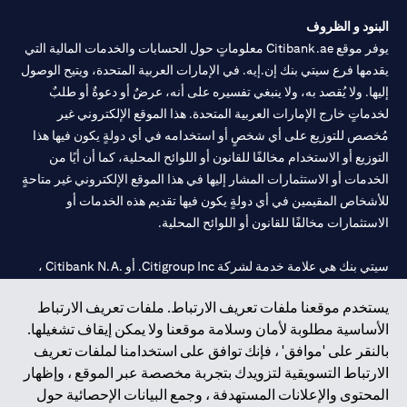
الطلب ساريًا لحين انتهاء المدة المحددة.
البنود و الظروف
يوفر موقع Citibank.ae معلوماتٍ حول الحسابات والخدمات المالية التي
يقدمها فرع سيتي بنك إن.إيه. في الإمارات العربية المتحدة، ويتيح الوصول
إليها. ولا يُقصد به، ولا ينبغي تفسيره على أنه، عرضٌ أو دعوةٌ أو طلبٌ
لخدماتٍ خارج الإمارات العربية المتحدة. هذا الموقع الإلكتروني غير
مُخصص للتوزيع على أي شخصٍ أو استخدامه في أي دولةٍ يكون فيها هذا
التوزيع أو الاستخدام مخالفًا للقانون أو اللوائح المحلية، كما أن أيًا من
الخدمات أو الاستثمارات المشار إليها في هذا الموقع الإلكتروني غير متاحةٍ
للأشخاص المقيمين في أي دولةٍ يكون فيها تقديم هذه الخدمات أو
الاستثمارات مخالفًا للقانون أو اللوائح المحلية.
سيتي بنك هي علامة خدمة لشركة Citigroup Inc. أو .Citibank N.A ،
مستخدمة ومسجلة في جميع أنحاء العالم.
يستخدم موقعنا ملفات تعريف الارتباط. ملفات تعريف الارتباط
الأساسية مطلوبة لأمان وسلامة موقعنا ولا يمكن إيقاف تشغيلها.
سيتي بنك إن. إيه. الإمارات مسجل لدى مصرف الإمارات المركزي تحت
بالنقر على 'موافق' ، فإنك توافق على استخدامنا لملفات تعريف
أرقام التراخيص 202563 لفرع الوصل في دبي، 531989 لفرع مول
الارتباط التسويقية لتزويدك بتجربة مخصصة عبر الموقع ، وإظهار
الإمارات في دبي، و
CN-1002019
لفرع أبوظبي. هاتف: 4000 311 04.
المحتوى والإعلانات المستهدفة ، وجمع البيانات الإحصائية حول
فرع سيتي بنك إن إيه - الإمارات العربية المتحدة مرخص من مصرف