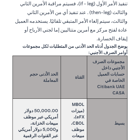
تنفيذ الأمر الأول (if - leg)، فسيتم مراقبة الأمرين الثاني
والثالث (then-leg) . عند تنفيذ أي من الأمرين الثاني
والثالث، سيتم إلغاء الأمر المتبقي تلقائيًا. يستخدمه العميل
عادة لفتح مركز مع أمرين متتاليين إما لجني الأرباح أو
إيقاف الخسارة.
يوضح الجدول أدناه الحد الأدنى من المتطلبات لكل مجموعات
أوامر الصرف الأجنبي:
مجموعات الصرف
الأجنبي داخل
حسابات العميل
الحد الأدنى حجم
القناة
الخاصة في
المعاملة
Citibank UAE
CASA
MBOL
(ميزات
50,000.00 دولار
eFX)،
أمريكي عبر موظف
بسيط
CBOL،
مبيعات الخزانة،
موظف
و5,000 دولار أمريكي
مبيعات
عبر القنوات الرقمية