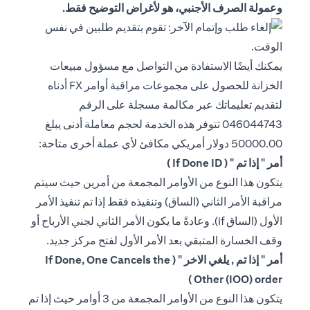
وعمولة الصرف الأجنبي، هو لأغراض التوضيح فقط.
يمكنك أيضًا الاستفادة من التواصل مع مسؤول مبيعات
الخزانة للحصول على مجموعات مراقبة أوامر FX أدناه
لتقديم تعليماتك عبر مكالمة مسجلة على الرقم
046044743 تتوفر هذه الخدمة لحجم معاملة أدنى يبلغ
50000.00 دولار أمريكي مكافئ لأي عملة أخرى متاحة:
أمر " إذا تم " ( If Done ID )
يتكون هذا النوع من الأوامر المجمعة من أمرين حيث سيتم
مراقبة الأمر الثاني (الساق) وتنفيذه فقط إذا تم تنفيذ الأمر
الأول (الساق if). وعادةً ما يكون الأمر الثاني لجني الأرباح أو
وقف الخسارة المتبقي بعد الأمر الأول لفتح مركز جديد.
أمر " إذا تم , يلغي الاخر " ( If Done, One Cancels the
Other (IOO) order )
يتكون هذا النوع من الأوامر المجمعة من 3 أوامر حيث إذا تم