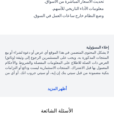
تحديث الأسعار المباشرة من الأسواق.
معلومات الأداء التاريخي للأسهم.
وضع النظام خارج ساعات العمل في السوق.
إخلاء المسؤولية
لا يشكل المحتوى المتضمن في هذا الموقع أي عرض أو دعوة لشراء أو بيع
المنتجات المذكورة به. ويجب على المستثمرين الرجوع إلى وثيقة (وثائق)
العرض ذات الصلة للاطلاع على المعلومات المفصلة والشروط والأحكام
المعمول بها قبل الاشتراك. المنتجات الاستثمارية ليست ودائع أو التزامات
بنكية مضمونة من قبل سيتي بنك إن.إيه، أو سيتي جروب انك. أو أي من
شركاتهما الفرعية أو التابعة، ما لم يُذكر ذلك على وجه التحديد. منتجات
الاستثمار ليست مؤمنة من جانب الحكومة أو الجهات الحكومية، وبالتالي
فإن منتجات الاستثمار والخزانة تخضع لمخاطر الاستثمار، بما في ذلك
أظهر المزيد
الخسارة المحتملة للمبلغ الأصلي المستثمر. الأداء السابق لمنتجات
الاستثمار ليس مؤشرا على النتائج المستقبلية، بمعنى أن الأسعار قد ترتفع
أو تنخفض. يجب أن يكون المستثمرون الذين يستثمرون في منتجات
استثمارية و / أو منتجات خزينة مقومة بعملة أجنبية (غير محلية) على دراية
الأسئلة الشائعة
بمخاطر تقلبات أسعار الصرف التي قد تتسبب في خسارة رأس المال عند