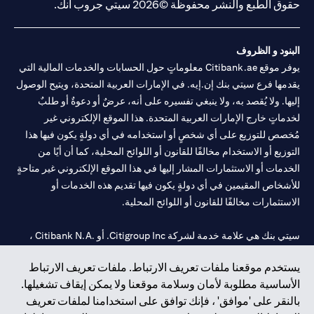
حقوق الطبع والنشر محفوظة ©2026 سيتي جروب انك.
البنود و الظروف
يوفر موقع Citibank.ae معلوماتٍ حول الحسابات والخدمات المالية التي
يقدمها فرع سيتي بنك إن.إيه. في الإمارات العربية المتحدة، ويتيح الوصول
إليها. ولا يُقصد به، ولا ينبغي تفسيره على أنه، عرضٌ أو دعوةٌ أو طلبٌ
لخدماتٍ خارج الإمارات العربية المتحدة. هذا الموقع الإلكتروني غير
مُخصص للتوزيع على أي شخصٍ أو استخدامه في أي دولةٍ يكون فيها هذا
التوزيع أو الاستخدام مخالفًا للقانون أو اللوائح المحلية، كما أن أيًا من
الخدمات أو الاستثمارات المشار إليها في هذا الموقع الإلكتروني غير متاحةٍ
للأشخاص المقيمين في أي دولةٍ يكون فيها تقديم هذه الخدمات أو
الاستثمارات مخالفًا للقانون أو اللوائح المحلية.
سيتي بنك هي علامة خدمة لشركة Citigroup Inc. أو .Citibank N.A ،
مستخدمة ومسجلة في جميع أنحاء العالم.
يستخدم موقعنا ملفات تعريف الارتباط. ملفات تعريف الارتباط
الأساسية مطلوبة لأمان وسلامة موقعنا ولا يمكن إيقاف تشغيلها.
سيتي بنك إن. إيه. الإمارات مسجل لدى مصرف الإمارات المركزي تحت
بالنقر على 'موافق' ، فإنك توافق على استخدامنا لملفات تعريف
أرقام التراخيص 202563 لفرع الوصل في دبي، 531989 لفرع مول