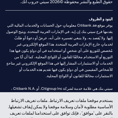
حقوق الطبع والنشر محفوظة ©2026 سيتي جروب انك.
البنود و الظروف
يوفر موقع Citibank.ae معلوماتٍ حول الحسابات والخدمات المالية التي
يقدمها فرع سيتي بنك إن.إيه. في الإمارات العربية المتحدة، ويتيح الوصول
إليها. ولا يُقصد به، ولا ينبغي تفسيره على أنه، عرضٌ أو دعوةٌ أو طلبٌ
لخدماتٍ خارج الإمارات العربية المتحدة. هذا الموقع الإلكتروني غير
مُخصص للتوزيع على أي شخصٍ أو استخدامه في أي دولةٍ يكون فيها هذا
التوزيع أو الاستخدام مخالفًا للقانون أو اللوائح المحلية، كما أن أيًا من
الخدمات أو الاستثمارات المشار إليها في هذا الموقع الإلكتروني غير متاحةٍ
للأشخاص المقيمين في أي دولةٍ يكون فيها تقديم هذه الخدمات أو
الاستثمارات مخالفًا للقانون أو اللوائح المحلية.
سيتي بنك هي علامة خدمة لشركة Citigroup Inc. أو .Citibank N.A ،
مستخدمة ومسجلة في جميع أنحاء العالم.
يستخدم موقعنا ملفات تعريف الارتباط. ملفات تعريف الارتباط
الأساسية مطلوبة لأمان وسلامة موقعنا ولا يمكن إيقاف تشغيلها.
سيتي بنك إن. إيه. الإمارات مسجل لدى مصرف الإمارات المركزي تحت
بالنقر على 'موافق' ، فإنك توافق على استخدامنا لملفات تعريف
أرقام التراخيص 202563 لفرع الوصل في دبي، 531989 لفرع مول