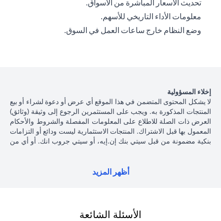
تحديث الأسعار المباشرة من الأسواق.
معلومات الأداء التاريخي للأسهم.
وضع النظام خارج ساعات العمل في السوق.
إخلاء المسؤولية
لا يشكل المحتوى المتضمن في هذا الموقع أي عرض أو دعوة لشراء أو بيع
المنتجات المذكورة به. ويجب على المستثمرين الرجوع إلى وثيقة (وثائق)
العرض ذات الصلة للاطلاع على المعلومات المفصلة والشروط والأحكام
المعمول بها قبل الاشتراك. المنتجات الاستثمارية ليست ودائع أو التزامات
بنكية مضمونة من قبل سيتي بنك إن.إيه، أو سيتي جروب انك. أو أي من
شركاتهما الفرعية أو التابعة، ما لم يُذكر ذلك على وجه التحديد. منتجات
الاستثمار ليست مؤمنة من جانب الحكومة أو الجهات الحكومية، وبالتالي
فإن منتجات الاستثمار والخزانة تخضع لمخاطر الاستثمار، بما في ذلك
أظهر المزيد
الخسارة المحتملة للمبلغ الأصلي المستثمر. الأداء السابق لمنتجات
الاستثمار ليس مؤشرا على النتائج المستقبلية، بمعنى أن الأسعار قد ترتفع
أو تنخفض. يجب أن يكون المستثمرون الذين يستثمرون في منتجات
استثمارية و / أو منتجات خزينة مقومة بعملة أجنبية (غير محلية) على دراية
الأسئلة الشائعة
بمخاطر تقلبات أسعار الصرف التي قد تتسبب في خسارة رأس المال عند