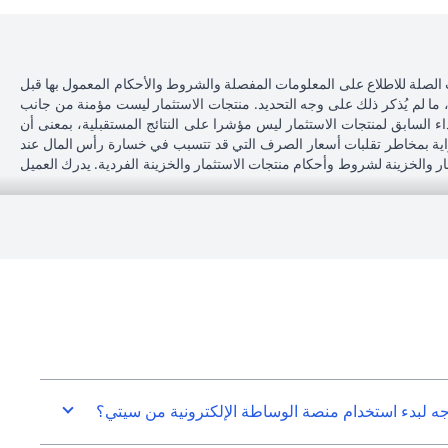
 الصلة للاطلاع على المعلومات المفصلة والشروط والأحكام المعمول بها قبل
، ما لم يُذكر ذلك على وجه التحديد. منتجات الاستثمار ليست مؤمنة من جانب
اء السابق لمنتجات الاستثمار ليس مؤشرا على النتائج المستقبلية، بمعنى أن
دراية بمخاطر تقلبات أسعار الصرف التي قد تتسبب في خسارة رأس المال عند
مار والخزينة لشروط وأحكام منتجات الاستثمار والخزينة الفردية. يدرك العميل
محل إقامته أو جنسيته أو محل عمله، فإنه يقع على عاتقه مسؤولية اطلاع نفسه
 بنك لا يقدم مشورة قانونية و/أو ضريبية وليس مسؤولاً عن تقديم المشورة للعميل
سيتي بنك إن إيه - الإمارات العربية المتحدة مسجل لدى مصرف الإمارات العربية المتحدة المركزي بموجب أرقام التراخيص BSD/504/83 لفرع الوصل دبي، و13/184/2019 لفرع مول الإمارات دبي، وBSD/692/83 لفرع أبوظبي. هاتف:
سيتي بنك إن إيه الإمارات العربية المتحدة مرخص من هيئة الأوراق المالية والسلع في الإمارات العربية المتحدة ("SCA") للقيام بالنشاط المالي لـ أ) الاستشارات المالية والتعريف والترويج بموجب ترخيص رقم 20200000097 ب) وسيط
تداول في الأسواق الدولية بموجب ترخيص رقم 20200000198 ج) إدارة المحافظ بموجب ترخيص رقم 20200000240 د) الحفظ بموجب ترخيص رقم 602003. للحصول على إخلاءات المسؤولية والإفصاحات الإضافية المتعلقة بالمنتج
جه لبدء استخدام منصة الوساطة الإلكترونية من سيتي؟