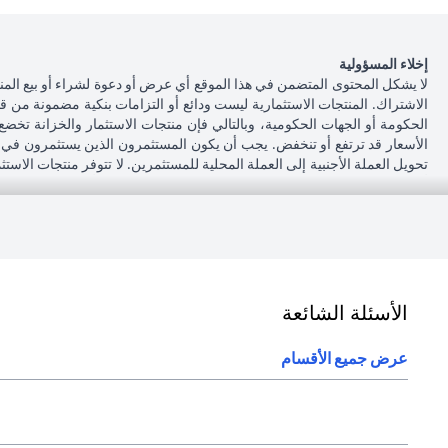
إخلاء المسؤولية
لا يشكل المحتوى المتضمن في هذا الموقع أي عرض أو دعوة لشراء أو بيع المن
الاشتراك. المنتجات الاستثمارية ليست ودائع أو التزامات بنكية مضمونة من ق
الحكومة أو الجهات الحكومية، وبالتالي فإن منتجات الاستثمار والخزانة تخضع
الأسعار قد ترتفع أو تنخفض. يجب أن يكون المستثمرون الذين يستثمرون في م
تحويل العملة الأجنبية إلى العملة المحلية للمستثمرين. لا تتوفر منتجات الاس
أنه يقع على عاتقه السعي للحصول على مشورة قانونية و / أو ضريبية للوقوف عل
على الآثار التي قد تلحق بتعاملاته الاستثمارية نتيجة هذا التغيير، والامتثال ل
بشأن القوانين المطبقة على معاملاته. لا يوفر سيتي بنك الإمارات مراقبة مستم
043114000.
فرع سيتي بنك إن إيه - الإمارات العربية المتحدة مرخص من مصرف الإمارات ا
الأسئلة الشائعة
(opens in a new tab)
و/أو الخدمة المذكورة في هذا البيان والتي تحتاج إلى معرفتها، يرجى زيارة
هنا
.
عرض جميع الأقسام