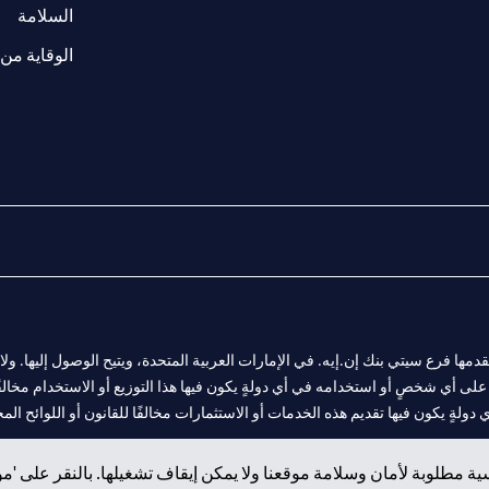
(opens in a new tab)
السلامة
الوقاية من 
المالية التي يقدمها فرع سيتي بنك إن.إيه. في الإمارات العربية المتحدة، ويتيح الوصول إليه
لى أي شخصٍ أو استخدامه في أي دولةٍ يكون فيها هذا التوزيع أو الاستخدام مخالفًا ل
ولةٍ يكون فيها تقديم هذه الخدمات أو الاستثمارات مخالفًا للقانون أو اللوائح المح
ة مطلوبة لأمان وسلامة موقعنا ولا يمكن إيقاف تشغيلها. بالنقر على 'مو