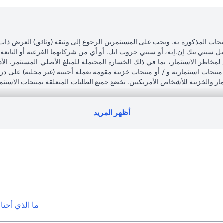
تجات المذكورة به. ويجب على المستثمرين الرجوع إلى وثيقة (وثائق) العرض ذات
بل سيتي بنك إن.إيه، أو سيتي جروب انك. أو أي من شركاتهما الفرعية أو التابعة
 لمخاطر الاستثمار، بما في ذلك الخسارة المحتملة للمبلغ الأصلي المستثمر. الأد
نتجات استثمارية و / أو منتجات خزينة مقومة بعملة أجنبية (غير محلية) على 
تثمار والخزينة للأشخاص الأمريكيين. تخضع جميع الطلبات المتعلقة بمنتجات الاستث
ى التبعات القانونية والضريبية لمعاملاته الاستثمارية. إذا قام العميل بتغيير 
جميع القوانين واللوائح المعمول بها عند دخولها حيز التنفيذ. يدرك العميل أن سيتي
رة لممتلكات العملاء الحاليين.
أظهر المزيد
لعربية المتحدة المركزي كفرع لبنك أجنبي.
ما الذي أحتا