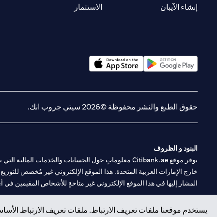
(opens in a new tab)
(opens in a new tab)
إنشاء الآيبان
الاستثمار
(opens in a new tab)
(opens in a new tab)
حقوق الطبع والنشر محفوظة ©2026 سيتي جروب انك.
البنود و الظروف
يوفر موقع Citibank.ae معلوماتٍ حول الحسابات والخدمات 
خارج الإمارات العربية المتحدة. هذا الموقع الإلكتروني غير مُخصص للتوزيع ع
المشار إليها في هذا الموقع الإلكتروني غير متاحةٍ للأشخاص المقيمين في أي د
سيتي بنك هي علامة خدمة لشركة Citigroup Inc. أو .Citibank N.A ، مستخدمة ومسجلة في جميع أنحاء العالم.
يستخدم موقعنا ملفات تعريف الارتباط. ملفات تعريف الارتباط الأساسي