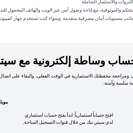
ثروات والاستثمار الشاملة.
حكم والموثوقية، مع إتاحة وصول آمن عبر الويب والهاتف المحمول للتداو
نب مستويات أمان مصرفية متقدمة. وسواء كنت تستخدم جهاز كمبيوتر أو ها
حساب وساطة إلكترونية مع سيتي
قل، ومراجعة محفظتك الاستثمارية في الوقت الفعلي، والبقاء على اتصال 
بة سلسة وآمنة.
موبا
افتح حساباً استثمارياً: ابدأ بفتح حساب استثماري
لدى سيتي بنك من خلال قنوات التسجيل المتاحة.