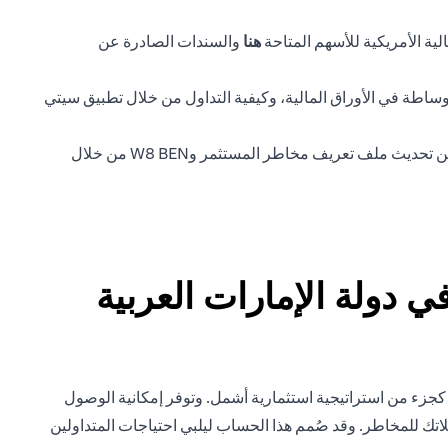
(opens in a new tab)
ية الأمريكية للأسهم المتاحة
هنا
والسندات الصادرة عن
ساطة في الأوراق المالية، وكيفية التداول من خلال تطبيق سيتي
ستحتاج أيضًا إلى أن يكون لديك ملف تعريف صالح لمخاطر المستثمر وإقرار W8 BEN US FATCA صالح قبل أن تتمكن من بدء التداول. يمكن تحديث ملف تعريف مخاطر المستثمر وW8 BEN من خلال
 دولة الإمارات العربية
 كجزء من استراتيجية استثمارية أشمل. وتوفر إمكانية الوصول
اتك للمخاطر. وقد صُمم هذا الحساب ليلبي احتياجات المتداولين