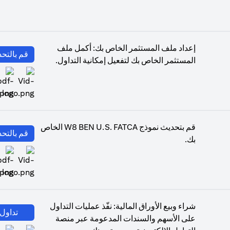
إعداد ملف المستثمر الخاص بك: أكمل ملف
قم بالتحد
المستثمر الخاص بك لتفعيل إمكانية التداول.
(opens in a new tab)
قم بتحديث نموذج W8 BEN U.S. FATCA الخاص
قم بالتحد
بك.
(opens in a new tab)
شراء وبيع الأوراق المالية: نفّذ عمليات التداول
تداول 
على الأسهم والسندات المدعومة عبر منصة