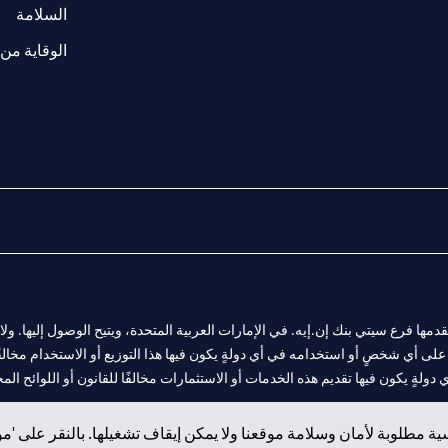
(opens in a new tab)
السلامة
الوقاية من 
المالية التي يقدمها فرع سيتي بنك إن.إيه. في الإمارات العربية المتحدة، ويتيح الوصول إليه
لى أي شخصٍ أو استخدامه في أي دولةٍ يكون فيها هذا التوزيع أو الاستخدام مخالفًا ل
ولةٍ يكون فيها تقديم هذه الخدمات أو الاستثمارات مخالفًا للقانون أو اللوائح المح
ة مطلوبة لأمان وسلامة موقعنا ولا يمكن إيقاف تشغيلها. بالنقر على 'مو