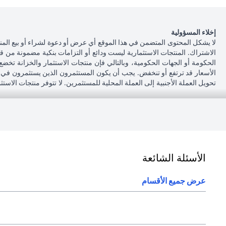
إخلاء المسؤولية
لا يشكل المحتوى المتضمن في هذا الموقع أي عرض أو دعوة لشراء أو بيع المن
الاشتراك. المنتجات الاستثمارية ليست ودائع أو التزامات بنكية مضمونة من ق
الحكومة أو الجهات الحكومية، وبالتالي فإن منتجات الاستثمار والخزانة تخضع
الأسعار قد ترتفع أو تنخفض. يجب أن يكون المستثمرون الذين يستثمرون في م
تحويل العملة الأجنبية إلى العملة المحلية للمستثمرين. لا تتوفر منتجات الاس
أنه يقع على عاتقه السعي للحصول على مشورة قانونية و / أو ضريبية للوقوف عل
على الآثار التي قد تلحق بتعاملاته الاستثمارية نتيجة هذا التغيير، والامتثال ل
بشأن القوانين المطبقة على معاملاته. لا يوفر سيتي بنك الإمارات مراقبة مستم
043114000.
فرع سيتي بنك إن إيه - الإمارات العربية المتحدة مرخص من مصرف الإمارات ا
الأسئلة الشائعة
(opens in a new tab)
و/أو الخدمة المذكورة في هذا البيان والتي تحتاج إلى معرفتها، يرجى زيارة
هنا
.
عرض جميع الأقسام