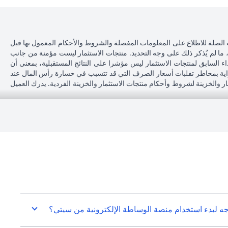
 الصلة للاطلاع على المعلومات المفصلة والشروط والأحكام المعمول بها قبل
، ما لم يُذكر ذلك على وجه التحديد. منتجات الاستثمار ليست مؤمنة من جانب
اء السابق لمنتجات الاستثمار ليس مؤشرا على النتائج المستقبلية، بمعنى أن
دراية بمخاطر تقلبات أسعار الصرف التي قد تتسبب في خسارة رأس المال عند
مار والخزينة لشروط وأحكام منتجات الاستثمار والخزينة الفردية. يدرك العميل
محل إقامته أو جنسيته أو محل عمله، فإنه يقع على عاتقه مسؤولية اطلاع نفسه
 بنك لا يقدم مشورة قانونية و/أو ضريبية وليس مسؤولاً عن تقديم المشورة للعميل
سيتي بنك إن إيه - الإمارات العربية المتحدة مسجل لدى مصرف الإمارات العربية المتحدة المركزي بموجب أرقام التراخيص BSD/504/83 لفرع الوصل دبي، و13/184/2019 لفرع مول الإمارات دبي، وBSD/692/83 لفرع أبوظبي. هاتف:
سيتي بنك إن إيه الإمارات العربية المتحدة مرخص من هيئة الأوراق المالية والسلع في الإمارات العربية المتحدة ("SCA") للقيام بالنشاط المالي لـ أ) الاستشارات المالية والتعريف والترويج بموجب ترخيص رقم 20200000097 ب) وسيط
تداول في الأسواق الدولية بموجب ترخيص رقم 20200000198 ج) إدارة المحافظ بموجب ترخيص رقم 20200000240 د) الحفظ بموجب ترخيص رقم 602003. للحصول على إخلاءات المسؤولية والإفصاحات الإضافية المتعلقة بالمنتج
جه لبدء استخدام منصة الوساطة الإلكترونية من سيتي؟