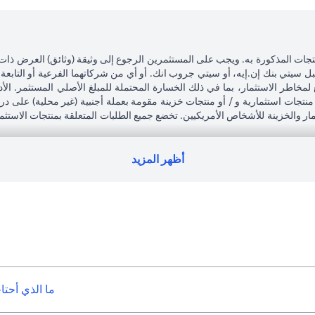
تجات المذكورة به. ويجب على المستثمرين الرجوع إلى وثيقة (وثائق) العرض ذات
بل سيتي بنك إن.إيه، أو سيتي جروب انك. أو أي من شركاتهما الفرعية أو التابعة
 لمخاطر الاستثمار، بما في ذلك الخسارة المحتملة للمبلغ الأصلي المستثمر. الأد
نتجات استثمارية و / أو منتجات خزينة مقومة بعملة أجنبية (غير محلية) على 
تثمار والخزينة للأشخاص الأمريكيين. تخضع جميع الطلبات المتعلقة بمنتجات الاستث
ى التبعات القانونية والضريبية لمعاملاته الاستثمارية. إذا قام العميل بتغيير 
جميع القوانين واللوائح المعمول بها عند دخولها حيز التنفيذ. يدرك العميل أن سيتي
رة لممتلكات العملاء الحاليين.
أظهر المزيد
لعربية المتحدة المركزي كفرع لبنك أجنبي.
ما الذي أحتا