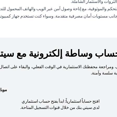
ثروات والاستثمار الشاملة.
حكم والموثوقية، مع إتاحة وصول آمن عبر الويب والهاتف المحمول للتداو
نب مستويات أمان مصرفية متقدمة. وسواء كنت تستخدم جهاز كمبيوتر أو ها
حساب وساطة إلكترونية مع سيتي
قل، ومراجعة محفظتك الاستثمارية في الوقت الفعلي، والبقاء على اتصال 
بة سلسة وآمنة.
موبا
افتح حساباً استثمارياً: ابدأ بفتح حساب استثماري
لدى سيتي بنك من خلال قنوات التسجيل المتاحة.