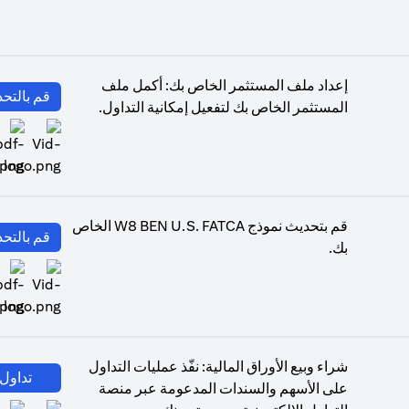
إعداد ملف المستثمر الخاص بك: أكمل ملف
قم بالتحد
المستثمر الخاص بك لتفعيل إمكانية التداول.
(opens in a new tab)
قم بتحديث نموذج W8 BEN U.S. FATCA الخاص
قم بالتحد
بك.
(opens in a new tab)
شراء وبيع الأوراق المالية: نفّذ عمليات التداول
تداول 
على الأسهم والسندات المدعومة عبر منصة