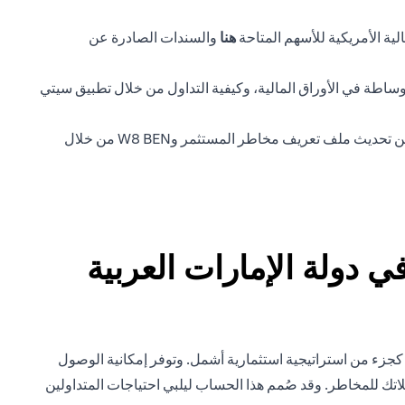
(opens in a new tab)
ية الأمريكية للأسهم المتاحة
هنا
والسندات الصادرة عن
ساطة في الأوراق المالية، وكيفية التداول من خلال تطبيق سيتي
ستحتاج أيضًا إلى أن يكون لديك ملف تعريف صالح لمخاطر المستثمر وإقرار W8 BEN US FATCA صالح قبل أن تتمكن من بدء التداول. يمكن تحديث ملف تعريف مخاطر المستثمر وW8 BEN من خلال
 دولة الإمارات العربية
 كجزء من استراتيجية استثمارية أشمل. وتوفر إمكانية الوصول
اتك للمخاطر. وقد صُمم هذا الحساب ليلبي احتياجات المتداولين