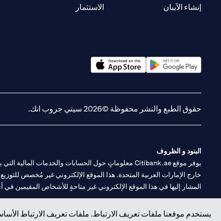
(opens in a new tab)
(opens in a new tab)
إنشاء الآيبان
الاستثمار
(opens in a new tab)
(opens in a new tab)
حقوق الطبع والنشر محفوظة ©2026 سيتي جروب انك.
البنود و الظروف
يوفر موقع Citibank.ae معلوماتٍ حول الحسابات والخدمات 
خارج الإمارات العربية المتحدة. هذا الموقع الإلكتروني غير مُخصص للتوزيع ع
المشار إليها في هذا الموقع الإلكتروني غير متاحةٍ للأشخاص المقيمين في أي د
سيتي بنك هي علامة خدمة لشركة Citigroup Inc. أو .Citibank N.A ، مستخدمة ومسجلة في جميع أنحاء العالم.
يستخدم موقعنا ملفات تعريف الارتباط. ملفات تعريف الارتباط الأساسي