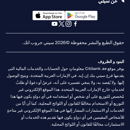
عن سيتي
(opens in a new tab)
(opens in a new tab)
(opens in a new tab)
(opens in a new tab)
(opens in a new tab)
(opens in a new tab)
حقوق الطبع والنشر محفوظة ©2026 سيتي جروب انك.
البنود و الظروف
يوفر موقع Citibank.ae معلوماتٍ حول الحسابات والخدمات المالية التي
يقدمها فرع سيتي بنك إن.إيه. في الإمارات العربية المتحدة، ويتيح الوصول
إليها. ولا يُقصد به، ولا ينبغي تفسيره على أنه، عرضٌ أو دعوةٌ أو طلبٌ
لخدماتٍ خارج الإمارات العربية المتحدة. هذا الموقع الإلكتروني غير
مُخصص للتوزيع على أي شخصٍ أو استخدامه في أي دولةٍ يكون فيها هذا
التوزيع أو الاستخدام مخالفًا للقانون أو اللوائح المحلية، كما أن أيًا من
الخدمات أو الاستثمارات المشار إليها في هذا الموقع الإلكتروني غير متاحةٍ
للأشخاص المقيمين في أي دولةٍ يكون فيها تقديم هذه الخدمات أو
الاستثمارات مخالفًا للقانون أو اللوائح المحلية.