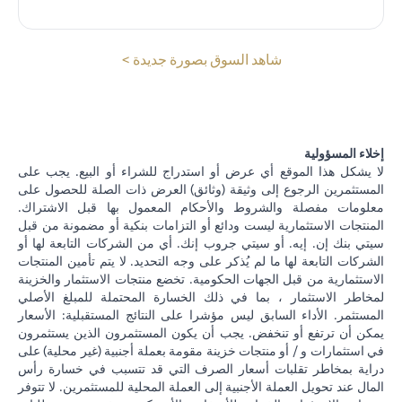
(opens in a new tab)
شاهد السوق بصورة جديدة >
إخلاء المسؤولية
لا يشكل هذا الموقع أي عرض أو استدراج للشراء أو البيع. يجب على
المستثمرين الرجوع إلى وثيقة (وثائق) العرض ذات الصلة للحصول على
معلومات مفصلة والشروط والأحكام المعمول بها قبل الاشتراك.
المنتجات الاستثمارية ليست ودائع أو التزامات بنكية أو مضمونة من قبل
سيتي بنك إن. إيه. أو سيتي جروب إنك. أي من الشركات التابعة لها أو
الشركات التابعة لها ما لم يُذكر على وجه التحديد. لا يتم تأمين المنتجات
الاستثمارية من قبل الجهات الحكومية. تخضع منتجات الاستثمار والخزينة
لمخاطر الاستثمار ، بما في ذلك الخسارة المحتملة للمبلغ الأصلي
المستثمر. الأداء السابق ليس مؤشرا على النتائج المستقبلية: الأسعار
يمكن أن ترتفع أو تنخفض. يجب أن يكون المستثمرون الذين يستثمرون
في استثمارات و / أو منتجات خزينة مقومة بعملة أجنبية (غير محلية) على
دراية بمخاطر تقلبات أسعار الصرف التي قد تتسبب في خسارة رأس
المال عند تحويل العملة الأجنبية إلى العملة المحلية للمستثمرين. لا تتوفر