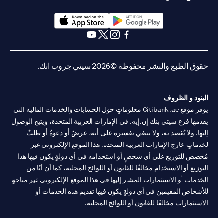
(opens in a new tab)
(opens in a new tab)
(opens in a new tab)
(opens in a new tab)
(opens in a new tab)
(opens in a new tab)
حقوق الطبع والنشر محفوظة ©2026 سيتي جروب انك.
البنود و الظروف
يوفر موقع Citibank.ae معلوماتٍ حول الحسابات والخدمات المالية التي
يقدمها فرع سيتي بنك إن.إيه. في الإمارات العربية المتحدة، ويتيح الوصول
إليها. ولا يُقصد به، ولا ينبغي تفسيره على أنه، عرضٌ أو دعوةٌ أو طلبٌ
لخدماتٍ خارج الإمارات العربية المتحدة. هذا الموقع الإلكتروني غير
مُخصص للتوزيع على أي شخصٍ أو استخدامه في أي دولةٍ يكون فيها هذا
التوزيع أو الاستخدام مخالفًا للقانون أو اللوائح المحلية، كما أن أيًا من
الخدمات أو الاستثمارات المشار إليها في هذا الموقع الإلكتروني غير متاحةٍ
للأشخاص المقيمين في أي دولةٍ يكون فيها تقديم هذه الخدمات أو
الاستثمارات مخالفًا للقانون أو اللوائح المحلية.