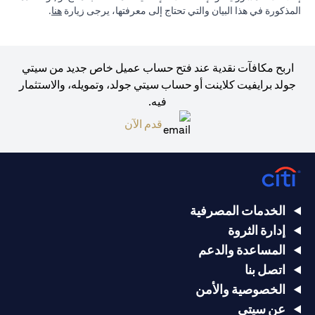
(opens in a new tab)
المذكورة في هذا البيان والتي تحتاج إلى معرفتها، يرجى زيارة
هنا
.
اربح مكافآت نقدية عند فتح حساب عميل خاص جديد من سيتي
جولد برايفيت كلاينت أو حساب سيتي جولد، وتمويله، والاستثمار
فيه.
(opens in a new tab)
قدم الآن
الخدمات المصرفية
إدارة الثروة
المساعدة والدعم
اتصل بنا
الخصوصية والأمن
عن سيتي