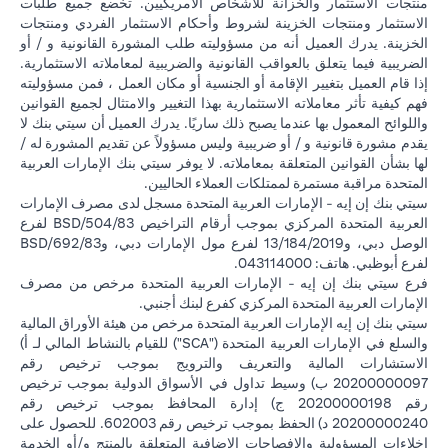
منتجات الاستثمار والخزانة للأشخاص الأمريكيين. تخضع جميع طلبات
الاستثمار ومنتجات الخزينة لشروط وأحكام الاستثمار الفردي ومنتجات
الخزينة. يدرك العميل أنه من مسؤوليته طلب المشورة القانونية و / أو
الضريبية فيما يتعلق بالعواقب القانونية والضريبية لمعاملاته الاستثمارية.
إذا قام العميل بتغيير الإقامة أو الجنسية أو مكان العمل ، فمن مسؤوليته
فهم كيفية تأثر معاملاته الاستثمارية بهذا التغيير والامتثال لجميع القوانين
واللوائح المعمول بها عندما يصبح ذلك ساريًا. يدرك العميل أن سيتي بنك لا
يقدم مشورة قانونية و / أو ضريبية وليس مسؤولاً عن تقديم المشورة له /
لها بشأن القوانين المتعلقة بمعاملاته. لا يوفر سيتي بنك الإمارات العربية
المتحدة مراقبة مستمرة لممتلكات العملاء الحاليين.
سيتي بنك إن إيه - الإمارات العربية المتحدة مسجل لدى مصرف الإمارات
العربية المتحدة المركزي بموجب أرقام التراخيص BSD/504/83 لفرع
الوصل دبي، و13/184/2019 لفرع مول الإمارات دبي، وBSD/692/83
لفرع أبوظبي. هاتف: 043114000.
فرع سيتي بنك إن إيه - الإمارات العربية المتحدة مرخص من مصرف
الإمارات العربية المتحدة المركزي كفرع لبنك أجنبي.
سيتي بنك إن إيه الإمارات العربية المتحدة مرخص من هيئة الأوراق المالية
والسلع في الإمارات العربية المتحدة ("SCA") للقيام بالنشاط المالي لـ أ)
الاستشارات المالية والتعريف والترويج بموجب ترخيص رقم
20200000097 ب) وسيط تداول في الأسواق الدولية بموجب ترخيص
رقم 20200000198 ج) إدارة المحافظ بموجب ترخيص رقم
20200000240 د) الحفظ بموجب ترخيص رقم 602003. للحصول على
إخلاءات المسؤولية والإفصاحات الإضافية المتعلقة بالمنتج و/أو الخدمة