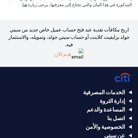
in a new tab
المذكورة في هذا البيان والتي تحتاج إلى معرفتها، يرجى زيارة
هنا
.
اربح مكافآت نقدية عند فتح حساب عميل خاص جديد من سيتي
جولد برايفيت كلاينت أو حساب سيتي جولد، وتمويله، والاستثمار
فيه.
opens in a new tab
قدم الآن
الخدمات المصرفية
إدارة الثروة
المساعدة والدعم
اتصل بنا
الخصوصية والأمن
عن سيتي