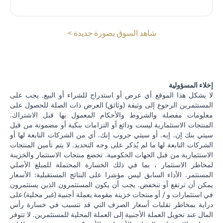
opens in a new tab
شاهد السوق بصورة جديدة >
إخلاء المسؤولية
لا يشكل هذا الموقع أي عرض أو استدراج للشراء أو البيع. يجب على
المستثمرين الرجوع إلى وثيقة (وثائق) العرض ذات الصلة للحصول على
معلومات مفصلة والشروط والأحكام المعمول بها قبل الاشتراك.
المنتجات الاستثمارية ليست ودائع أو التزامات بنكية أو مضمونة من قبل
سيتي بنك إن. إيه. أو سيتي جروب إنك. أي من الشركات التابعة لها أو
الشركات التابعة لها ما لم يُذكر على وجه التحديد. لا يتم تأمين المنتجات
الاستثمارية من قبل الجهات الحكومية. تخضع منتجات الاستثمار والخزينة
لمخاطر الاستثمار ، بما في ذلك الخسارة المحتملة للمبلغ الأصلي
المستثمر. الأداء السابق ليس مؤشرا على النتائج المستقبلية: الأسعار
يمكن أن ترتفع أو تنخفض. يجب أن يكون المستثمرون الذين يستثمرون
في استثمارات و / أو منتجات خزينة مقومة بعملة أجنبية (غير محلية) على
دراية بمخاطر تقلبات أسعار الصرف التي قد تتسبب في خسارة رأس
المال عند تحويل العملة الأجنبية إلى العملة المحلية للمستثمرين. لا تتوفر