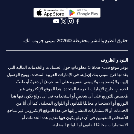
opens in a new tab
opens in a new tab
opens in a new tab
opens in a new tab
opens in a new tab
opens in a new tab
حقوق الطبع والنشر محفوظة ©2026 سيتي جروب انك.
البنود و الظروف
يوفر موقع Citibank.ae معلوماتٍ حول الحسابات والخدمات المالية التي
يقدمها فرع سيتي بنك إن.إيه. في الإمارات العربية المتحدة، ويتيح الوصول
إليها. ولا يُقصد به، ولا ينبغي تفسيره على أنه، عرضٌ أو دعوةٌ أو طلبٌ
لخدماتٍ خارج الإمارات العربية المتحدة. هذا الموقع الإلكتروني غير
مُخصص للتوزيع على أي شخصٍ أو استخدامه في أي دولةٍ يكون فيها هذا
التوزيع أو الاستخدام مخالفًا للقانون أو اللوائح المحلية، كما أن أيًا من
الخدمات أو الاستثمارات المشار إليها في هذا الموقع الإلكتروني غير متاحةٍ
للأشخاص المقيمين في أي دولةٍ يكون فيها تقديم هذه الخدمات أو
الاستثمارات مخالفًا للقانون أو اللوائح المحلية.