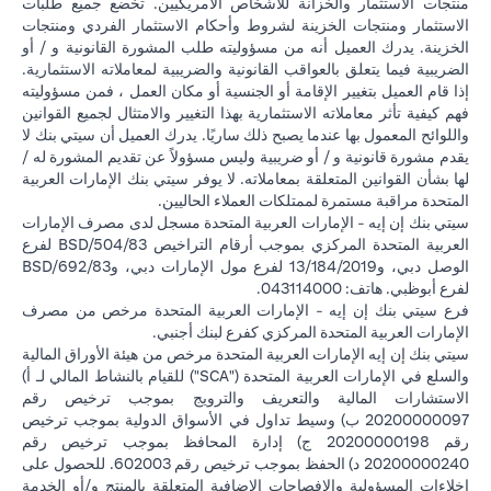
منتجات الاستثمار والخزانة للأشخاص الأمريكيين. تخضع جميع طلبات
الاستثمار ومنتجات الخزينة لشروط وأحكام الاستثمار الفردي ومنتجات
الخزينة. يدرك العميل أنه من مسؤوليته طلب المشورة القانونية و / أو
الضريبية فيما يتعلق بالعواقب القانونية والضريبية لمعاملاته الاستثمارية.
إذا قام العميل بتغيير الإقامة أو الجنسية أو مكان العمل ، فمن مسؤوليته
فهم كيفية تأثر معاملاته الاستثمارية بهذا التغيير والامتثال لجميع القوانين
واللوائح المعمول بها عندما يصبح ذلك ساريًا. يدرك العميل أن سيتي بنك لا
يقدم مشورة قانونية و / أو ضريبية وليس مسؤولاً عن تقديم المشورة له /
لها بشأن القوانين المتعلقة بمعاملاته. لا يوفر سيتي بنك الإمارات العربية
المتحدة مراقبة مستمرة لممتلكات العملاء الحاليين.
سيتي بنك إن إيه - الإمارات العربية المتحدة مسجل لدى مصرف الإمارات
العربية المتحدة المركزي بموجب أرقام التراخيص BSD/504/83 لفرع
الوصل دبي، و13/184/2019 لفرع مول الإمارات دبي، وBSD/692/83
لفرع أبوظبي. هاتف: 043114000.
فرع سيتي بنك إن إيه - الإمارات العربية المتحدة مرخص من مصرف
الإمارات العربية المتحدة المركزي كفرع لبنك أجنبي.
سيتي بنك إن إيه الإمارات العربية المتحدة مرخص من هيئة الأوراق المالية
والسلع في الإمارات العربية المتحدة ("SCA") للقيام بالنشاط المالي لـ أ)
الاستشارات المالية والتعريف والترويج بموجب ترخيص رقم
20200000097 ب) وسيط تداول في الأسواق الدولية بموجب ترخيص
رقم 20200000198 ج) إدارة المحافظ بموجب ترخيص رقم
20200000240 د) الحفظ بموجب ترخيص رقم 602003. للحصول على
إخلاءات المسؤولية والإفصاحات الإضافية المتعلقة بالمنتج و/أو الخدمة