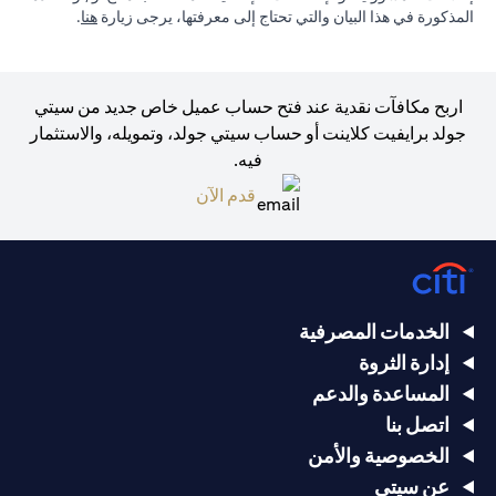
(opens in a new tab)
المذكورة في هذا البيان والتي تحتاج إلى معرفتها، يرجى زيارة
هنا
.
اربح مكافآت نقدية عند فتح حساب عميل خاص جديد من سيتي
جولد برايفيت كلاينت أو حساب سيتي جولد، وتمويله، والاستثمار
فيه.
(opens in a new tab)
قدم الآن
الخدمات المصرفية
إدارة الثروة
المساعدة والدعم
اتصل بنا
الخصوصية والأمن
عن سيتي