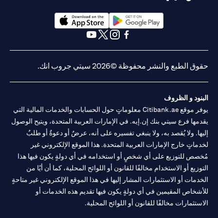
(opens in a new tab)
(opens in a new tab)
(opens in a new tab)
(opens in a new tab)
(opens in a new tab)
(opens in a new tab)
حقوق الطبع والنشر محفوظة ©2026 سيتي جروب انك.
البنود و الظروف
يوفر موقع Citibank.ae معلوماتٍ حول الحسابات والخدمات المالية التي
يقدمها فرع سيتي بنك إن.إيه. في الإمارات العربية المتحدة، ويتيح الوصول
إليها. ولا يُقصد به، ولا ينبغي تفسيره على أنه، عرضٌ أو دعوةٌ أو طلبٌ
لخدماتٍ خارج الإمارات العربية المتحدة. هذا الموقع الإلكتروني غير
مُخصص للتوزيع على أي شخصٍ أو استخدامه في أي دولةٍ يكون فيها هذا
التوزيع أو الاستخدام مخالفًا للقانون أو اللوائح المحلية، كما أن أيًا من
الخدمات أو الاستثمارات المشار إليها في هذا الموقع الإلكتروني غير متاحةٍ
للأشخاص المقيمين في أي دولةٍ يكون فيها تقديم هذه الخدمات أو
الاستثمارات مخالفًا للقانون أو اللوائح المحلية.