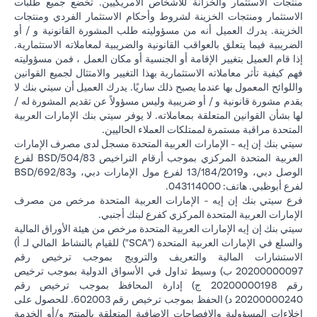
منتجات الاستثمار والخزانة للأشخاص الأمريكيين. تخضع جميع طلبات
الاستثمار ومنتجات الخزينة لشروط وأحكام الاستثمار الفردي ومنتجات
الخزينة. يدرك العميل أنه من مسؤوليته طلب المشورة القانونية و / أو
الضريبية فيما يتعلق بالعواقب القانونية والضريبية لمعاملاته الاستثمارية.
إذا قام العميل بتغيير الإقامة أو الجنسية أو مكان العمل ، فمن مسؤوليته
فهم كيفية تأثر معاملاته الاستثمارية بهذا التغيير والامتثال لجميع القوانين
واللوائح المعمول بها عندما يصبح ذلك ساريًا. يدرك العميل أن سيتي بنك لا
يقدم مشورة قانونية و / أو ضريبية وليس مسؤولاً عن تقديم المشورة له /
لها بشأن القوانين المتعلقة بمعاملاته. لا يوفر سيتي بنك الإمارات العربية
المتحدة مراقبة مستمرة لممتلكات العملاء الحاليين.
سيتي بنك إن إيه - الإمارات العربية المتحدة مسجل لدى مصرف الإمارات
العربية المتحدة المركزي بموجب أرقام التراخيص BSD/504/83 لفرع
الوصل دبي، و13/184/2019 لفرع مول الإمارات دبي، وBSD/692/83
لفرع أبوظبي. هاتف: 043114000.
فرع سيتي بنك إن إيه - الإمارات العربية المتحدة مرخص من مصرف
الإمارات العربية المتحدة المركزي كفرع لبنك أجنبي.
سيتي بنك إن إيه الإمارات العربية المتحدة مرخص من هيئة الأوراق المالية
والسلع في الإمارات العربية المتحدة ("SCA") للقيام بالنشاط المالي لـ أ)
الاستشارات المالية والتعريف والترويج بموجب ترخيص رقم
20200000097 ب) وسيط تداول في الأسواق الدولية بموجب ترخيص
رقم 20200000198 ج) إدارة المحافظ بموجب ترخيص رقم
20200000240 د) الحفظ بموجب ترخيص رقم 602003. للحصول على
إخلاءات المسؤولية والإفصاحات الإضافية المتعلقة بالمنتج و/أو الخدمة