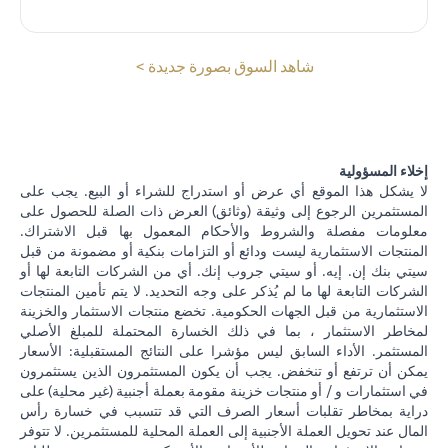
(opens in a new tab)
شاهد السوق بصورة جديدة >
إخلاء المسؤولية
لا يشكل هذا الموقع أي عرض أو استدراج للشراء أو البيع. يجب على
المستثمرين الرجوع إلى وثيقة (وثائق) العرض ذات الصلة للحصول على
معلومات مفصلة والشروط والأحكام المعمول بها قبل الاشتراك.
المنتجات الاستثمارية ليست ودائع أو التزامات بنكية أو مضمونة من قبل
سيتي بنك إن. إيه. أو سيتي جروب إنك. أي من الشركات التابعة لها أو
الشركات التابعة لها ما لم يُذكر على وجه التحديد. لا يتم تأمين المنتجات
الاستثمارية من قبل الجهات الحكومية. تخضع منتجات الاستثمار والخزينة
لمخاطر الاستثمار ، بما في ذلك الخسارة المحتملة للمبلغ الأصلي
المستثمر. الأداء السابق ليس مؤشرا على النتائج المستقبلية: الأسعار
يمكن أن ترتفع أو تنخفض. يجب أن يكون المستثمرون الذين يستثمرون
في استثمارات و / أو منتجات خزينة مقومة بعملة أجنبية (غير محلية) على
دراية بمخاطر تقلبات أسعار الصرف التي قد تتسبب في خسارة رأس
المال عند تحويل العملة الأجنبية إلى العملة المحلية للمستثمرين. لا تتوفر