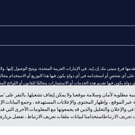
المالية التي يقدمها فرع سيتي بنك إن.إيه. في الإمارات العربية المتحدة، ويتيح الوصول إليه
لى أي شخصٍ أو استخدامه في أي دولةٍ يكون فيها هذا التوزيع أو الاستخدام مخالفًا ل
ولةٍ يكون فيها تقديم هذه الخدمات أو الاستثمارات مخالفًا للقانون أو اللوائح المح
ة مطلوبة لأمان وسلامة موقعنا ولا يمكن إيقاف تشغيلها. بالنقر على 'مو
بر الموقع ، وإظهار المحتوى والإعلانات المستهدفة ، وجمع البيانات ال
 والإعلان والتحليل والذين قد يجمعونها مع المعلومات الأخرى التي قدم
 مول الإمارات في دبي، و
تعريف الارتباط
استخدامنا لبيانات ملفات تعريف الارتباط ، تفضل بزيارة.
ت العربية المتحدة المركزي كفرع لبنك أجنبي.