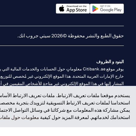
(opens in a new tab)
(opens in a new tab)
حقوق الطبع والنشر محفوظة ©2026 سيتي جروب انك.
البنود و الظروف
يوفر موقع Citibank.ae معلوماتٍ حول الحسابات والخدمات 
خارج الإمارات العربية المتحدة. هذا الموقع الإلكتروني غير مُخصص للتوزيع ع
المشار إليها في هذا الموقع الإلكتروني غير متاحةٍ للأشخاص المقيمين في أي د
يستخدم موقعنا ملفات تعريف الارتباط. ملفات تعريف الارتباط الأساسي
سيتي بنك هي علامة خدمة لشركة Citigroup Inc. أو .Citibank N.A ، مستخدمة ومسجلة في جميع أنحاء العالم.
استخدامنا لملفات تعريف الارتباط التسويقية لتزويدك بتجربة مخصصة ع
يمكن مشاركة هذه المعلومات مع شركائنا في وسائل التواصل الاجتماعي
سيتي بنك إن. إيه. الإمارات مسجل لدى مصرف الإمارات المركزي تحت أرقام التراخيص 202563 لفرع الوصل في دبي، 531989 لفرع
استخدامك لخدماتهم. لمعرفة المزيد حول كيفية
معلومات حول ملفات 
فرع سيتي بنك إن إيه - الإمارات العربية المتحدة مرخص من مصرف الإمارا
وسيط تداول في الأسواق الدولية بموجب ترخيص رقم 20200000198 ج) إدارة المحافظ بموجب ترخيص رقم 20200000240 د) الحفظ بموجب ترخيص رقم 602003.