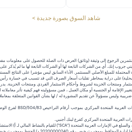
(opens in a new tab)
شاهد السوق بصورة جديدة >
تثمرين الرجوع إلى وثيقة (وثائق) العرض ذات الصلة للحصول على معلومات مفصل
 جروب إنك. أي من الشركات التابعة لها أو الشركات التابعة لها ما لم يُذكر على 
 المحتملة للمبلغ الأصلي المستثمر. الأداء السابق ليس مؤشرا على النتائج المست
حلية) على دراية بمخاطر تقلبات أسعار الصرف التي قد تتسبب في خسارة رأس المال
ثمار ومنتجات الخزينة لشروط وأحكام الاستثمار الفردي ومنتجات الخزينة. يدرك
تغيير الإقامة أو الجنسية أو مكان العمل ، فمن مسؤوليته فهم كيفية تأثر معاملاته الا
ضريبية وليس مسؤولاً عن تقديم المشورة له / لها بشأن القوانين المتعلقة بمعامل
ت العربية المتحدة المركزي كفرع لبنك أجنبي.