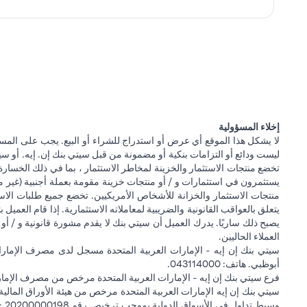
إخلاء المسؤولية
لا يشكل هذا الموقع أي عرض أو استدراج للشراء أو البيع. يجب على المس
ليست ودائع أو التزامات بنكية أو مضمونة من قبل سيتي بنك إن. إيه. أو سيتي
تخضع منتجات الاستثمار والخزينة لمخاطر الاستثمار ، بما في ذلك الخسارة
يستثمرون في استثمارات و / أو منتجات خزينة مقومة بعملة أجنبية (غير م
منتجات الاستثمار والخزانة للأشخاص الأمريكيين. تخضع جميع طلبات الاست
يتعلق بالعواقب القانونية والضريبية لمعاملاته الاستثمارية. إذا قام العميل ب
يصبح ذلك ساريًا. يدرك العميل أن سيتي بنك لا يقدم مشورة قانونية و / أو 
العملاء الحاليين.
أبوظبي. هاتف: 043114000.
فرع سيتي بنك إن إيه - الإمارات العربية المتحدة مرخص من مصرف الإمارا