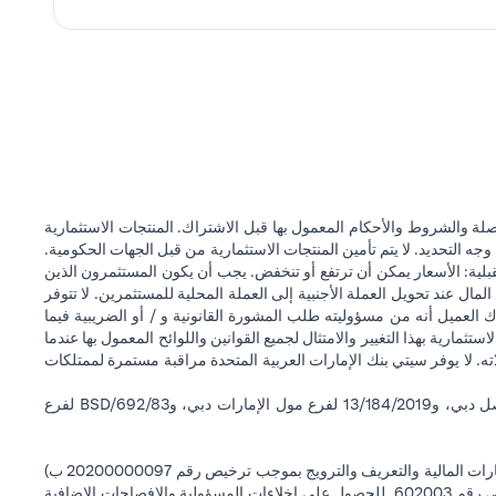
ة والشروط والأحكام المعمول بها قبل الاشتراك. المنتجات الاستثمارية
وجه التحديد. لا يتم تأمين المنتجات الاستثمارية من قبل الجهات الحكومية.
قبلية: الأسعار يمكن أن ترتفع أو تنخفض. يجب أن يكون المستثمرون الذين
 عند تحويل العملة الأجنبية إلى العملة المحلية للمستثمرين. لا تتوفر
 العميل أنه من مسؤوليته طلب المشورة القانونية و / أو الضريبية فيما
ستثمارية بهذا التغيير والامتثال لجميع القوانين واللوائح المعمول بها عندما
اته. لا يوفر سيتي بنك الإمارات العربية المتحدة مراقبة مستمرة لممتلكات
سيتي بنك إن إيه - الإمارات العربية المتحدة مسجل لدى مصرف الإمارات العربية المتحدة المركزي بموجب أرقام التراخيص BSD/504/83 لفرع الوصل دبي، و13/184/2019 لفرع مول الإمارات دبي، وBSD/692/83 لفرع
سيتي بنك إن إيه الإمارات العربية المتحدة مرخص من هيئة الأوراق المالية والسلع في الإمارات العربية المتحدة ("SCA") للقيام بالنشاط المالي لـ أ) الاستشارات المالية والتعريف والترويج بموجب ترخيص رقم 20200000097 ب)
وسيط تداول في الأسواق الدولية بموجب ترخيص رقم 20200000198 ج) إدارة المحافظ بموجب ترخيص رقم 20200000240 د) الحفظ بموجب ترخيص رقم 602003. للحصول على إخلاءات المسؤولية والإفصاحات الإضافية