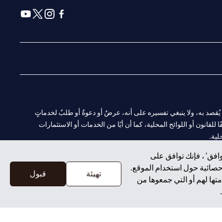
(opens in a new tab)
(opens in a new tab)
(opens in a new tab)
(opens in a new tab)
ا. ولا يُقصد به، ولا ينبغي تفسيره على أنه، عرضٌ أو دعوةٌ أو طلبٌ لخدماتٍ
لقانون أو اللوائح المحلية، كما أن أيًا من الخدمات أو الاستثمارات
لية.
افق' ، فإنك توافق على
إحصائية حول استخدام الموقع.
تهيئة
قبول
تها لهم أو التي جمعوها من
CN-1002019
لفرع أبوظبي. هاتف: 4000 311 04.
سيتي بنك إن إيه الإمارات العربية المتحدة مرخص من هيئة الأوراق المالية والسلع في الإمارات العربية المتحدة ("SCA") للقيام بالنشاط المالي لـ أ) الاستشارات المالية والتعريف والترويج بموجب ترخيص رقم 20200000097 ب)