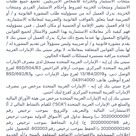
منتجات الاستثمار والخزانة للأشخاص الأمريكيين. تخضع جميع طلبات
الاستثمار ومنتجات الخزينة لشروط وأحكام الاستثمار الفردي ومنتجات
الخزينة. يدرك العميل أنه من مسؤوليته طلب المشورة القانونية و / أو
الضريبية فيما يتعلق بالعواقب القانونية والضريبية لمعاملاته الاستثمارية.
إذا قام العميل بتغيير الإقامة أو الجنسية أو مكان العمل ، فمن مسؤوليته
فهم كيفية تأثر معاملاته الاستثمارية بهذا التغيير والامتثال لجميع القوانين
واللوائح المعمول بها عندما يصبح ذلك ساريًا. يدرك العميل أن سيتي بنك لا
يقدم مشورة قانونية و / أو ضريبية وليس مسؤولاً عن تقديم المشورة له /
لها بشأن القوانين المتعلقة بمعاملاته. لا يوفر سيتي بنك الإمارات العربية
المتحدة مراقبة مستمرة لممتلكات العملاء الحاليين.
سيتي بنك إن إيه - الإمارات العربية المتحدة مسجل لدى مصرف الإمارات
العربية المتحدة المركزي بموجب أرقام التراخيص BSD/504/83 لفرع
الوصل دبي، و13/184/2019 لفرع مول الإمارات دبي، وBSD/692/83
لفرع أبوظبي. هاتف: 043114000.
فرع سيتي بنك إن إيه - الإمارات العربية المتحدة مرخص من مصرف
الإمارات العربية المتحدة المركزي كفرع لبنك أجنبي.
سيتي بنك إن إيه الإمارات العربية المتحدة مرخص من هيئة الأوراق المالية
والسلع في الإمارات العربية المتحدة ("SCA") للقيام بالنشاط المالي لـ أ)
الاستشارات المالية والتعريف والترويج بموجب ترخيص رقم
20200000097 ب) وسيط تداول في الأسواق الدولية بموجب ترخيص
رقم 20200000198 ج) إدارة المحافظ بموجب ترخيص رقم
20200000240 د) الحفظ بموجب ترخيص رقم 602003. للحصول على
إخلاءات المسؤولية والإفصاحات الإضافية المتعلقة بالمنتج و/أو الخدمة