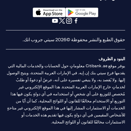
(opens in a new tab)
(opens in a new tab)
(opens in a new tab)
(opens in a new tab)
(opens in a new tab)
(opens in a new tab)
حقوق الطبع والنشر محفوظة ©2026 سيتي جروب انك.
البنود و الظروف
يوفر موقع Citibank.ae معلوماتٍ حول الحسابات والخدمات المالية التي
يقدمها فرع سيتي بنك إن.إيه. في الإمارات العربية المتحدة، ويتيح الوصول
إليها. ولا يُقصد به، ولا ينبغي تفسيره على أنه، عرضٌ أو دعوةٌ أو طلبٌ
لخدماتٍ خارج الإمارات العربية المتحدة. هذا الموقع الإلكتروني غير
مُخصص للتوزيع على أي شخصٍ أو استخدامه في أي دولةٍ يكون فيها هذا
التوزيع أو الاستخدام مخالفًا للقانون أو اللوائح المحلية، كما أن أيًا من
الخدمات أو الاستثمارات المشار إليها في هذا الموقع الإلكتروني غير متاحةٍ
للأشخاص المقيمين في أي دولةٍ يكون فيها تقديم هذه الخدمات أو
الاستثمارات مخالفًا للقانون أو اللوائح المحلية.