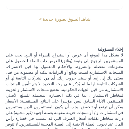
(opens in a new tab)
شاهد السوق بصورة جديدة >
إخلاء المسؤولية
لا يشكل هذا الموقع أي عرض أو استدراج للشراء أو البيع. يجب على
المستثمرين الرجوع إلى وثيقة (وثائق) العرض ذات الصلة للحصول على
معلومات مفصلة والشروط والأحكام المعمول بها قبل الاشتراك.
المنتجات الاستثمارية ليست ودائع أو التزامات بنكية أو مضمونة من قبل
سيتي بنك إن. إيه. أو سيتي جروب إنك. أي من الشركات التابعة لها أو
الشركات التابعة لها ما لم يُذكر على وجه التحديد. لا يتم تأمين المنتجات
الاستثمارية من قبل الجهات الحكومية. تخضع منتجات الاستثمار والخزينة
لمخاطر الاستثمار ، بما في ذلك الخسارة المحتملة للمبلغ الأصلي
المستثمر. الأداء السابق ليس مؤشرا على النتائج المستقبلية: الأسعار
يمكن أن ترتفع أو تنخفض. يجب أن يكون المستثمرون الذين يستثمرون
في استثمارات و / أو منتجات خزينة مقومة بعملة أجنبية (غير محلية) على
دراية بمخاطر تقلبات أسعار الصرف التي قد تتسبب في خسارة رأس
المال عند تحويل العملة الأجنبية إلى العملة المحلية للمستثمرين. لا تتوفر