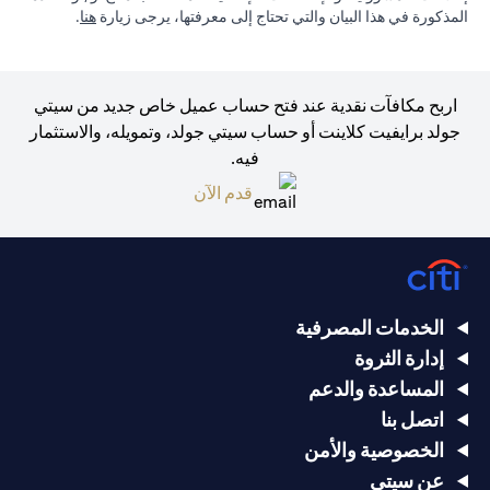
(opens in a new tab)
المذكورة في هذا البيان والتي تحتاج إلى معرفتها، يرجى زيارة
هنا
.
اربح مكافآت نقدية عند فتح حساب عميل خاص جديد من سيتي
جولد برايفيت كلاينت أو حساب سيتي جولد، وتمويله، والاستثمار
فيه.
(opens in a new tab)
قدم الآن
الخدمات المصرفية
إدارة الثروة
المساعدة والدعم
اتصل بنا
الخصوصية والأمن
عن سيتي