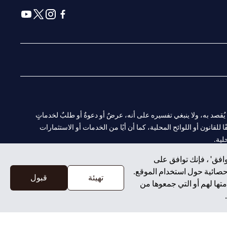
(opens in a new tab)
(opens in a new tab)
(opens in a new tab)
(opens in a new tab)
ا. ولا يُقصد به، ولا ينبغي تفسيره على أنه، عرضٌ أو دعوةٌ أو طلبٌ لخدماتٍ
لقانون أو اللوائح المحلية، كما أن أيًا من الخدمات أو الاستثمارات
لية.
افق' ، فإنك توافق على
إحصائية حول استخدام الموقع.
تهيئة
قبول
تها لهم أو التي جمعوها من
CN-1002019
لفرع أبوظبي. هاتف: 4000 311 04.
سيتي بنك إن إيه الإمارات العربية المتحدة مرخص من هيئة الأوراق المالية والسلع في الإمارات العربية المتحدة ("SCA") للقيام بالنشاط المالي لـ أ) الاستشارات المالية والتعريف والترويج بموجب ترخيص رقم 20200000097 ب)