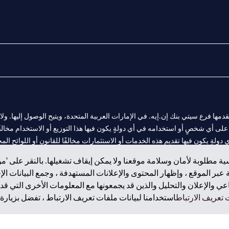
المالية التي يقدمها فرع سيتي بنك إن.إيه. في الإمارات العربية المتحدة، ويتيح الوصول إليه
لى أي شخصٍ أو استخدامه في أي دولةٍ يكون فيها هذا التوزيع أو الاستخدام مخالفًا ل
ولةٍ يكون فيها تقديم هذه الخدمات أو الاستثمارات مخالفًا للقانون أو اللوائح المح
ة مطلوبة لأمان وسلامة موقعنا ولا يمكن إيقاف تشغيلها. بالنقر على 'مو
بر الموقع ، وإظهار المحتوى والإعلانات المستهدفة ، وجمع البيانات ال
 والإعلان والتحليل والذين قد يجمعونها مع المعلومات الأخرى التي قدم
 مول الإمارات في دبي، و
تعريف الارتباط
استخدامنا لبيانات ملفات تعريف الارتباط ، تفضل بزيارة.
ت العربية المتحدة المركزي كفرع لبنك أجنبي.