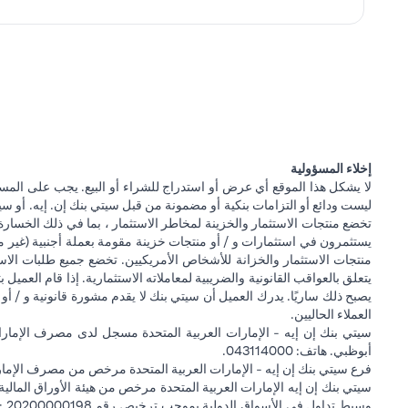
إخلاء المسؤولية
لا يشكل هذا الموقع أي عرض أو استدراج للشراء أو البيع. يجب على المس
ليست ودائع أو التزامات بنكية أو مضمونة من قبل سيتي بنك إن. إيه. أو سيتي
تخضع منتجات الاستثمار والخزينة لمخاطر الاستثمار ، بما في ذلك الخسارة
يستثمرون في استثمارات و / أو منتجات خزينة مقومة بعملة أجنبية (غير م
منتجات الاستثمار والخزانة للأشخاص الأمريكيين. تخضع جميع طلبات الاست
يتعلق بالعواقب القانونية والضريبية لمعاملاته الاستثمارية. إذا قام العميل ب
يصبح ذلك ساريًا. يدرك العميل أن سيتي بنك لا يقدم مشورة قانونية و / أو 
العملاء الحاليين.
أبوظبي. هاتف: 043114000.
فرع سيتي بنك إن إيه - الإمارات العربية المتحدة مرخص من مصرف الإمارا