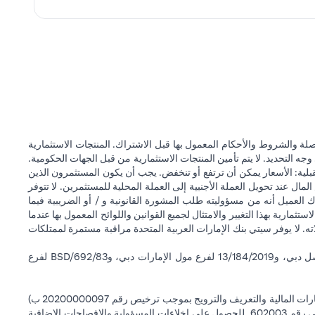
ة والشروط والأحكام المعمول بها قبل الاشتراك. المنتجات الاستثمارية
وجه التحديد. لا يتم تأمين المنتجات الاستثمارية من قبل الجهات الحكومية.
قبلية: الأسعار يمكن أن ترتفع أو تنخفض. يجب أن يكون المستثمرون الذين
 عند تحويل العملة الأجنبية إلى العملة المحلية للمستثمرين. لا تتوفر
 العميل أنه من مسؤوليته طلب المشورة القانونية و / أو الضريبية فيما
ستثمارية بهذا التغيير والامتثال لجميع القوانين واللوائح المعمول بها عندما
اته. لا يوفر سيتي بنك الإمارات العربية المتحدة مراقبة مستمرة لممتلكات
سيتي بنك إن إيه - الإمارات العربية المتحدة مسجل لدى مصرف الإمارات العربية المتحدة المركزي بموجب أرقام التراخيص BSD/504/83 لفرع الوصل دبي، و13/184/2019 لفرع مول الإمارات دبي، وBSD/692/83 لفرع
سيتي بنك إن إيه الإمارات العربية المتحدة مرخص من هيئة الأوراق المالية والسلع في الإمارات العربية المتحدة ("SCA") للقيام بالنشاط المالي لـ أ) الاستشارات المالية والتعريف والترويج بموجب ترخيص رقم 20200000097 ب)
وسيط تداول في الأسواق الدولية بموجب ترخيص رقم 20200000198 ج) إدارة المحافظ بموجب ترخيص رقم 20200000240 د) الحفظ بموجب ترخيص رقم 602003. للحصول على إخلاءات المسؤولية والإفصاحات الإضافية