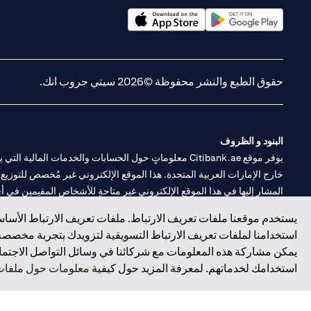
(opens in a new tab)
(opens in a new tab)
حقوق الطبع والنشر محفوظة ©2026 سيتي جروب انك.
البنود و الظروف
يوفر موقع Citibank.ae معلوماتٍ حول الحسابات والخدمات 
خارج الإمارات العربية المتحدة. هذا الموقع الإلكتروني غير مُخصص للتوزيع ع
المشار إليها في هذا الموقع الإلكتروني غير متاحةٍ للأشخاص المقيمين في أي د
يستخدم موقعنا ملفات تعريف الارتباط. ملفات تعريف الارتباط الأساسي
سيتي بنك هي علامة خدمة لشركة Citigroup Inc. أو .Citibank N.A ، مستخدمة ومسجلة في جميع أنحاء العالم.
استخدامنا لملفات تعريف الارتباط التسويقية لتزويدك بتجربة مخصصة ع
يمكن مشاركة هذه المعلومات مع شركائنا في وسائل التواصل الاجتماعي
سيتي بنك إن. إيه. الإمارات مسجل لدى مصرف الإمارات المركزي تحت أرقام التراخيص 202563 لفرع الوصل في دبي، 531989 لفرع
استخدامك لخدماتهم. لمعرفة المزيد حول كيفية
معلومات حول ملفات 
فرع سيتي بنك إن إيه - الإمارات العربية المتحدة مرخص من مصرف الإمارا
وسيط تداول في الأسواق الدولية بموجب ترخيص رقم 20200000198 ج) إدارة المحافظ بموجب ترخيص رقم 20200000240 د) الحفظ بموجب ترخيص رقم 602003.