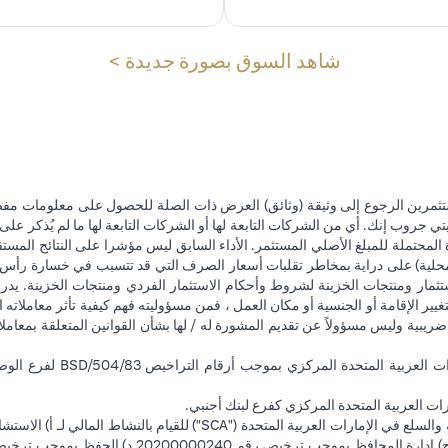
(opens in a new tab)
شاهد السوق بصورة جديدة >
تثمرين الرجوع إلى وثيقة (وثائق) العرض ذات الصلة للحصول على معلومات مفصل
 جروب إنك. أي من الشركات التابعة لها أو الشركات التابعة لها ما لم يُذكر على 
 المحتملة للمبلغ الأصلي المستثمر. الأداء السابق ليس مؤشرا على النتائج المست
حلية) على دراية بمخاطر تقلبات أسعار الصرف التي قد تتسبب في خسارة رأس المال
ثمار ومنتجات الخزينة لشروط وأحكام الاستثمار الفردي ومنتجات الخزينة. يدرك
تغيير الإقامة أو الجنسية أو مكان العمل ، فمن مسؤوليته فهم كيفية تأثر معاملاته الا
ضريبية وليس مسؤولاً عن تقديم المشورة له / لها بشأن القوانين المتعلقة بمعامل
ت العربية المتحدة المركزي كفرع لبنك أجنبي.