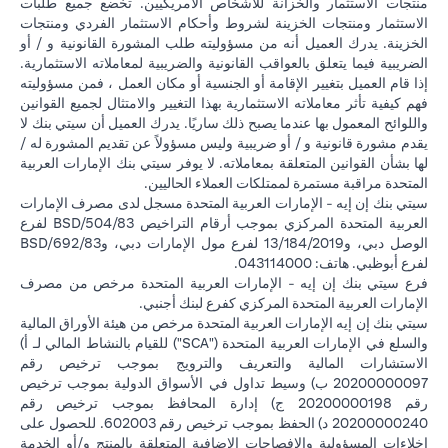
منتجات الاستثمار والخزانة للأشخاص الأمريكيين. تخضع جميع طلبات
الاستثمار ومنتجات الخزينة لشروط وأحكام الاستثمار الفردي ومنتجات
الخزينة. يدرك العميل أنه من مسؤوليته طلب المشورة القانونية و / أو
الضريبية فيما يتعلق بالعواقب القانونية والضريبية لمعاملاته الاستثمارية.
إذا قام العميل بتغيير الإقامة أو الجنسية أو مكان العمل ، فمن مسؤوليته
فهم كيفية تأثر معاملاته الاستثمارية بهذا التغيير والامتثال لجميع القوانين
واللوائح المعمول بها عندما يصبح ذلك ساريًا. يدرك العميل أن سيتي بنك لا
يقدم مشورة قانونية و / أو ضريبية وليس مسؤولاً عن تقديم المشورة له /
لها بشأن القوانين المتعلقة بمعاملاته. لا يوفر سيتي بنك الإمارات العربية
المتحدة مراقبة مستمرة لممتلكات العملاء الحاليين.
سيتي بنك إن إيه - الإمارات العربية المتحدة مسجل لدى مصرف الإمارات
العربية المتحدة المركزي بموجب أرقام التراخيص BSD/504/83 لفرع
الوصل دبي، و13/184/2019 لفرع مول الإمارات دبي، وBSD/692/83
لفرع أبوظبي. هاتف: 043114000.
فرع سيتي بنك إن إيه - الإمارات العربية المتحدة مرخص من مصرف
الإمارات العربية المتحدة المركزي كفرع لبنك أجنبي.
سيتي بنك إن إيه الإمارات العربية المتحدة مرخص من هيئة الأوراق المالية
والسلع في الإمارات العربية المتحدة ("SCA") للقيام بالنشاط المالي لـ أ)
الاستشارات المالية والتعريف والترويج بموجب ترخيص رقم
20200000097 ب) وسيط تداول في الأسواق الدولية بموجب ترخيص
رقم 20200000198 ج) إدارة المحافظ بموجب ترخيص رقم
20200000240 د) الحفظ بموجب ترخيص رقم 602003. للحصول على
إخلاءات المسؤولية والإفصاحات الإضافية المتعلقة بالمنتج و/أو الخدمة