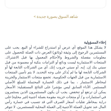
opens in a new tab
شاهد السوق بصورة جديدة >
إخلاء المسؤولية
لا يشكل هذا الموقع أي عرض أو استدراج للشراء أو البيع. يجب على
المستثمرين الرجوع إلى وثيقة (وثائق) العرض ذات الصلة للحصول على
معلومات مفصلة والشروط والأحكام المعمول بها قبل الاشتراك.
المنتجات الاستثمارية ليست ودائع أو التزامات بنكية أو مضمونة من قبل
سيتي بنك إن. إيه. أو سيتي جروب إنك. أي من الشركات التابعة لها أو
الشركات التابعة لها ما لم يُذكر على وجه التحديد. لا يتم تأمين المنتجات
الاستثمارية من قبل الجهات الحكومية. تخضع منتجات الاستثمار والخزينة
لمخاطر الاستثمار ، بما في ذلك الخسارة المحتملة للمبلغ الأصلي
المستثمر. الأداء السابق ليس مؤشرا على النتائج المستقبلية: الأسعار
يمكن أن ترتفع أو تنخفض. يجب أن يكون المستثمرون الذين يستثمرون
في استثمارات و / أو منتجات خزينة مقومة بعملة أجنبية (غير محلية) على
دراية بمخاطر تقلبات أسعار الصرف التي قد تتسبب في خسارة رأس
المال عند تحويل العملة الأجنبية إلى العملة المحلية للمستثمرين. لا تتوفر