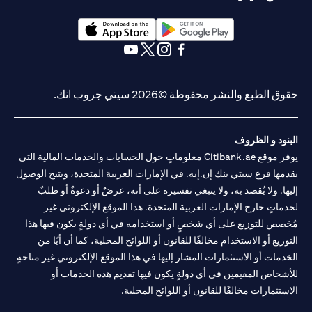
opens in a new tab
opens in a new tab
opens in a new tab
opens in a new tab
opens in a new tab
opens in a new tab
حقوق الطبع والنشر محفوظة ©2026 سيتي جروب انك.
البنود و الظروف
يوفر موقع Citibank.ae معلوماتٍ حول الحسابات والخدمات المالية التي
يقدمها فرع سيتي بنك إن.إيه. في الإمارات العربية المتحدة، ويتيح الوصول
إليها. ولا يُقصد به، ولا ينبغي تفسيره على أنه، عرضٌ أو دعوةٌ أو طلبٌ
لخدماتٍ خارج الإمارات العربية المتحدة. هذا الموقع الإلكتروني غير
مُخصص للتوزيع على أي شخصٍ أو استخدامه في أي دولةٍ يكون فيها هذا
التوزيع أو الاستخدام مخالفًا للقانون أو اللوائح المحلية، كما أن أيًا من
الخدمات أو الاستثمارات المشار إليها في هذا الموقع الإلكتروني غير متاحةٍ
للأشخاص المقيمين في أي دولةٍ يكون فيها تقديم هذه الخدمات أو
الاستثمارات مخالفًا للقانون أو اللوائح المحلية.