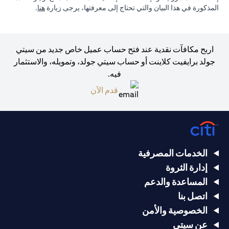
in a new tab
المذكورة في هذا البيان والتي تحتاج إلى معرفتها، يرجى زيارة
هنا
.
اربح مكافآت نقدية عند فتح حساب عميل خاص جديد من سيتي
جولد برايفيت كلاينت أو حساب سيتي جولد، وتمويله، والاستثمار
فيه.
opens in a new tab
قدم الآن
الخدمات المصرفية
إدارة الثروة
المساعدة والدعم
اتصل بنا
الخصوصية والأمن
عن سيتي