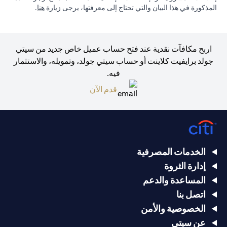
(opens in a new tab)
المذكورة في هذا البيان والتي تحتاج إلى معرفتها، يرجى زيارة
هنا
.
اربح مكافآت نقدية عند فتح حساب عميل خاص جديد من سيتي
جولد برايفيت كلاينت أو حساب سيتي جولد، وتمويله، والاستثمار
فيه.
(opens in a new tab)
قدم الآن
الخدمات المصرفية
إدارة الثروة
المساعدة والدعم
اتصل بنا
الخصوصية والأمن
عن سيتي