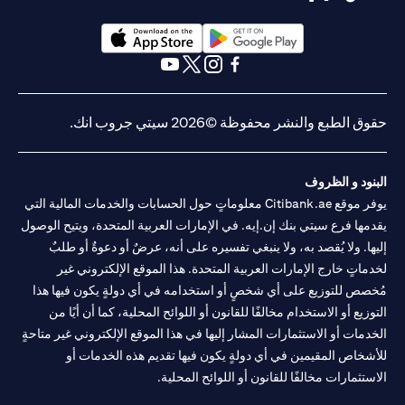
(opens in a new tab)
(opens in a new tab)
(opens in a new tab)
(opens in a new tab)
(opens in a new tab)
(opens in a new tab)
حقوق الطبع والنشر محفوظة ©2026 سيتي جروب انك.
البنود و الظروف
يوفر موقع Citibank.ae معلوماتٍ حول الحسابات والخدمات المالية التي
يقدمها فرع سيتي بنك إن.إيه. في الإمارات العربية المتحدة، ويتيح الوصول
إليها. ولا يُقصد به، ولا ينبغي تفسيره على أنه، عرضٌ أو دعوةٌ أو طلبٌ
لخدماتٍ خارج الإمارات العربية المتحدة. هذا الموقع الإلكتروني غير
مُخصص للتوزيع على أي شخصٍ أو استخدامه في أي دولةٍ يكون فيها هذا
التوزيع أو الاستخدام مخالفًا للقانون أو اللوائح المحلية، كما أن أيًا من
الخدمات أو الاستثمارات المشار إليها في هذا الموقع الإلكتروني غير متاحةٍ
للأشخاص المقيمين في أي دولةٍ يكون فيها تقديم هذه الخدمات أو
الاستثمارات مخالفًا للقانون أو اللوائح المحلية.