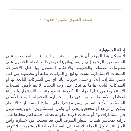
(opens in a new tab)
شاهد السوق بصورة جديدة >
إخلاء المسؤولية
لا يشكل هذا الموقع أي عرض أو استدراج للشراء أو البيع. يجب على
المستثمرين الرجوع إلى وثيقة (وثائق) العرض ذات الصلة للحصول على
معلومات مفصلة والشروط والأحكام المعمول بها قبل الاشتراك.
المنتجات الاستثمارية ليست ودائع أو التزامات بنكية أو مضمونة من قبل
سيتي بنك إن. إيه. أو سيتي جروب إنك. أي من الشركات التابعة لها أو
الشركات التابعة لها ما لم يُذكر على وجه التحديد. لا يتم تأمين المنتجات
الاستثمارية من قبل الجهات الحكومية. تخضع منتجات الاستثمار والخزينة
لمخاطر الاستثمار ، بما في ذلك الخسارة المحتملة للمبلغ الأصلي
المستثمر. الأداء السابق ليس مؤشرا على النتائج المستقبلية: الأسعار
يمكن أن ترتفع أو تنخفض. يجب أن يكون المستثمرون الذين يستثمرون
في استثمارات و / أو منتجات خزينة مقومة بعملة أجنبية (غير محلية) على
دراية بمخاطر تقلبات أسعار الصرف التي قد تتسبب في خسارة رأس
المال عند تحويل العملة الأجنبية إلى العملة المحلية للمستثمرين. لا تتوفر