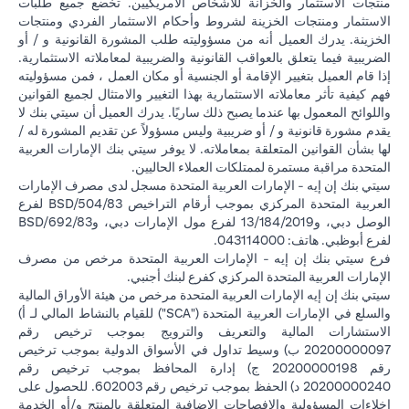
منتجات الاستثمار والخزانة للأشخاص الأمريكيين. تخضع جميع طلبات
الاستثمار ومنتجات الخزينة لشروط وأحكام الاستثمار الفردي ومنتجات
الخزينة. يدرك العميل أنه من مسؤوليته طلب المشورة القانونية و / أو
الضريبية فيما يتعلق بالعواقب القانونية والضريبية لمعاملاته الاستثمارية.
إذا قام العميل بتغيير الإقامة أو الجنسية أو مكان العمل ، فمن مسؤوليته
فهم كيفية تأثر معاملاته الاستثمارية بهذا التغيير والامتثال لجميع القوانين
واللوائح المعمول بها عندما يصبح ذلك ساريًا. يدرك العميل أن سيتي بنك لا
يقدم مشورة قانونية و / أو ضريبية وليس مسؤولاً عن تقديم المشورة له /
لها بشأن القوانين المتعلقة بمعاملاته. لا يوفر سيتي بنك الإمارات العربية
المتحدة مراقبة مستمرة لممتلكات العملاء الحاليين.
سيتي بنك إن إيه - الإمارات العربية المتحدة مسجل لدى مصرف الإمارات
العربية المتحدة المركزي بموجب أرقام التراخيص BSD/504/83 لفرع
الوصل دبي، و13/184/2019 لفرع مول الإمارات دبي، وBSD/692/83
لفرع أبوظبي. هاتف: 043114000.
فرع سيتي بنك إن إيه - الإمارات العربية المتحدة مرخص من مصرف
الإمارات العربية المتحدة المركزي كفرع لبنك أجنبي.
سيتي بنك إن إيه الإمارات العربية المتحدة مرخص من هيئة الأوراق المالية
والسلع في الإمارات العربية المتحدة ("SCA") للقيام بالنشاط المالي لـ أ)
الاستشارات المالية والتعريف والترويج بموجب ترخيص رقم
20200000097 ب) وسيط تداول في الأسواق الدولية بموجب ترخيص
رقم 20200000198 ج) إدارة المحافظ بموجب ترخيص رقم
20200000240 د) الحفظ بموجب ترخيص رقم 602003. للحصول على
إخلاءات المسؤولية والإفصاحات الإضافية المتعلقة بالمنتج و/أو الخدمة