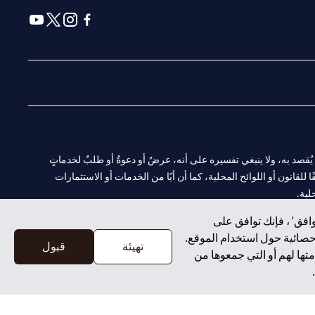
(opens in a new tab)
(opens in a new tab)
(opens in a new tab)
(opens in a new tab)
ا. ولا يُقصد به، ولا ينبغي تفسيره على أنه، عرضٌ أو دعوةٌ أو طلبٌ لخدماتٍ
لقانون أو اللوائح المحلية، كما أن أيًا من الخدمات أو الاستثمارات
لية.
افق' ، فإنك توافق على
إحصائية حول استخدام الموقع.
تهيئة
قبول
تها لهم أو التي جمعوها من
CN-1002019
لفرع أبوظبي. هاتف: 4000 311 04.
سيتي بنك إن إيه الإمارات العربية المتحدة مرخص من هيئة الأوراق المالية والسلع في الإمارات العربية المتحدة ("SCA") للقيام بالنشاط المالي لـ أ) الاستشارات المالية والتعريف والترويج بموجب ترخيص رقم 20200000097 ب)