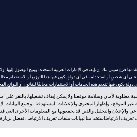
المالية التي يقدمها فرع سيتي بنك إن.إيه. في الإمارات العربية المتحدة، ويتيح الوصول إليه
لى أي شخصٍ أو استخدامه في أي دولةٍ يكون فيها هذا التوزيع أو الاستخدام مخالفًا ل
ولةٍ يكون فيها تقديم هذه الخدمات أو الاستثمارات مخالفًا للقانون أو اللوائح المح
ة مطلوبة لأمان وسلامة موقعنا ولا يمكن إيقاف تشغيلها. بالنقر على 'مو
بر الموقع ، وإظهار المحتوى والإعلانات المستهدفة ، وجمع البيانات ال
 والإعلان والتحليل والذين قد يجمعونها مع المعلومات الأخرى التي قدم
 مول الإمارات في دبي، و
تعريف الارتباط
استخدامنا لبيانات ملفات تعريف الارتباط ، تفضل بزيارة.
ت العربية المتحدة المركزي كفرع لبنك أجنبي.