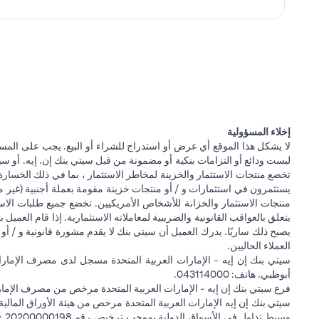
إخلاء المسؤولية
لا يشكل هذا الموقع أي عرض أو استدراج للشراء أو البيع. يجب على المس
ليست ودائع أو التزامات بنكية أو مضمونة من قبل سيتي بنك إن. إيه. أو سيتي
تخضع منتجات الاستثمار والخزينة لمخاطر الاستثمار ، بما في ذلك الخسارة
يستثمرون في استثمارات و / أو منتجات خزينة مقومة بعملة أجنبية (غير م
منتجات الاستثمار والخزانة للأشخاص الأمريكيين. تخضع جميع طلبات الاست
يتعلق بالعواقب القانونية والضريبية لمعاملاته الاستثمارية. إذا قام العميل ب
يصبح ذلك ساريًا. يدرك العميل أن سيتي بنك لا يقدم مشورة قانونية و / أو 
العملاء الحاليين.
أبوظبي. هاتف: 043114000.
فرع سيتي بنك إن إيه - الإمارات العربية المتحدة مرخص من مصرف الإمارا