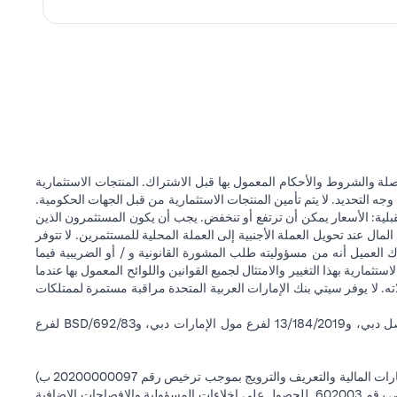
ة والشروط والأحكام المعمول بها قبل الاشتراك. المنتجات الاستثمارية
وجه التحديد. لا يتم تأمين المنتجات الاستثمارية من قبل الجهات الحكومية.
قبلية: الأسعار يمكن أن ترتفع أو تنخفض. يجب أن يكون المستثمرون الذين
 عند تحويل العملة الأجنبية إلى العملة المحلية للمستثمرين. لا تتوفر
 العميل أنه من مسؤوليته طلب المشورة القانونية و / أو الضريبية فيما
ستثمارية بهذا التغيير والامتثال لجميع القوانين واللوائح المعمول بها عندما
اته. لا يوفر سيتي بنك الإمارات العربية المتحدة مراقبة مستمرة لممتلكات
سيتي بنك إن إيه - الإمارات العربية المتحدة مسجل لدى مصرف الإمارات العربية المتحدة المركزي بموجب أرقام التراخيص BSD/504/83 لفرع الوصل دبي، و13/184/2019 لفرع مول الإمارات دبي، وBSD/692/83 لفرع
سيتي بنك إن إيه الإمارات العربية المتحدة مرخص من هيئة الأوراق المالية والسلع في الإمارات العربية المتحدة ("SCA") للقيام بالنشاط المالي لـ أ) الاستشارات المالية والتعريف والترويج بموجب ترخيص رقم 20200000097 ب)
وسيط تداول في الأسواق الدولية بموجب ترخيص رقم 20200000198 ج) إدارة المحافظ بموجب ترخيص رقم 20200000240 د) الحفظ بموجب ترخيص رقم 602003. للحصول على إخلاءات المسؤولية والإفصاحات الإضافية