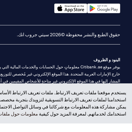
(opens in a new tab)
(opens in a new tab)
حقوق الطبع والنشر محفوظة ©2026 سيتي جروب انك.
البنود و الظروف
يوفر موقع Citibank.ae معلوماتٍ حول الحسابات والخدمات 
خارج الإمارات العربية المتحدة. هذا الموقع الإلكتروني غير مُخصص للتوزيع ع
المشار إليها في هذا الموقع الإلكتروني غير متاحةٍ للأشخاص المقيمين في أي د
يستخدم موقعنا ملفات تعريف الارتباط. ملفات تعريف الارتباط الأساسي
سيتي بنك هي علامة خدمة لشركة Citigroup Inc. أو .Citibank N.A ، مستخدمة ومسجلة في جميع أنحاء العالم.
استخدامنا لملفات تعريف الارتباط التسويقية لتزويدك بتجربة مخصصة ع
يمكن مشاركة هذه المعلومات مع شركائنا في وسائل التواصل الاجتماعي
سيتي بنك إن. إيه. الإمارات مسجل لدى مصرف الإمارات المركزي تحت أرقام التراخيص 202563 لفرع الوصل في دبي، 531989 لفرع
استخدامك لخدماتهم. لمعرفة المزيد حول كيفية
معلومات حول ملفات 
فرع سيتي بنك إن إيه - الإمارات العربية المتحدة مرخص من مصرف الإمارا
وسيط تداول في الأسواق الدولية بموجب ترخيص رقم 20200000198 ج) إدارة المحافظ بموجب ترخيص رقم 20200000240 د) الحفظ بموجب ترخيص رقم 602003.