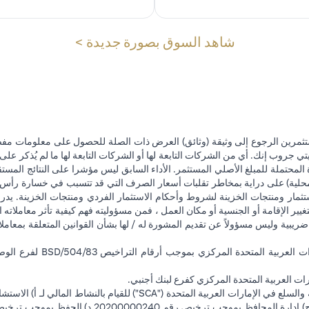
(opens in a new tab)
شاهد السوق بصورة جديدة >
تثمرين الرجوع إلى وثيقة (وثائق) العرض ذات الصلة للحصول على معلومات مفصل
 جروب إنك. أي من الشركات التابعة لها أو الشركات التابعة لها ما لم يُذكر على 
 المحتملة للمبلغ الأصلي المستثمر. الأداء السابق ليس مؤشرا على النتائج المست
حلية) على دراية بمخاطر تقلبات أسعار الصرف التي قد تتسبب في خسارة رأس المال
ثمار ومنتجات الخزينة لشروط وأحكام الاستثمار الفردي ومنتجات الخزينة. يدرك
تغيير الإقامة أو الجنسية أو مكان العمل ، فمن مسؤوليته فهم كيفية تأثر معاملاته الا
ضريبية وليس مسؤولاً عن تقديم المشورة له / لها بشأن القوانين المتعلقة بمعامل
ت العربية المتحدة المركزي كفرع لبنك أجنبي.