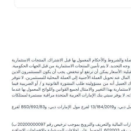
ة والشروط والأحكام المعمول بها قبل الاشتراك. المنتجات الاستثمارية
وجه التحديد. لا يتم تأمين المنتجات الاستثمارية من قبل الجهات الحكومية.
قبلية: الأسعار يمكن أن ترتفع أو تنخفض. يجب أن يكون المستثمرون الذين
 عند تحويل العملة الأجنبية إلى العملة المحلية للمستثمرين. لا تتوفر
 العميل أنه من مسؤوليته طلب المشورة القانونية و / أو الضريبية فيما
ستثمارية بهذا التغيير والامتثال لجميع القوانين واللوائح المعمول بها عندما
اته. لا يوفر سيتي بنك الإمارات العربية المتحدة مراقبة مستمرة لممتلكات
سيتي بنك إن إيه - الإمارات العربية المتحدة مسجل لدى مصرف الإمارات العربية المتحدة المركزي بموجب أرقام التراخيص BSD/504/83 لفرع الوصل دبي، و13/184/2019 لفرع مول الإمارات دبي، وBSD/692/83 لفرع
سيتي بنك إن إيه الإمارات العربية المتحدة مرخص من هيئة الأوراق المالية والسلع في الإمارات العربية المتحدة ("SCA") للقيام بالنشاط المالي لـ أ) الاستشارات المالية والتعريف والترويج بموجب ترخيص رقم 20200000097 ب)
وسيط تداول في الأسواق الدولية بموجب ترخيص رقم 20200000198 ج) إدارة المحافظ بموجب ترخيص رقم 20200000240 د) الحفظ بموجب ترخيص رقم 602003. للحصول على إخلاءات المسؤولية والإفصاحات الإضافية