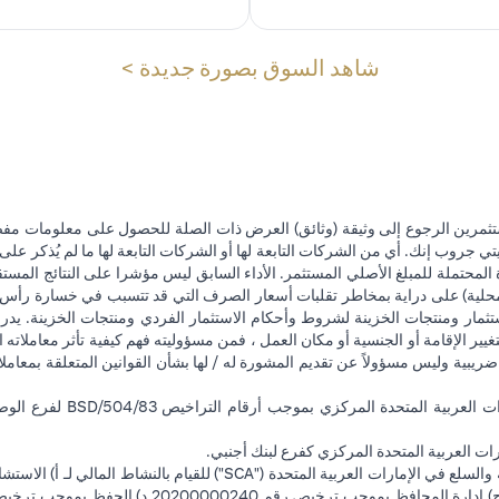
(opens in a new tab)
شاهد السوق بصورة جديدة >
تثمرين الرجوع إلى وثيقة (وثائق) العرض ذات الصلة للحصول على معلومات مفصل
 جروب إنك. أي من الشركات التابعة لها أو الشركات التابعة لها ما لم يُذكر على 
 المحتملة للمبلغ الأصلي المستثمر. الأداء السابق ليس مؤشرا على النتائج المست
حلية) على دراية بمخاطر تقلبات أسعار الصرف التي قد تتسبب في خسارة رأس المال
ثمار ومنتجات الخزينة لشروط وأحكام الاستثمار الفردي ومنتجات الخزينة. يدرك
تغيير الإقامة أو الجنسية أو مكان العمل ، فمن مسؤوليته فهم كيفية تأثر معاملاته الا
ضريبية وليس مسؤولاً عن تقديم المشورة له / لها بشأن القوانين المتعلقة بمعامل
ت العربية المتحدة المركزي كفرع لبنك أجنبي.