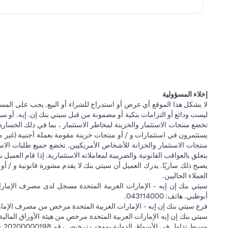
إخلاء المسؤولية
لا يشكل هذا الموقع أي عرض أو استدراج للشراء أو البيع. يجب على المس
ليست ودائع أو التزامات بنكية أو مضمونة من قبل سيتي بنك إن. إيه. أو سيتي
تخضع منتجات الاستثمار والخزينة لمخاطر الاستثمار ، بما في ذلك الخسارة
يستثمرون في استثمارات و / أو منتجات خزينة مقومة بعملة أجنبية (غير م
منتجات الاستثمار والخزانة للأشخاص الأمريكيين. تخضع جميع طلبات الاست
يتعلق بالعواقب القانونية والضريبية لمعاملاته الاستثمارية. إذا قام العميل ب
يصبح ذلك ساريًا. يدرك العميل أن سيتي بنك لا يقدم مشورة قانونية و / أو 
العملاء الحاليين.
أبوظبي. هاتف: 043114000.
فرع سيتي بنك إن إيه - الإمارات العربية المتحدة مرخص من مصرف الإمارا