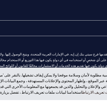
المالية التي يقدمها فرع سيتي بنك إن.إيه. في الإمارات العربية المتحدة، ويتيح الوصول إليه
لى أي شخصٍ أو استخدامه في أي دولةٍ يكون فيها هذا التوزيع أو الاستخدام مخالفًا ل
ولةٍ يكون فيها تقديم هذه الخدمات أو الاستثمارات مخالفًا للقانون أو اللوائح المح
ة مطلوبة لأمان وسلامة موقعنا ولا يمكن إيقاف تشغيلها. بالنقر على 'مو
بر الموقع ، وإظهار المحتوى والإعلانات المستهدفة ، وجمع البيانات ال
 والإعلان والتحليل والذين قد يجمعونها مع المعلومات الأخرى التي قدم
 مول الإمارات في دبي، و
تعريف الارتباط
استخدامنا لبيانات ملفات تعريف الارتباط ، تفضل بزيارة.
ت العربية المتحدة المركزي كفرع لبنك أجنبي.