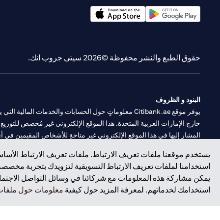
(opens in a new tab)
(opens in a new tab)
حقوق الطبع والنشر محفوظة ©2026 سيتي جروب انك.
البنود و الظروف
يوفر موقع Citibank.ae معلوماتٍ حول الحسابات والخدمات 
خارج الإمارات العربية المتحدة. هذا الموقع الإلكتروني غير مُخصص للتوزيع ع
المشار إليها في هذا الموقع الإلكتروني غير متاحةٍ للأشخاص المقيمين في أي د
يستخدم موقعنا ملفات تعريف الارتباط. ملفات تعريف الارتباط الأساسي
سيتي بنك هي علامة خدمة لشركة Citigroup Inc. أو .Citibank N.A ، مستخدمة ومسجلة في جميع أنحاء العالم.
استخدامنا لملفات تعريف الارتباط التسويقية لتزويدك بتجربة مخصصة ع
يمكن مشاركة هذه المعلومات مع شركائنا في وسائل التواصل الاجتماعي
سيتي بنك إن. إيه. الإمارات مسجل لدى مصرف الإمارات المركزي تحت أرقام التراخيص 202563 لفرع الوصل في دبي، 531989 لفرع
استخدامك لخدماتهم. لمعرفة المزيد حول كيفية
معلومات حول ملفات 
فرع سيتي بنك إن إيه - الإمارات العربية المتحدة مرخص من مصرف الإمارا
وسيط تداول في الأسواق الدولية بموجب ترخيص رقم 20200000198 ج) إدارة المحافظ بموجب ترخيص رقم 20200000240 د) الحفظ بموجب ترخيص رقم 602003.