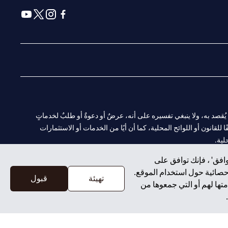
(opens in a new tab)
(opens in a new tab)
(opens in a new tab)
(opens in a new tab)
ا. ولا يُقصد به، ولا ينبغي تفسيره على أنه، عرضٌ أو دعوةٌ أو طلبٌ لخدماتٍ
لقانون أو اللوائح المحلية، كما أن أيًا من الخدمات أو الاستثمارات
لية.
افق' ، فإنك توافق على
إحصائية حول استخدام الموقع.
تهيئة
قبول
تها لهم أو التي جمعوها من
CN-1002019
لفرع أبوظبي. هاتف: 4000 311 04.
سيتي بنك إن إيه الإمارات العربية المتحدة مرخص من هيئة الأوراق المالية والسلع في الإمارات العربية المتحدة ("SCA") للقيام بالنشاط المالي لـ أ) الاستشارات المالية والتعريف والترويج بموجب ترخيص رقم 20200000097 ب)