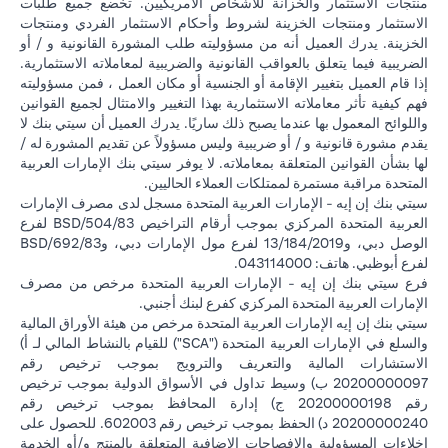
منتجات الاستثمار والخزانة للأشخاص الأمريكيين. تخضع جميع طلبات
الاستثمار ومنتجات الخزينة لشروط وأحكام الاستثمار الفردي ومنتجات
الخزينة. يدرك العميل أنه من مسؤوليته طلب المشورة القانونية و / أو
الضريبية فيما يتعلق بالعواقب القانونية والضريبية لمعاملاته الاستثمارية.
إذا قام العميل بتغيير الإقامة أو الجنسية أو مكان العمل ، فمن مسؤوليته
فهم كيفية تأثر معاملاته الاستثمارية بهذا التغيير والامتثال لجميع القوانين
واللوائح المعمول بها عندما يصبح ذلك ساريًا. يدرك العميل أن سيتي بنك لا
يقدم مشورة قانونية و / أو ضريبية وليس مسؤولاً عن تقديم المشورة له /
لها بشأن القوانين المتعلقة بمعاملاته. لا يوفر سيتي بنك الإمارات العربية
المتحدة مراقبة مستمرة لممتلكات العملاء الحاليين.
سيتي بنك إن إيه - الإمارات العربية المتحدة مسجل لدى مصرف الإمارات
العربية المتحدة المركزي بموجب أرقام التراخيص BSD/504/83 لفرع
الوصل دبي، و13/184/2019 لفرع مول الإمارات دبي، وBSD/692/83
لفرع أبوظبي. هاتف: 043114000.
فرع سيتي بنك إن إيه - الإمارات العربية المتحدة مرخص من مصرف
الإمارات العربية المتحدة المركزي كفرع لبنك أجنبي.
سيتي بنك إن إيه الإمارات العربية المتحدة مرخص من هيئة الأوراق المالية
والسلع في الإمارات العربية المتحدة ("SCA") للقيام بالنشاط المالي لـ أ)
الاستشارات المالية والتعريف والترويج بموجب ترخيص رقم
20200000097 ب) وسيط تداول في الأسواق الدولية بموجب ترخيص
رقم 20200000198 ج) إدارة المحافظ بموجب ترخيص رقم
20200000240 د) الحفظ بموجب ترخيص رقم 602003. للحصول على
إخلاءات المسؤولية والإفصاحات الإضافية المتعلقة بالمنتج و/أو الخدمة