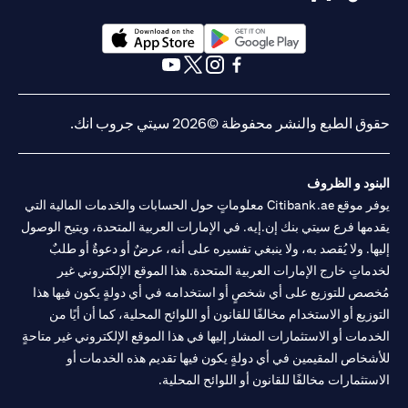
(opens in a new tab)
(opens in a new tab)
(opens in a new tab)
(opens in a new tab)
(opens in a new tab)
(opens in a new tab)
حقوق الطبع والنشر محفوظة ©2026 سيتي جروب انك.
البنود و الظروف
يوفر موقع Citibank.ae معلوماتٍ حول الحسابات والخدمات المالية التي
يقدمها فرع سيتي بنك إن.إيه. في الإمارات العربية المتحدة، ويتيح الوصول
إليها. ولا يُقصد به، ولا ينبغي تفسيره على أنه، عرضٌ أو دعوةٌ أو طلبٌ
لخدماتٍ خارج الإمارات العربية المتحدة. هذا الموقع الإلكتروني غير
مُخصص للتوزيع على أي شخصٍ أو استخدامه في أي دولةٍ يكون فيها هذا
التوزيع أو الاستخدام مخالفًا للقانون أو اللوائح المحلية، كما أن أيًا من
الخدمات أو الاستثمارات المشار إليها في هذا الموقع الإلكتروني غير متاحةٍ
للأشخاص المقيمين في أي دولةٍ يكون فيها تقديم هذه الخدمات أو
الاستثمارات مخالفًا للقانون أو اللوائح المحلية.