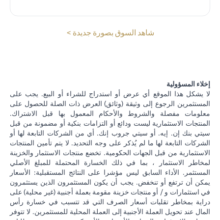
(opens in a new tab)
شاهد السوق بصورة جديدة >
إخلاء المسؤولية
لا يشكل هذا الموقع أي عرض أو استدراج للشراء أو البيع. يجب على
المستثمرين الرجوع إلى وثيقة (وثائق) العرض ذات الصلة للحصول على
معلومات مفصلة والشروط والأحكام المعمول بها قبل الاشتراك.
المنتجات الاستثمارية ليست ودائع أو التزامات بنكية أو مضمونة من قبل
سيتي بنك إن. إيه. أو سيتي جروب إنك. أي من الشركات التابعة لها أو
الشركات التابعة لها ما لم يُذكر على وجه التحديد. لا يتم تأمين المنتجات
الاستثمارية من قبل الجهات الحكومية. تخضع منتجات الاستثمار والخزينة
لمخاطر الاستثمار ، بما في ذلك الخسارة المحتملة للمبلغ الأصلي
المستثمر. الأداء السابق ليس مؤشرا على النتائج المستقبلية: الأسعار
يمكن أن ترتفع أو تنخفض. يجب أن يكون المستثمرون الذين يستثمرون
في استثمارات و / أو منتجات خزينة مقومة بعملة أجنبية (غير محلية) على
دراية بمخاطر تقلبات أسعار الصرف التي قد تتسبب في خسارة رأس
المال عند تحويل العملة الأجنبية إلى العملة المحلية للمستثمرين. لا تتوفر