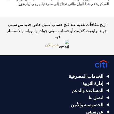
(opens in a new tab)
المذكورة في هذا البيان والتي تحتاج إلى معرفتها، يرجى زيارة
هنا
.
اربح مكافآت نقدية عند فتح حساب عميل خاص جديد من سيتي
جولد برايفيت كلاينت أو حساب سيتي جولد، وتمويله، والاستثمار
فيه.
(opens in a new tab)
قدم الآن
الخدمات المصرفية
إدارة الثروة
المساعدة والدعم
اتصل بنا
الخصوصية والأمن
عن سيتي