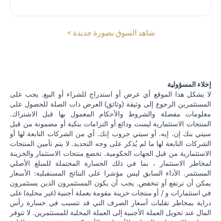
(opens in a new tab)
شاهد السوق بصورة جديدة >
إخلاء المسؤولية
لا يشكل هذا الموقع أي عرض أو استدراج للشراء أو البيع. يجب على
المستثمرين الرجوع إلى وثيقة (وثائق) العرض ذات الصلة للحصول على
معلومات مفصلة والشروط والأحكام المعمول بها قبل الاشتراك.
المنتجات الاستثمارية ليست ودائع أو التزامات بنكية أو مضمونة من قبل
سيتي بنك إن. إيه. أو سيتي جروب إنك. أي من الشركات التابعة لها أو
الشركات التابعة لها ما لم يُذكر على وجه التحديد. لا يتم تأمين المنتجات
الاستثمارية من قبل الجهات الحكومية. تخضع منتجات الاستثمار والخزينة
لمخاطر الاستثمار ، بما في ذلك الخسارة المحتملة للمبلغ الأصلي
المستثمر. الأداء السابق ليس مؤشرا على النتائج المستقبلية: الأسعار
يمكن أن ترتفع أو تنخفض. يجب أن يكون المستثمرون الذين يستثمرون
في استثمارات و / أو منتجات خزينة مقومة بعملة أجنبية (غير محلية) على
دراية بمخاطر تقلبات أسعار الصرف التي قد تتسبب في خسارة رأس
المال عند تحويل العملة الأجنبية إلى العملة المحلية للمستثمرين. لا تتوفر