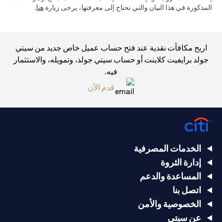
(opens in a new tab)
المذكورة في هذا البيان والتي تحتاج إلى معرفتها، يرجى زيارة
هنا
.
اربح مكافآت نقدية عند فتح حساب عميل خاص جديد من سيتي
جولد برايفيت كلاينت أو حساب سيتي جولد، وتمويله، والاستثمار
فيه.
(opens in a new tab)
قدم الآن
الخدمات المصرفية
إدارة الثروة
المساعدة والدعم
اتصل بنا
الخصوصية والأمن
عن سيتي