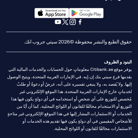
(opens in a new tab)
(opens in a new tab)
(opens in a new tab)
(opens in a new tab)
(opens in a new tab)
(opens in a new tab)
حقوق الطبع والنشر محفوظة ©2026 سيتي جروب انك.
البنود و الظروف
يوفر موقع Citibank.ae معلوماتٍ حول الحسابات والخدمات المالية التي
يقدمها فرع سيتي بنك إن.إيه. في الإمارات العربية المتحدة، ويتيح الوصول
إليها. ولا يُقصد به، ولا ينبغي تفسيره على أنه، عرضٌ أو دعوةٌ أو طلبٌ
لخدماتٍ خارج الإمارات العربية المتحدة. هذا الموقع الإلكتروني غير
مُخصص للتوزيع على أي شخصٍ أو استخدامه في أي دولةٍ يكون فيها هذا
التوزيع أو الاستخدام مخالفًا للقانون أو اللوائح المحلية، كما أن أيًا من
الخدمات أو الاستثمارات المشار إليها في هذا الموقع الإلكتروني غير متاحةٍ
للأشخاص المقيمين في أي دولةٍ يكون فيها تقديم هذه الخدمات أو
الاستثمارات مخالفًا للقانون أو اللوائح المحلية.