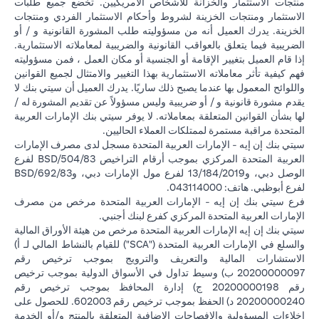
منتجات الاستثمار والخزانة للأشخاص الأمريكيين. تخضع جميع طلبات
الاستثمار ومنتجات الخزينة لشروط وأحكام الاستثمار الفردي ومنتجات
الخزينة. يدرك العميل أنه من مسؤوليته طلب المشورة القانونية و / أو
الضريبية فيما يتعلق بالعواقب القانونية والضريبية لمعاملاته الاستثمارية.
إذا قام العميل بتغيير الإقامة أو الجنسية أو مكان العمل ، فمن مسؤوليته
فهم كيفية تأثر معاملاته الاستثمارية بهذا التغيير والامتثال لجميع القوانين
واللوائح المعمول بها عندما يصبح ذلك ساريًا. يدرك العميل أن سيتي بنك لا
يقدم مشورة قانونية و / أو ضريبية وليس مسؤولاً عن تقديم المشورة له /
لها بشأن القوانين المتعلقة بمعاملاته. لا يوفر سيتي بنك الإمارات العربية
المتحدة مراقبة مستمرة لممتلكات العملاء الحاليين.
سيتي بنك إن إيه - الإمارات العربية المتحدة مسجل لدى مصرف الإمارات
العربية المتحدة المركزي بموجب أرقام التراخيص BSD/504/83 لفرع
الوصل دبي، و13/184/2019 لفرع مول الإمارات دبي، وBSD/692/83
لفرع أبوظبي. هاتف: 043114000.
فرع سيتي بنك إن إيه - الإمارات العربية المتحدة مرخص من مصرف
الإمارات العربية المتحدة المركزي كفرع لبنك أجنبي.
سيتي بنك إن إيه الإمارات العربية المتحدة مرخص من هيئة الأوراق المالية
والسلع في الإمارات العربية المتحدة ("SCA") للقيام بالنشاط المالي لـ أ)
الاستشارات المالية والتعريف والترويج بموجب ترخيص رقم
20200000097 ب) وسيط تداول في الأسواق الدولية بموجب ترخيص
رقم 20200000198 ج) إدارة المحافظ بموجب ترخيص رقم
20200000240 د) الحفظ بموجب ترخيص رقم 602003. للحصول على
إخلاءات المسؤولية والإفصاحات الإضافية المتعلقة بالمنتج و/أو الخدمة