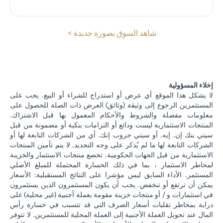
(opens in a new tab)
شاهد السوق بصورة جديدة >
إخلاء المسؤولية
لا يشكل هذا الموقع أي عرض أو استدراج للشراء أو البيع. يجب على
المستثمرين الرجوع إلى وثيقة (وثائق) العرض ذات الصلة للحصول على
معلومات مفصلة والشروط والأحكام المعمول بها قبل الاشتراك.
المنتجات الاستثمارية ليست ودائع أو التزامات بنكية أو مضمونة من قبل
سيتي بنك إن. إيه. أو سيتي جروب إنك. أي من الشركات التابعة لها أو
الشركات التابعة لها ما لم يُذكر على وجه التحديد. لا يتم تأمين المنتجات
الاستثمارية من قبل الجهات الحكومية. تخضع منتجات الاستثمار والخزينة
لمخاطر الاستثمار ، بما في ذلك الخسارة المحتملة للمبلغ الأصلي
المستثمر. الأداء السابق ليس مؤشرا على النتائج المستقبلية: الأسعار
يمكن أن ترتفع أو تنخفض. يجب أن يكون المستثمرون الذين يستثمرون
في استثمارات و / أو منتجات خزينة مقومة بعملة أجنبية (غير محلية) على
دراية بمخاطر تقلبات أسعار الصرف التي قد تتسبب في خسارة رأس
المال عند تحويل العملة الأجنبية إلى العملة المحلية للمستثمرين. لا تتوفر