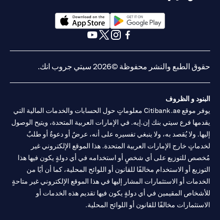
(opens in a new tab)
(opens in a new tab)
(opens in a new tab)
(opens in a new tab)
(opens in a new tab)
(opens in a new tab)
حقوق الطبع والنشر محفوظة ©2026 سيتي جروب انك.
البنود و الظروف
يوفر موقع Citibank.ae معلوماتٍ حول الحسابات والخدمات المالية التي
يقدمها فرع سيتي بنك إن.إيه. في الإمارات العربية المتحدة، ويتيح الوصول
إليها. ولا يُقصد به، ولا ينبغي تفسيره على أنه، عرضٌ أو دعوةٌ أو طلبٌ
لخدماتٍ خارج الإمارات العربية المتحدة. هذا الموقع الإلكتروني غير
مُخصص للتوزيع على أي شخصٍ أو استخدامه في أي دولةٍ يكون فيها هذا
التوزيع أو الاستخدام مخالفًا للقانون أو اللوائح المحلية، كما أن أيًا من
الخدمات أو الاستثمارات المشار إليها في هذا الموقع الإلكتروني غير متاحةٍ
للأشخاص المقيمين في أي دولةٍ يكون فيها تقديم هذه الخدمات أو
الاستثمارات مخالفًا للقانون أو اللوائح المحلية.