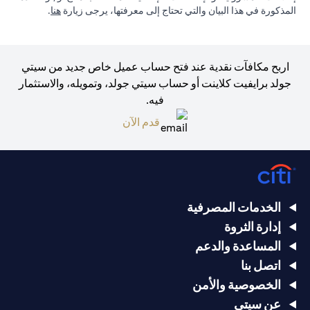
(opens in a new tab)
المذكورة في هذا البيان والتي تحتاج إلى معرفتها، يرجى زيارة
هنا
.
اربح مكافآت نقدية عند فتح حساب عميل خاص جديد من سيتي
جولد برايفيت كلاينت أو حساب سيتي جولد، وتمويله، والاستثمار
فيه.
(opens in a new tab)
قدم الآن
الخدمات المصرفية
إدارة الثروة
المساعدة والدعم
اتصل بنا
الخصوصية والأمن
عن سيتي