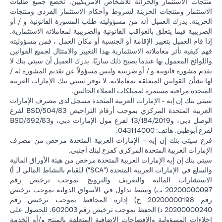
منتجات الاستثمار والخزانة للأشخاص الأمريكيين. تخضع جميع طلبات
الاستثمار ومنتجات الخزينة لشروط وأحكام الاستثمار الفردي ومنتجات
الخزينة. يدرك العميل أنه من مسؤوليته طلب المشورة القانونية و / أو
الضريبية فيما يتعلق بالعواقب القانونية والضريبية لمعاملاته الاستثمارية.
إذا قام العميل بتغيير الإقامة أو الجنسية أو مكان العمل ، فمن مسؤوليته
فهم كيفية تأثر معاملاته الاستثمارية بهذا التغيير والامتثال لجميع القوانين
واللوائح المعمول بها عندما يصبح ذلك ساريًا. يدرك العميل أن سيتي بنك لا
يقدم مشورة قانونية و / أو ضريبية وليس مسؤولاً عن تقديم المشورة له /
لها بشأن القوانين المتعلقة بمعاملاته. لا يوفر سيتي بنك الإمارات العربية
المتحدة مراقبة مستمرة لممتلكات العملاء الحاليين.
سيتي بنك إن إيه - الإمارات العربية المتحدة مسجل لدى مصرف الإمارات
العربية المتحدة المركزي بموجب أرقام التراخيص BSD/504/83 لفرع
الوصل دبي، و13/184/2019 لفرع مول الإمارات دبي، وBSD/692/83
لفرع أبوظبي. هاتف: 043114000.
فرع سيتي بنك إن إيه - الإمارات العربية المتحدة مرخص من مصرف
الإمارات العربية المتحدة المركزي كفرع لبنك أجنبي.
سيتي بنك إن إيه الإمارات العربية المتحدة مرخص من هيئة الأوراق المالية
والسلع في الإمارات العربية المتحدة ("SCA") للقيام بالنشاط المالي لـ أ)
الاستشارات المالية والتعريف والترويج بموجب ترخيص رقم
20200000097 ب) وسيط تداول في الأسواق الدولية بموجب ترخيص
رقم 20200000198 ج) إدارة المحافظ بموجب ترخيص رقم
20200000240 د) الحفظ بموجب ترخيص رقم 602003. للحصول على
إخلاءات المسؤولية والإفصاحات الإضافية المتعلقة بالمنتج و/أو الخدمة