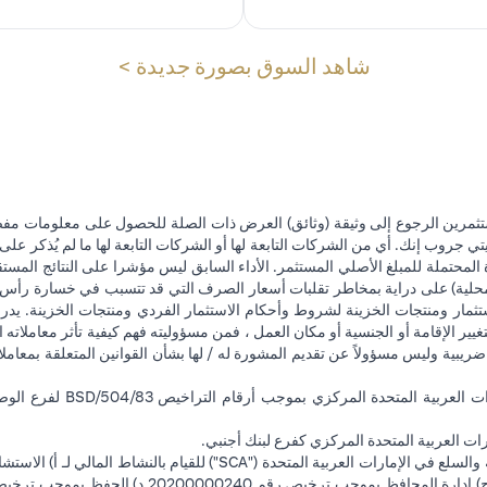
(opens in a new tab)
شاهد السوق بصورة جديدة >
تثمرين الرجوع إلى وثيقة (وثائق) العرض ذات الصلة للحصول على معلومات مفصل
 جروب إنك. أي من الشركات التابعة لها أو الشركات التابعة لها ما لم يُذكر على 
 المحتملة للمبلغ الأصلي المستثمر. الأداء السابق ليس مؤشرا على النتائج المست
حلية) على دراية بمخاطر تقلبات أسعار الصرف التي قد تتسبب في خسارة رأس المال
ثمار ومنتجات الخزينة لشروط وأحكام الاستثمار الفردي ومنتجات الخزينة. يدرك
تغيير الإقامة أو الجنسية أو مكان العمل ، فمن مسؤوليته فهم كيفية تأثر معاملاته الا
ضريبية وليس مسؤولاً عن تقديم المشورة له / لها بشأن القوانين المتعلقة بمعامل
ت العربية المتحدة المركزي كفرع لبنك أجنبي.