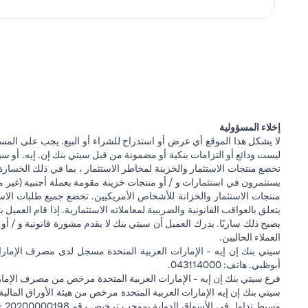
إخلاء المسؤولية
لا يشكل هذا الموقع أي عرض أو استدراج للشراء أو البيع. يجب على المس
ليست ودائع أو التزامات بنكية أو مضمونة من قبل سيتي بنك إن. إيه. أو سيتي
تخضع منتجات الاستثمار والخزينة لمخاطر الاستثمار ، بما في ذلك الخسارة
يستثمرون في استثمارات و / أو منتجات خزينة مقومة بعملة أجنبية (غير م
منتجات الاستثمار والخزانة للأشخاص الأمريكيين. تخضع جميع طلبات الاست
يتعلق بالعواقب القانونية والضريبية لمعاملاته الاستثمارية. إذا قام العميل ب
يصبح ذلك ساريًا. يدرك العميل أن سيتي بنك لا يقدم مشورة قانونية و / أو 
العملاء الحاليين.
أبوظبي. هاتف: 043114000.
فرع سيتي بنك إن إيه - الإمارات العربية المتحدة مرخص من مصرف الإمارا