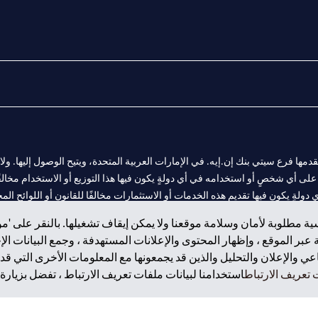
المالية التي يقدمها فرع سيتي بنك إن.إيه. في الإمارات العربية المتحدة، ويتيح الوصول إليه
لى أي شخصٍ أو استخدامه في أي دولةٍ يكون فيها هذا التوزيع أو الاستخدام مخالفًا ل
ولةٍ يكون فيها تقديم هذه الخدمات أو الاستثمارات مخالفًا للقانون أو اللوائح المح
ة مطلوبة لأمان وسلامة موقعنا ولا يمكن إيقاف تشغيلها. بالنقر على 'مو
بر الموقع ، وإظهار المحتوى والإعلانات المستهدفة ، وجمع البيانات ال
 والإعلان والتحليل والذين قد يجمعونها مع المعلومات الأخرى التي قدم
 مول الإمارات في دبي، و
تعريف الارتباط
استخدامنا لبيانات ملفات تعريف الارتباط ، تفضل بزيارة.
ت العربية المتحدة المركزي كفرع لبنك أجنبي.