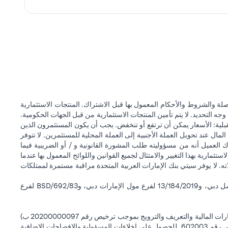
ة والشروط والأحكام المعمول بها قبل الاشتراك. المنتجات الاستثمارية
وجه التحديد. لا يتم تأمين المنتجات الاستثمارية من قبل الجهات الحكومية.
قبلية: الأسعار يمكن أن ترتفع أو تنخفض. يجب أن يكون المستثمرون الذين
 عند تحويل العملة الأجنبية إلى العملة المحلية للمستثمرين. لا تتوفر
 العميل أنه من مسؤوليته طلب المشورة القانونية و / أو الضريبية فيما
ستثمارية بهذا التغيير والامتثال لجميع القوانين واللوائح المعمول بها عندما
اته. لا يوفر سيتي بنك الإمارات العربية المتحدة مراقبة مستمرة لممتلكات
سيتي بنك إن إيه - الإمارات العربية المتحدة مسجل لدى مصرف الإمارات العربية المتحدة المركزي بموجب أرقام التراخيص BSD/504/83 لفرع الوصل دبي، و13/184/2019 لفرع مول الإمارات دبي، وBSD/692/83 لفرع
سيتي بنك إن إيه الإمارات العربية المتحدة مرخص من هيئة الأوراق المالية والسلع في الإمارات العربية المتحدة ("SCA") للقيام بالنشاط المالي لـ أ) الاستشارات المالية والتعريف والترويج بموجب ترخيص رقم 20200000097 ب)
وسيط تداول في الأسواق الدولية بموجب ترخيص رقم 20200000198 ج) إدارة المحافظ بموجب ترخيص رقم 20200000240 د) الحفظ بموجب ترخيص رقم 602003. للحصول على إخلاءات المسؤولية والإفصاحات الإضافية