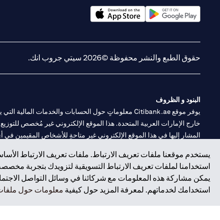
(opens in a new tab)
(opens in a new tab)
حقوق الطبع والنشر محفوظة ©2026 سيتي جروب انك.
البنود و الظروف
يوفر موقع Citibank.ae معلوماتٍ حول الحسابات والخدمات 
خارج الإمارات العربية المتحدة. هذا الموقع الإلكتروني غير مُخصص للتوزيع ع
المشار إليها في هذا الموقع الإلكتروني غير متاحةٍ للأشخاص المقيمين في أي د
يستخدم موقعنا ملفات تعريف الارتباط. ملفات تعريف الارتباط الأساسي
سيتي بنك هي علامة خدمة لشركة Citigroup Inc. أو .Citibank N.A ، مستخدمة ومسجلة في جميع أنحاء العالم.
استخدامنا لملفات تعريف الارتباط التسويقية لتزويدك بتجربة مخصصة ع
يمكن مشاركة هذه المعلومات مع شركائنا في وسائل التواصل الاجتماعي
سيتي بنك إن. إيه. الإمارات مسجل لدى مصرف الإمارات المركزي تحت أرقام التراخيص 202563 لفرع الوصل في دبي، 531989 لفرع
استخدامك لخدماتهم. لمعرفة المزيد حول كيفية
معلومات حول ملفات 
فرع سيتي بنك إن إيه - الإمارات العربية المتحدة مرخص من مصرف الإمارا
وسيط تداول في الأسواق الدولية بموجب ترخيص رقم 20200000198 ج) إدارة المحافظ بموجب ترخيص رقم 20200000240 د) الحفظ بموجب ترخيص رقم 602003.