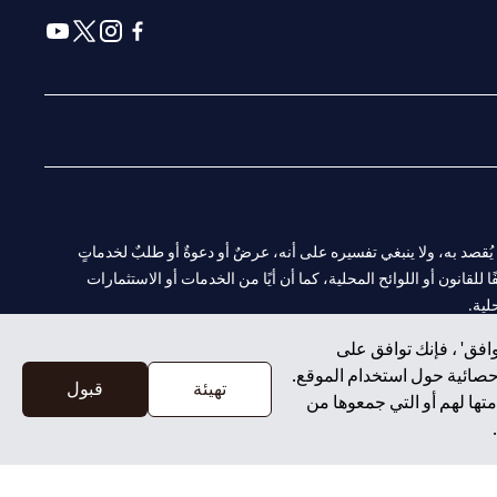
(opens in a new tab)
(opens in a new tab)
(opens in a new tab)
(opens in a new tab)
ا. ولا يُقصد به، ولا ينبغي تفسيره على أنه، عرضٌ أو دعوةٌ أو طلبٌ لخدماتٍ
لقانون أو اللوائح المحلية، كما أن أيًا من الخدمات أو الاستثمارات
لية.
افق' ، فإنك توافق على
إحصائية حول استخدام الموقع.
تهيئة
قبول
تها لهم أو التي جمعوها من
CN-1002019
لفرع أبوظبي. هاتف: 4000 311 04.
سيتي بنك إن إيه الإمارات العربية المتحدة مرخص من هيئة الأوراق المالية والسلع في الإمارات العربية المتحدة ("SCA") للقيام بالنشاط المالي لـ أ) الاستشارات المالية والتعريف والترويج بموجب ترخيص رقم 20200000097 ب)