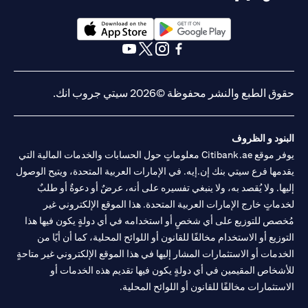
(opens in a new tab)
(opens in a new tab)
(opens in a new tab)
(opens in a new tab)
(opens in a new tab)
(opens in a new tab)
حقوق الطبع والنشر محفوظة ©2026 سيتي جروب انك.
البنود و الظروف
يوفر موقع Citibank.ae معلوماتٍ حول الحسابات والخدمات المالية التي
يقدمها فرع سيتي بنك إن.إيه. في الإمارات العربية المتحدة، ويتيح الوصول
إليها. ولا يُقصد به، ولا ينبغي تفسيره على أنه، عرضٌ أو دعوةٌ أو طلبٌ
لخدماتٍ خارج الإمارات العربية المتحدة. هذا الموقع الإلكتروني غير
مُخصص للتوزيع على أي شخصٍ أو استخدامه في أي دولةٍ يكون فيها هذا
التوزيع أو الاستخدام مخالفًا للقانون أو اللوائح المحلية، كما أن أيًا من
الخدمات أو الاستثمارات المشار إليها في هذا الموقع الإلكتروني غير متاحةٍ
للأشخاص المقيمين في أي دولةٍ يكون فيها تقديم هذه الخدمات أو
الاستثمارات مخالفًا للقانون أو اللوائح المحلية.