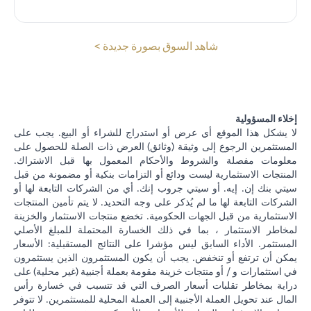
(opens in a new tab)
شاهد السوق بصورة جديدة >
إخلاء المسؤولية
لا يشكل هذا الموقع أي عرض أو استدراج للشراء أو البيع. يجب على
المستثمرين الرجوع إلى وثيقة (وثائق) العرض ذات الصلة للحصول على
معلومات مفصلة والشروط والأحكام المعمول بها قبل الاشتراك.
المنتجات الاستثمارية ليست ودائع أو التزامات بنكية أو مضمونة من قبل
سيتي بنك إن. إيه. أو سيتي جروب إنك. أي من الشركات التابعة لها أو
الشركات التابعة لها ما لم يُذكر على وجه التحديد. لا يتم تأمين المنتجات
الاستثمارية من قبل الجهات الحكومية. تخضع منتجات الاستثمار والخزينة
لمخاطر الاستثمار ، بما في ذلك الخسارة المحتملة للمبلغ الأصلي
المستثمر. الأداء السابق ليس مؤشرا على النتائج المستقبلية: الأسعار
يمكن أن ترتفع أو تنخفض. يجب أن يكون المستثمرون الذين يستثمرون
في استثمارات و / أو منتجات خزينة مقومة بعملة أجنبية (غير محلية) على
دراية بمخاطر تقلبات أسعار الصرف التي قد تتسبب في خسارة رأس
المال عند تحويل العملة الأجنبية إلى العملة المحلية للمستثمرين. لا تتوفر