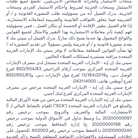
منتجات الاستثمار والخزانة للأشخاص الأمريكيين. تخضع جميع طلبات
الاستثمار ومنتجات الخزينة لشروط وأحكام الاستثمار الفردي ومنتجات
الخزينة. يدرك العميل أنه من مسؤوليته طلب المشورة القانونية و / أو
الضريبية فيما يتعلق بالعواقب القانونية والضريبية لمعاملاته الاستثمارية.
إذا قام العميل بتغيير الإقامة أو الجنسية أو مكان العمل ، فمن مسؤوليته
فهم كيفية تأثر معاملاته الاستثمارية بهذا التغيير والامتثال لجميع القوانين
واللوائح المعمول بها عندما يصبح ذلك ساريًا. يدرك العميل أن سيتي بنك لا
يقدم مشورة قانونية و / أو ضريبية وليس مسؤولاً عن تقديم المشورة له /
لها بشأن القوانين المتعلقة بمعاملاته. لا يوفر سيتي بنك الإمارات العربية
المتحدة مراقبة مستمرة لممتلكات العملاء الحاليين.
سيتي بنك إن إيه - الإمارات العربية المتحدة مسجل لدى مصرف الإمارات
العربية المتحدة المركزي بموجب أرقام التراخيص BSD/504/83 لفرع
الوصل دبي، و13/184/2019 لفرع مول الإمارات دبي، وBSD/692/83
لفرع أبوظبي. هاتف: 043114000.
فرع سيتي بنك إن إيه - الإمارات العربية المتحدة مرخص من مصرف
الإمارات العربية المتحدة المركزي كفرع لبنك أجنبي.
سيتي بنك إن إيه الإمارات العربية المتحدة مرخص من هيئة الأوراق المالية
والسلع في الإمارات العربية المتحدة ("SCA") للقيام بالنشاط المالي لـ أ)
الاستشارات المالية والتعريف والترويج بموجب ترخيص رقم
20200000097 ب) وسيط تداول في الأسواق الدولية بموجب ترخيص
رقم 20200000198 ج) إدارة المحافظ بموجب ترخيص رقم
20200000240 د) الحفظ بموجب ترخيص رقم 602003. للحصول على
إخلاءات المسؤولية والإفصاحات الإضافية المتعلقة بالمنتج و/أو الخدمة