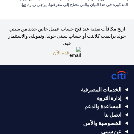
(opens in a new tab)
المذكورة في هذا البيان والتي تحتاج إلى معرفتها، يرجى زيارة
هنا
.
اربح مكافآت نقدية عند فتح حساب عميل خاص جديد من سيتي
جولد برايفيت كلاينت أو حساب سيتي جولد، وتمويله، والاستثمار
فيه.
(opens in a new tab)
قدم الآن
الخدمات المصرفية
إدارة الثروة
المساعدة والدعم
اتصل بنا
الخصوصية والأمن
عن سيتي