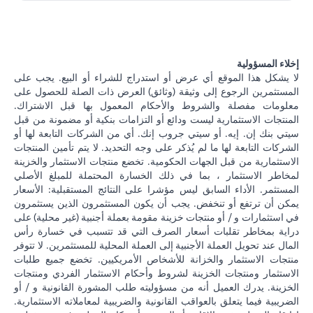
إخلاء المسؤولية
لا يشكل هذا الموقع أي عرض أو استدراج للشراء أو البيع. يجب على
المستثمرين الرجوع إلى وثيقة (وثائق) العرض ذات الصلة للحصول على
معلومات مفصلة والشروط والأحكام المعمول بها قبل الاشتراك.
المنتجات الاستثمارية ليست ودائع أو التزامات بنكية أو مضمونة من قبل
سيتي بنك إن. إيه. أو سيتي جروب إنك. أي من الشركات التابعة لها أو
الشركات التابعة لها ما لم يُذكر على وجه التحديد. لا يتم تأمين المنتجات
الاستثمارية من قبل الجهات الحكومية. تخضع منتجات الاستثمار والخزينة
لمخاطر الاستثمار ، بما في ذلك الخسارة المحتملة للمبلغ الأصلي
المستثمر. الأداء السابق ليس مؤشرا على النتائج المستقبلية: الأسعار
يمكن أن ترتفع أو تنخفض. يجب أن يكون المستثمرون الذين يستثمرون
في استثمارات و / أو منتجات خزينة مقومة بعملة أجنبية (غير محلية) على
دراية بمخاطر تقلبات أسعار الصرف التي قد تتسبب في خسارة رأس
المال عند تحويل العملة الأجنبية إلى العملة المحلية للمستثمرين. لا تتوفر
منتجات الاستثمار والخزانة للأشخاص الأمريكيين. تخضع جميع طلبات
الاستثمار ومنتجات الخزينة لشروط وأحكام الاستثمار الفردي ومنتجات
الخزينة. يدرك العميل أنه من مسؤوليته طلب المشورة القانونية و / أو
الضريبية فيما يتعلق بالعواقب القانونية والضريبية لمعاملاته الاستثمارية.