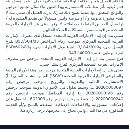
إذا قام العميل بتغيير الإقامة أو الجنسية أو مكان العمل ، فمن مسؤوليته
فهم كيفية تأثر معاملاته الاستثمارية بهذا التغيير والامتثال لجميع القوانين
واللوائح المعمول بها عندما يصبح ذلك ساريًا. يدرك العميل أن سيتي بنك لا
يقدم مشورة قانونية و / أو ضريبية وليس مسؤولاً عن تقديم المشورة له /
لها بشأن القوانين المتعلقة بمعاملاته. لا يوفر سيتي بنك الإمارات العربية
المتحدة مراقبة مستمرة لممتلكات العملاء الحاليين.
سيتي بنك إن إيه - الإمارات العربية المتحدة مسجل لدى مصرف الإمارات
العربية المتحدة المركزي بموجب أرقام التراخيص BSD/504/83 لفرع
الوصل دبي، و13/184/2019 لفرع مول الإمارات دبي، وBSD/692/83
لفرع أبوظبي. هاتف: 043114000.
فرع سيتي بنك إن إيه - الإمارات العربية المتحدة مرخص من مصرف
الإمارات العربية المتحدة المركزي كفرع لبنك أجنبي.
سيتي بنك إن إيه الإمارات العربية المتحدة مرخص من هيئة الأوراق المالية
والسلع في الإمارات العربية المتحدة ("SCA") للقيام بالنشاط المالي لـ أ)
الاستشارات المالية والتعريف والترويج بموجب ترخيص رقم
20200000097 ب) وسيط تداول في الأسواق الدولية بموجب ترخيص
رقم 20200000198 ج) إدارة المحافظ بموجب ترخيص رقم
20200000240 د) الحفظ بموجب ترخيص رقم 602003. للحصول على
إخلاءات المسؤولية والإفصاحات الإضافية المتعلقة بالمنتج و/أو الخدمة
in a new tab
المذكورة في هذا البيان والتي تحتاج إلى معرفتها، يرجى زيارة
هنا
.