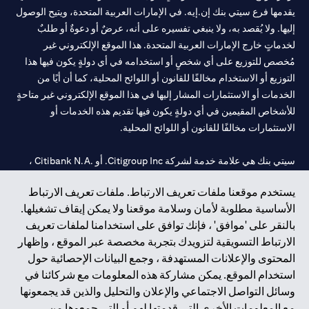
يقدمها فرع سيتي بنك إن.إيه. في الإمارات العربية المتحدة، ويتيح الوصول
إليها. ولا يُقصد به، ولا ينبغي تفسيره على أنه، عرضٌ أو دعوةٌ أو طلبٌ
لخدماتٍ خارج الإمارات العربية المتحدة. هذا الموقع الإلكتروني غير
مُخصص للتوزيع على أي شخصٍ أو استخدامه في أي دولةٍ يكون فيها هذا
التوزيع أو الاستخدام مخالفًا للقانون أو اللوائح المحلية، كما أن أيًا من
الخدمات أو الاستثمارات المشار إليها في هذا الموقع الإلكتروني غير متاحةٍ
للأشخاص المقيمين في أي دولةٍ يكون فيها تقديم هذه الخدمات أو
الاستثمارات مخالفًا للقانون أو اللوائح المحلية.
سيتي بنك هي علامة خدمة لشركة Citigroup Inc. أو .Citibank N.A ،
مستخدمة ومسجلة في جميع أنحاء العالم.
يستخدم موقعنا ملفات تعريف الارتباط. ملفات تعريف الارتباط
الأساسية مطلوبة لأمان وسلامة موقعنا ولا يمكن إيقاف تشغيلها.
سيتي بنك إن. إيه. الإمارات مسجل لدى مصرف الإمارات المركزي تحت
بالنقر على 'موافق' ، فإنك توافق على استخدامنا لملفات تعريف
أرقام التراخيص 202563 لفرع الوصل في دبي، 531989 لفرع مول
الارتباط التسويقية لتزويدك بتجربة مخصصة عبر الموقع ، وإظهار
الإمارات في دبي، و CN-1002019 لفرع أبوظبي. هاتف: 4000 311 04.
المحتوى والإعلانات المستهدفة ، وجمع البيانات الإحصائية حول
فرع سيتي بنك إن إيه - الإمارات العربية المتحدة مرخص من مصرف
استخدام الموقع. يمكن مشاركة هذه المعلومات مع شركائنا في
الإمارات العربية المتحدة المركزي كفرع لبنك أجنبي.
وسائل التواصل الاجتماعي والإعلان والتحليل والذين قد يجمعونها
سيتي بنك إن إيه الإمارات العربية المتحدة مرخص من هيئة الأوراق المالية
مع المعلومات الأخرى التي قدمتها لهم أو التي جمعوها من