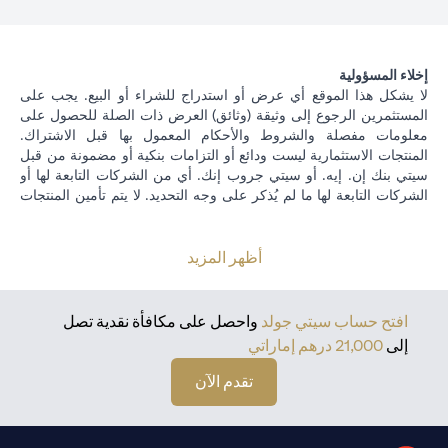
إخلاء المسؤولية
لا يشكل هذا الموقع أي عرض أو استدراج للشراء أو البيع. يجب على
المستثمرين الرجوع إلى وثيقة (وثائق) العرض ذات الصلة للحصول على
معلومات مفصلة والشروط والأحكام المعمول بها قبل الاشتراك.
المنتجات الاستثمارية ليست ودائع أو التزامات بنكية أو مضمونة من قبل
سيتي بنك إن. إيه. أو سيتي جروب إنك. أي من الشركات التابعة لها أو
الشركات التابعة لها ما لم يُذكر على وجه التحديد. لا يتم تأمين المنتجات
الاستثمارية من قبل الجهات الحكومية. تخضع منتجات الاستثمار والخزينة
لمخاطر الاستثمار ، بما في ذلك الخسارة المحتملة للمبلغ الأصلي
المستثمر. الأداء السابق ليس مؤشرا على النتائج المستقبلية: الأسعار
أظهر المزيد
يمكن أن ترتفع أو تنخفض. يجب أن يكون المستثمرون الذين يستثمرون
في استثمارات و / أو منتجات خزينة مقومة بعملة أجنبية (غير محلية) على
دراية بمخاطر تقلبات أسعار الصرف التي قد تتسبب في خسارة رأس
افتح حساب سيتي جولد
واحصل على مكافأة نقدية تصل
المال عند تحويل العملة الأجنبية إلى العملة المحلية للمستثمرين. لا تتوفر
إلى
21,000 درهم إماراتي
منتجات الاستثمار والخزانة للأشخاص الأمريكيين. تخضع جميع طلبات
الاستثمار ومنتجات الخزينة لشروط وأحكام الاستثمار الفردي ومنتجات
تقدم الآن
الخزينة. يدرك العميل أنه من مسؤوليته طلب المشورة القانونية و / أو
الضريبية فيما يتعلق بالعواقب القانونية والضريبية لمعاملاته الاستثمارية.
إذا قام العميل بتغيير الإقامة أو الجنسية أو مكان العمل ، فمن مسؤوليته