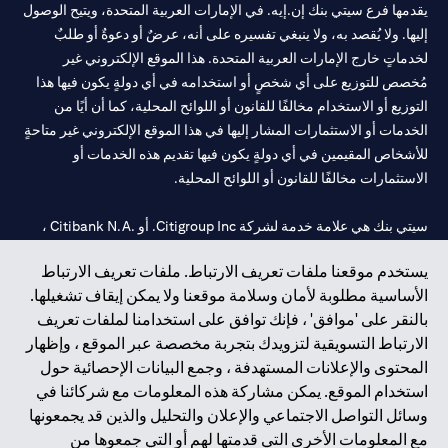
يقدمها فرع سيتي بنك إن.إيه. في الإمارات العربية المتحدة، ويتيح الوصول
إليها. ولا يُقصد به، ولا ينبغي تفسيره على أنه، عرضٌ أو دعوةٌ أو طلبٌ
لخدماتٍ خارج الإمارات العربية المتحدة. هذا الموقع الإلكتروني غير
مُخصص للتوزيع على أي شخصٍ أو استخدامه في أي دولةٍ يكون فيها هذا
التوزيع أو الاستخدام مخالفًا للقانون أو اللوائح المحلية، كما أن أيًا من
الخدمات أو الاستثمارات المشار إليها في هذا الموقع الإلكتروني غير متاحةٍ
للأشخاص المقيمين في أي دولةٍ يكون فيها تقديم هذه الخدمات أو
الاستثمارات مخالفًا للقانون أو اللوائح المحلية.
سيتي بنك هي علامة خدمة لشركة Citigroup Inc. أو .Citibank N.A ،
مستخدمة ومسجلة في جميع أنحاء العالم.
يستخدم موقعنا ملفات تعريف الارتباط. ملفات تعريف الارتباط
الأساسية مطلوبة لأمان وسلامة موقعنا ولا يمكن إيقاف تشغيلها.
سيتي بنك إن. إيه. الإمارات مسجل لدى مصرف الإمارات المركزي تحت
بالنقر على 'موافق' ، فإنك توافق على استخدامنا لملفات تعريف
أرقام التراخيص 202563 لفرع الوصل في دبي، 531989 لفرع مول
الارتباط التسويقية لتزويدك بتجربة مخصصة عبر الموقع ، وإظهار
الإمارات في دبي، و CN-1002019 لفرع أبوظبي. هاتف: 4000 311 04.
المحتوى والإعلانات المستهدفة ، وجمع البيانات الإحصائية حول
فرع سيتي بنك إن إيه - الإمارات العربية المتحدة مرخص من مصرف
استخدام الموقع. يمكن مشاركة هذه المعلومات مع شركائنا في
الإمارات العربية المتحدة المركزي كفرع لبنك أجنبي.
وسائل التواصل الاجتماعي والإعلان والتحليل والذين قد يجمعونها
سيتي بنك إن إيه الإمارات العربية المتحدة مرخص من هيئة الأوراق المالية
مع المعلومات الأخرى التي قدمتها لهم أو التي جمعوها من
والسلع في الإمارات العربية المتحدة ("SCA") للقيام بالنشاط المالي لـ أ)