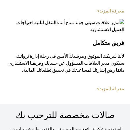
opens in a new tab
معرفة المزيد>
فريق متكامل
لأننا شريكك الموثوق ومرشدك الأمين في رحلة إدارة ثرواتك،
سيكون مدير العلاقات المسؤول عن حسابك وفريقنا الاستشاري
دائمًا رهن إشارتك لمساعدتك في تحقيق تطلعاتك المالية.
opens in a new tab
معرفة المزيد>
صالات مخصصة للترحيب بك
استمتع بتشكيلة رائعة من الموسيقى والفنون والمشروبات في