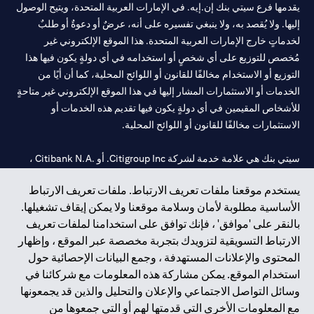
يقدمها فرع سيتي بنك إن.إيه. في الإمارات العربية المتحدة، ويتيح الوصول
إليها. ولا يُقصد به، ولا ينبغي تفسيره على أنه، عرضٌ أو دعوةٌ أو طلبٌ
لخدماتٍ خارج الإمارات العربية المتحدة. هذا الموقع الإلكتروني غير
مُخصص للتوزيع على أي شخصٍ أو استخدامه في أي دولةٍ يكون فيها هذا
التوزيع أو الاستخدام مخالفًا للقانون أو اللوائح المحلية، كما أن أيًا من
الخدمات أو الاستثمارات المشار إليها في هذا الموقع الإلكتروني غير متاحةٍ
للأشخاص المقيمين في أي دولةٍ يكون فيها تقديم هذه الخدمات أو
الاستثمارات مخالفًا للقانون أو اللوائح المحلية.
سيتي بنك هي علامة خدمة لشركة Citigroup Inc. أو .Citibank N.A ،
مستخدمة ومسجلة في جميع أنحاء العالم.
يستخدم موقعنا ملفات تعريف الارتباط. ملفات تعريف الارتباط
الأساسية مطلوبة لأمان وسلامة موقعنا ولا يمكن إيقاف تشغيلها.
سيتي بنك إن. إيه. الإمارات مسجل لدى مصرف الإمارات المركزي تحت
بالنقر على 'موافق' ، فإنك توافق على استخدامنا لملفات تعريف
أرقام التراخيص 202563 لفرع الوصل في دبي، 531989 لفرع مول
الارتباط التسويقية لتزويدك بتجربة مخصصة عبر الموقع ، وإظهار
الإمارات في دبي، و
CN-1002019
لفرع أبوظبي. هاتف: 4000 311 04.
المحتوى والإعلانات المستهدفة ، وجمع البيانات الإحصائية حول
فرع سيتي بنك إن إيه - الإمارات العربية المتحدة مرخص من مصرف
استخدام الموقع. يمكن مشاركة هذه المعلومات مع شركائنا في
الإمارات العربية المتحدة المركزي كفرع لبنك أجنبي.
وسائل التواصل الاجتماعي والإعلان والتحليل والذين قد يجمعونها
سيتي بنك إن إيه الإمارات العربية المتحدة مرخص من هيئة الأوراق المالية
مع المعلومات الأخرى التي قدمتها لهم أو التي جمعوها من
والسلع في الإمارات العربية المتحدة ("SCA") للقيام بالنشاط المالي لـ أ)