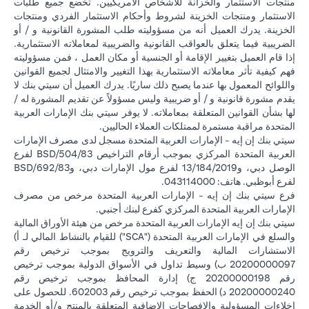
منتجات الاستثمار والخزانة للأشخاص الأمريكيين. تخضع جميع طلبات
الاستثمار ومنتجات الخزينة لشروط وأحكام الاستثمار الفردي ومنتجات
الخزينة. يدرك العميل أنه من مسؤوليته طلب المشورة القانونية و / أو
الضريبية فيما يتعلق بالعواقب القانونية والضريبية لمعاملاته الاستثمارية.
إذا قام العميل بتغيير الإقامة أو الجنسية أو مكان العمل ، فمن مسؤوليته
فهم كيفية تأثر معاملاته الاستثمارية بهذا التغيير والامتثال لجميع القوانين
واللوائح المعمول بها عندما يصبح ذلك ساريًا. يدرك العميل أن سيتي بنك لا
يقدم مشورة قانونية و / أو ضريبية وليس مسؤولاً عن تقديم المشورة له /
لها بشأن القوانين المتعلقة بمعاملاته. لا يوفر سيتي بنك الإمارات العربية
المتحدة مراقبة مستمرة لممتلكات العملاء الحاليين.
سيتي بنك إن إيه - الإمارات العربية المتحدة مسجل لدى مصرف الإمارات
العربية المتحدة المركزي بموجب أرقام التراخيص BSD/504/83 لفرع
الوصل دبي، و13/184/2019 لفرع مول الإمارات دبي، وBSD/692/83
لفرع أبوظبي. هاتف: 043114000.
فرع سيتي بنك إن إيه - الإمارات العربية المتحدة مرخص من مصرف
الإمارات العربية المتحدة المركزي كفرع لبنك أجنبي.
سيتي بنك إن إيه الإمارات العربية المتحدة مرخص من هيئة الأوراق المالية
والسلع في الإمارات العربية المتحدة ("SCA") للقيام بالنشاط المالي لـ أ)
الاستشارات المالية والتعريف والترويج بموجب ترخيص رقم
20200000097 ب) وسيط تداول في الأسواق الدولية بموجب ترخيص
رقم 20200000198 ج) إدارة المحافظ بموجب ترخيص رقم
20200000240 د) الحفظ بموجب ترخيص رقم 602003. للحصول على
إخلاءات المسؤولية والإفصاحات الإضافية المتعلقة بالمنتج و/أو الخدمة