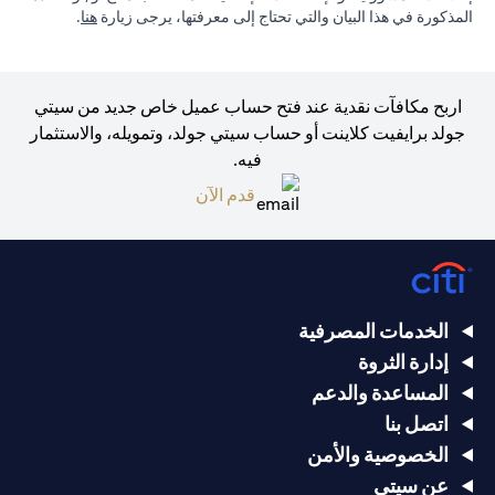
(opens in a new tab)
المذكورة في هذا البيان والتي تحتاج إلى معرفتها، يرجى زيارة
هنا
.
اربح مكافآت نقدية عند فتح حساب عميل خاص جديد من سيتي
جولد برايفيت كلاينت أو حساب سيتي جولد، وتمويله، والاستثمار
فيه.
(opens in a new tab)
قدم الآن
الخدمات المصرفية
إدارة الثروة
المساعدة والدعم
اتصل بنا
الخصوصية والأمن
عن سيتي