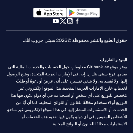
(opens in a new tab)
(opens in a new tab)
(opens in a new tab)
(opens in a new tab)
(opens in a new tab)
(opens in a new tab)
حقوق الطبع والنشر محفوظة ©2026 سيتي جروب انك.
البنود و الظروف
يوفر موقع Citibank.ae معلوماتٍ حول الحسابات والخدمات المالية التي
يقدمها فرع سيتي بنك إن.إيه. في الإمارات العربية المتحدة، ويتيح الوصول
إليها. ولا يُقصد به، ولا ينبغي تفسيره على أنه، عرضٌ أو دعوةٌ أو طلبٌ
لخدماتٍ خارج الإمارات العربية المتحدة. هذا الموقع الإلكتروني غير
مُخصص للتوزيع على أي شخصٍ أو استخدامه في أي دولةٍ يكون فيها هذا
التوزيع أو الاستخدام مخالفًا للقانون أو اللوائح المحلية، كما أن أيًا من
الخدمات أو الاستثمارات المشار إليها في هذا الموقع الإلكتروني غير متاحةٍ
للأشخاص المقيمين في أي دولةٍ يكون فيها تقديم هذه الخدمات أو
الاستثمارات مخالفًا للقانون أو اللوائح المحلية.