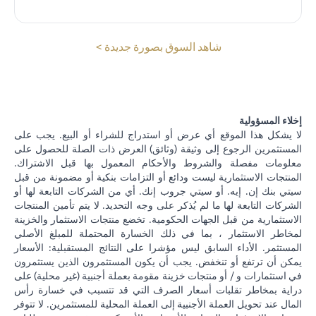
(opens in a new tab)
شاهد السوق بصورة جديدة >
إخلاء المسؤولية
لا يشكل هذا الموقع أي عرض أو استدراج للشراء أو البيع. يجب على
المستثمرين الرجوع إلى وثيقة (وثائق) العرض ذات الصلة للحصول على
معلومات مفصلة والشروط والأحكام المعمول بها قبل الاشتراك.
المنتجات الاستثمارية ليست ودائع أو التزامات بنكية أو مضمونة من قبل
سيتي بنك إن. إيه. أو سيتي جروب إنك. أي من الشركات التابعة لها أو
الشركات التابعة لها ما لم يُذكر على وجه التحديد. لا يتم تأمين المنتجات
الاستثمارية من قبل الجهات الحكومية. تخضع منتجات الاستثمار والخزينة
لمخاطر الاستثمار ، بما في ذلك الخسارة المحتملة للمبلغ الأصلي
المستثمر. الأداء السابق ليس مؤشرا على النتائج المستقبلية: الأسعار
يمكن أن ترتفع أو تنخفض. يجب أن يكون المستثمرون الذين يستثمرون
في استثمارات و / أو منتجات خزينة مقومة بعملة أجنبية (غير محلية) على
دراية بمخاطر تقلبات أسعار الصرف التي قد تتسبب في خسارة رأس
المال عند تحويل العملة الأجنبية إلى العملة المحلية للمستثمرين. لا تتوفر