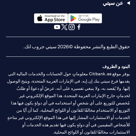
عن سيتي
(opens in a new tab)
(opens in a new tab)
(opens in a new tab)
(opens in a new tab)
(opens in a new tab)
(opens in a new tab)
حقوق الطبع والنشر محفوظة ©2026 سيتي جروب انك.
البنود و الظروف
يوفر موقع Citibank.ae معلوماتٍ حول الحسابات والخدمات المالية التي
يقدمها فرع سيتي بنك إن.إيه. في الإمارات العربية المتحدة، ويتيح الوصول
إليها. ولا يُقصد به، ولا ينبغي تفسيره على أنه، عرضٌ أو دعوةٌ أو طلبٌ
لخدماتٍ خارج الإمارات العربية المتحدة. هذا الموقع الإلكتروني غير
مُخصص للتوزيع على أي شخصٍ أو استخدامه في أي دولةٍ يكون فيها هذا
التوزيع أو الاستخدام مخالفًا للقانون أو اللوائح المحلية، كما أن أيًا من
الخدمات أو الاستثمارات المشار إليها في هذا الموقع الإلكتروني غير متاحةٍ
للأشخاص المقيمين في أي دولةٍ يكون فيها تقديم هذه الخدمات أو
الاستثمارات مخالفًا للقانون أو اللوائح المحلية.