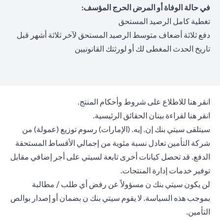
في حالة الوفاة أو المرض الحرج المؤسف:
تغطية كامل الرصيد المستحق
دفع ثلاثة أضعاف متوسط الرصيد المستحق لآخر ثلاثة أشهر قبل
تاريخ الحدث المغطى لك أو لورثتك القانونيين
opens in a new tab
انقر هنا
للاطلاع على شروط وأحكام المنتج.
opens in a new tab
انقر هنا
لقراءة بينان الحقائق الرئيسية.
سيتلقى سيتي بنك إن. إيه. (الإمارات) رسوم توزيع (عمولة) من
شركة التأمين تعادل نسبة مئوية من إجمالي الأقساط المستحقة
الدفع. قد تحصل كيانات أخرى تابعة لسيتي على أجر إضافي مقابل
توفير خدمات إدارة المنتجات.
لن يكون سيتي بنك ن مسؤولاً عن رفض أي طلب / مطالبة
بموجب هذه السياسة. لا يقوم سيتي بنك ن بضمان أو إصدار بوالص
التأمين.