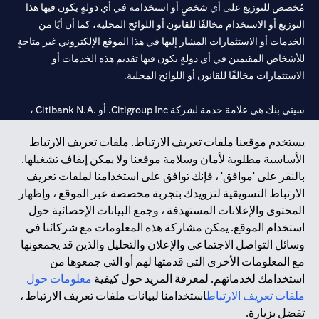
مُخصص للتوزيع على أي شخصٍ أو استخدامه في أي دولةٍ يكون فيها هذا
التوزيع أو الاستخدام مخالفًا للقانون أو اللوائح المحلية، كما أن أيًا من
الخدمات أو الاستثمارات المشار إليها في هذا الموقع الإلكتروني غير متاحةٍ
للأشخاص المقيمين في أي دولةٍ يكون فيها تقديم هذه الخدمات أو
الاستثمارات مخالفًا للقانون أو اللوائح المحلية.
سيتي بنك هي علامة خدمة لشركة Citigroup Inc. أو .Citibank N.A ،
مستخدمة ومسجلة في جميع أنحاء العالم.
يستخدم موقعنا ملفات تعريف الارتباط. ملفات تعريف الارتباط
الأساسية مطلوبة لأمان وسلامة موقعنا ولا يمكن إيقاف تشغيلها.
سيتي بنك إن. إيه. الإمارات مسجل لدى مصرف الإمارات المركزي تحت
بالنقر على 'موافق' ، فإنك توافق على استخدامنا لملفات تعريف
أرقام التراخيص 202563 لفرع الوصل في دبي، 531989 لفرع مول
الارتباط التسويقية لتزويدك بتجربة مخصصة عبر الموقع ، وإظهار
الإمارات في دبي، و CN-1002019 لفرع أبوظبي. هاتف: 4000 311 04.
المحتوى والإعلانات المستهدفة ، وجمع البيانات الإحصائية حول
فرع سيتي بنك إن إيه - الإمارات العربية المتحدة مرخص من مصرف
استخدام الموقع. يمكن مشاركة هذه المعلومات مع شركائنا في
الإمارات العربية المتحدة المركزي كفرع لبنك أجنبي.
وسائل التواصل الاجتماعي والإعلان والتحليل والذين قد يجمعونها
سيتي بنك إن إيه الإمارات العربية المتحدة مرخص من هيئة الأوراق المالية
مع المعلومات الأخرى التي قدمتها لهم أو التي جمعوها من
والسلع في الإمارات العربية المتحدة ("SCA") للقيام بالنشاط المالي لـ أ)
استخدامك لخدماتهم. لمعرفة المزيد حول كيفية
معلومات حول
الاستشارات المالية والتعريف والترويج بموجب ترخيص رقم
ملفات تعريف الارتباط
استخدامنا لبيانات ملفات تعريف الارتباط ،
20200000097 ب) وسيط تداول في الأسواق الدولية بموجب ترخيص
تفضل بزيارة.
رقم 20200000198 ج) إدارة المحافظ بموجب ترخيص رقم