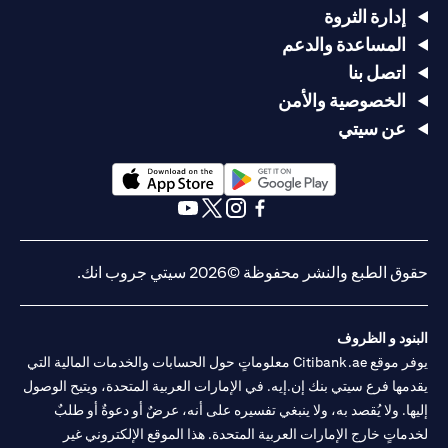
إدارة الثروة
المساعدة والدعم
اتصل بنا
الخصوصية والأمن
عن سيتي
opens in a new tab
opens in a new tab
opens in a new tab
opens in a new tab
opens in a new tab
opens in a new tab
حقوق الطبع والنشر محفوظة ©2026 سيتي جروب انك.
البنود و الظروف
يوفر موقع Citibank.ae معلوماتٍ حول الحسابات والخدمات المالية التي
يقدمها فرع سيتي بنك إن.إيه. في الإمارات العربية المتحدة، ويتيح الوصول
إليها. ولا يُقصد به، ولا ينبغي تفسيره على أنه، عرضٌ أو دعوةٌ أو طلبٌ
لخدماتٍ خارج الإمارات العربية المتحدة. هذا الموقع الإلكتروني غير