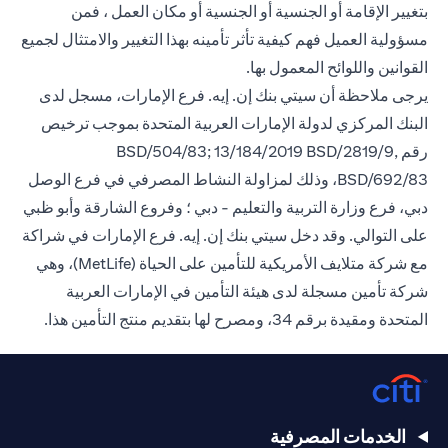
بتغيير الإقامة أو الجنسية أو الجنسية أو مكان العمل ، فمن
مسؤولية العميل فهم كيفية تأثر تأمينه بهذا التغيير والامتثال لجميع
القوانين واللوائح المعمول بها.
يرجى ملاحظة أن سيتي بنك إن. إيه. فرع الإمارات، مسجل لدى
البنك المركزي لدولة الإمارات العربية المتحدة بموجب ترخيص
رقم BSD/504/83; 13/184/2019 BSD/2819/9,
BSD/692/83، وذلك لمزاولة النشاط المصرفي في فرع الوصل
دبي، فرع وزارة التربية والتعليم - دبي ؛ وفروع الشارقة وأبو ظبي
على التوالي. وقد دخل سيتي بنك إن. إيه. فرع الإمارات في شراكة
مع شركة متلايف الأمريكية للتأمين على الحياة (MetLife)، وهي
شركة تأمين مسجلة لدى هيئة التأمين في الإمارات العربية
المتحدة ومقيدة برقم 34، ومصرح لها بتقديم منتج التأمين هذا.
الخدمات المصرفية