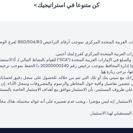
كن متنوعا في استراتيجيك>
ت العربية المتحدة المركزي كفرع لبنك أجنبي.
(opens in a new tab)
فتها، يرجى زيارة
هنا
.
ماراتك مع سيتي بنك أو تلك التي تتم من خلاله. للحصول على سجل دقيق لحساب
 تتضمن تفاصيل وافية حول المخاطر والرسوم والمصروفات وسجل الأداء، إن و
ناءً على ظروف المستثمر، بأن الاستثمار يتوافق مع أهداف الاستثمار الخاصة با
 لهذا الاستثمار. إنه ليس مؤشرا ، ويجب عدم تفسيره على أنه عوائد محتملة. هناك مخ
 المستقبلي لهذا الاستثمار.