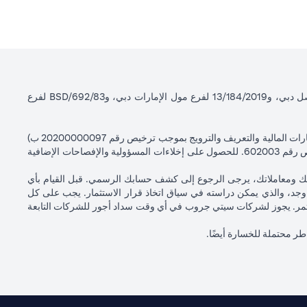
سيتي بنك إن إيه - الإمارات العربية المتحدة مسجل لدى مصرف الإمارات العربية المتحدة المركزي بموجب أرقام التراخيص BSD/504/83 لفرع الوصل دبي، و13/184/2019 لفرع مول الإمارات دبي، وBSD/692/83 لفرع
سيتي بنك إن إيه الإمارات العربية المتحدة مرخص من هيئة الأوراق المالية والسلع في الإمارات العربية المتحدة ("SCA") للقيام بالنشاط المالي لـ أ) الاستشارات المالية والتعريف والترويج بموجب ترخيص رقم 20200000097 ب)
وسيط تداول في الأسواق الدولية بموجب ترخيص رقم 20200000198 ج) إدارة المحافظ بموجب ترخيص رقم 20200000240 د) الحفظ بموجب ترخيص رقم 602003. للحصول على إخلاءات المسؤولية والإفصاحات الإضافية
اتك ومعاملاتك، يرجى الرجوع إلى كشف حسابك الرسمي. قبل القيام بأي
جد، والذي يمكن دراسته في سياق اتخاذ قرار الاستثمار. يجب على كل
لمستثمر. يجوز لشركات سيتي جروب في أي وقت سداد أجور للشركات التابعة
اطر محتملة للخسارة أيضًا.