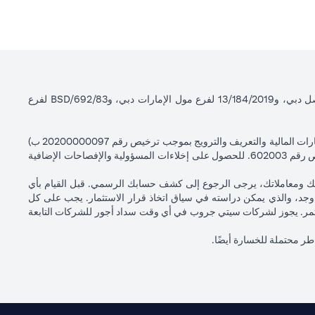
سيتي بنك إن إيه - الإمارات العربية المتحدة مسجل لدى مصرف الإمارات العربية المتحدة المركزي بموجب أرقام التراخيص BSD/504/83 لفرع الوصل دبي، و13/184/2019 لفرع مول الإمارات دبي، وBSD/692/83 لفرع
سيتي بنك إن إيه الإمارات العربية المتحدة مرخص من هيئة الأوراق المالية والسلع في الإمارات العربية المتحدة ("SCA") للقيام بالنشاط المالي لـ أ) الاستشارات المالية والتعريف والترويج بموجب ترخيص رقم 20200000097 ب)
وسيط تداول في الأسواق الدولية بموجب ترخيص رقم 20200000198 ج) إدارة المحافظ بموجب ترخيص رقم 20200000240 د) الحفظ بموجب ترخيص رقم 602003. للحصول على إخلاءات المسؤولية والإفصاحات الإضافية
اتك ومعاملاتك، يرجى الرجوع إلى كشف حسابك الرسمي. قبل القيام بأي
جد، والذي يمكن دراسته في سياق اتخاذ قرار الاستثمار. يجب على كل
لمستثمر. يجوز لشركات سيتي جروب في أي وقت سداد أجور للشركات التابعة
اطر محتملة للخسارة أيضًا.