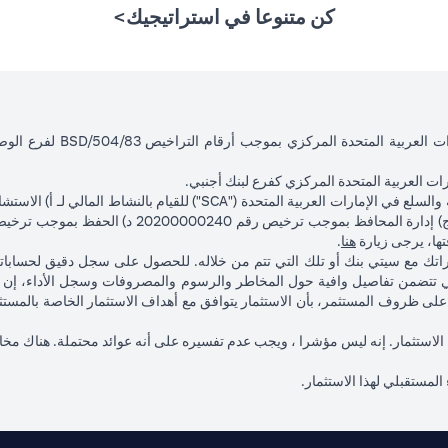
كن متنوعا في استراتيجيك>
ت العربية المتحدة المركزي كفرع لبنك أجنبي.
(opens in a new tab)
فتها، يرجى زيارة
هنا
.
ماراتك مع سيتي بنك أو تلك التي تتم من خلاله. للحصول على سجل دقيق لحساب
 تتضمن تفاصيل وافية حول المخاطر والرسوم والمصروفات وسجل الأداء، إن و
ناءً على ظروف المستثمر، بأن الاستثمار يتوافق مع أهداف الاستثمار الخاصة با
 لهذا الاستثمار. إنه ليس مؤشرا ، ويجب عدم تفسيره على أنه عوائد محتملة. هناك مخ
 المستقبلي لهذا الاستثمار.