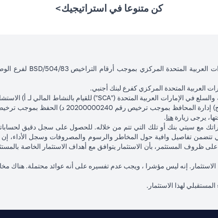
كن متنوعا في استراتيجيك>
ت العربية المتحدة المركزي كفرع لبنك أجنبي.
(opens in a new tab)
فتها، يرجى زيارة
هنا
.
ماراتك مع سيتي بنك أو تلك التي تتم من خلاله. للحصول على سجل دقيق لحساب
 تتضمن تفاصيل وافية حول المخاطر والرسوم والمصروفات وسجل الأداء، إن و
ناءً على ظروف المستثمر، بأن الاستثمار يتوافق مع أهداف الاستثمار الخاصة با
 لهذا الاستثمار. إنه ليس مؤشرا ، ويجب عدم تفسيره على أنه عوائد محتملة. هناك مخ
 المستقبلي لهذا الاستثمار.