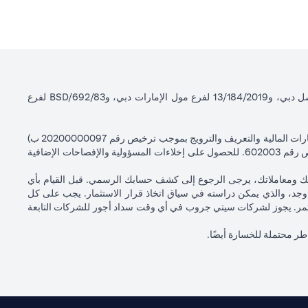
سيتي بنك إن إيه - الإمارات العربية المتحدة مسجل لدى مصرف الإمارات العربية المتحدة المركزي بموجب أرقام التراخيص BSD/504/83 لفرع الوصل دبي، و13/184/2019 لفرع مول الإمارات دبي، وBSD/692/83 لفرع
سيتي بنك إن إيه الإمارات العربية المتحدة مرخص من هيئة الأوراق المالية والسلع في الإمارات العربية المتحدة ("SCA") للقيام بالنشاط المالي لـ أ) الاستشارات المالية والتعريف والترويج بموجب ترخيص رقم 20200000097 ب)
وسيط تداول في الأسواق الدولية بموجب ترخيص رقم 20200000198 ج) إدارة المحافظ بموجب ترخيص رقم 20200000240 د) الحفظ بموجب ترخيص رقم 602003. للحصول على إخلاءات المسؤولية والإفصاحات الإضافية
اتك ومعاملاتك، يرجى الرجوع إلى كشف حسابك الرسمي. قبل القيام بأي
جد، والذي يمكن دراسته في سياق اتخاذ قرار الاستثمار. يجب على كل
لمستثمر. يجوز لشركات سيتي جروب في أي وقت سداد أجور للشركات التابعة
اطر محتملة للخسارة أيضًا.