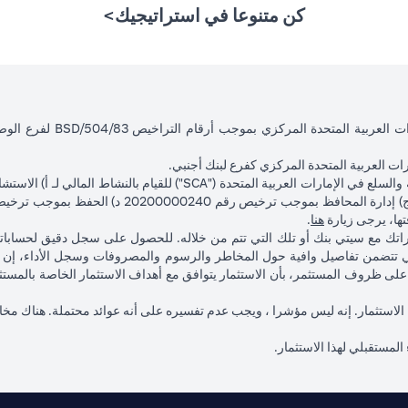
كن متنوعا في استراتيجيك>
ت العربية المتحدة المركزي كفرع لبنك أجنبي.
(opens in a new tab)
فتها، يرجى زيارة
هنا
.
ماراتك مع سيتي بنك أو تلك التي تتم من خلاله. للحصول على سجل دقيق لحساب
 تتضمن تفاصيل وافية حول المخاطر والرسوم والمصروفات وسجل الأداء، إن و
ناءً على ظروف المستثمر، بأن الاستثمار يتوافق مع أهداف الاستثمار الخاصة با
 لهذا الاستثمار. إنه ليس مؤشرا ، ويجب عدم تفسيره على أنه عوائد محتملة. هناك مخ
 المستقبلي لهذا الاستثمار.