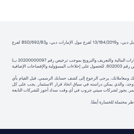
سيتي بنك إن إيه - الإمارات العربية المتحدة مسجل لدى مصرف الإمارات العربية المتحدة المركزي بموجب أرقام التراخيص BSD/504/83 لفرع الوصل دبي، و13/184/2019 لفرع مول الإمارات دبي، وBSD/692/83 لفرع
سيتي بنك إن إيه الإمارات العربية المتحدة مرخص من هيئة الأوراق المالية والسلع في الإمارات العربية المتحدة ("SCA") للقيام بالنشاط المالي لـ أ) الاستشارات المالية والتعريف والترويج بموجب ترخيص رقم 20200000097 ب)
وسيط تداول في الأسواق الدولية بموجب ترخيص رقم 20200000198 ج) إدارة المحافظ بموجب ترخيص رقم 20200000240 د) الحفظ بموجب ترخيص رقم 602003. للحصول على إخلاءات المسؤولية والإفصاحات الإضافية
اتك ومعاملاتك، يرجى الرجوع إلى كشف حسابك الرسمي. قبل القيام بأي
جد، والذي يمكن دراسته في سياق اتخاذ قرار الاستثمار. يجب على كل
لمستثمر. يجوز لشركات سيتي جروب في أي وقت سداد أجور للشركات التابعة
اطر محتملة للخسارة أيضًا.