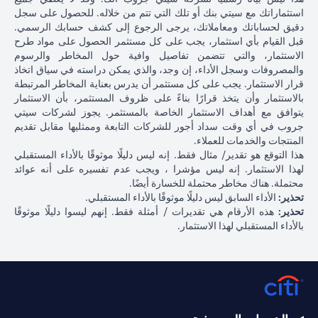
استثماراتك مع سيتي بنك أو تلك التي تتم من خلاله. للحصول على سجل
دقيق لحساباتك ومعاملاتك، يرجى الرجوع إلى كشف حسابك الرسمي.
قبل القيام بأي استثمار، يجب على كل مستثمر الحصول على مواد طرح
الاستثمار، والتي تتضمن تفاصيل وافية حول المخاطر والرسوم
والمصروفات وسجل الأداء، إن وجد، والذي يمكن دراسته في سياق اتخاذ
قرار الاستثمار. يجب على كل مستثمر أن يدرس بعناية المخاطر المرتبطة
بالاستثمار وأن يتخذ قرارًا بناءً على ظروف المستثمر، بأن الاستثمار
يتوافق مع أهداف الاستثمار الخاصة بالمستثمر. يجوز لشركات سيتي
جروب في أي وقت سداد أجور للشركات التابعة وممثليها مقابل تقديم
المنتجات والخدمات للعملاء.
هذا التوقع هو تقدير/ مثال فقط. إنه ليس دليلًا موثوقًا بالأداء المستقبلي
لهذا الاستثمار. إنه ليس مؤشرا ، ويجب عدم تفسيره على أنه عوائد
محتملة. هناك مخاطر محتملة للخسارة أيضًا.
تحذير:
الأداء السابق ليس دليلًا موثوقًا بالأداء المستقبلي.
تحذير:
هذه الأرقام هي تقديرات / أمثلة فقط. إنهم ليسوا دليلًا موثوقًا
بالأداء المستقبلي لهذا الاستثمار.