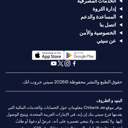
الخدمات المصرفية
إدارة الثروة
المساعدة والدعم
اتصل بنا
الخصوصية والأمن
عن سيتي
(opens in a new tab)
(opens in a new tab)
(opens in a new tab)
(opens in a new tab)
(opens in a new tab)
(opens in a new tab)
حقوق الطبع والنشر محفوظة ©2026 سيتي جروب انك.
البنود و الظروف
يوفر موقع Citibank.ae معلوماتٍ حول الحسابات والخدمات المالية التي
يقدمها فرع سيتي بنك إن.إيه. في الإمارات العربية المتحدة، ويتيح الوصول
إليها. ولا يُقصد به، ولا ينبغي تفسيره على أنه، عرضٌ أو دعوةٌ أو طلبٌ