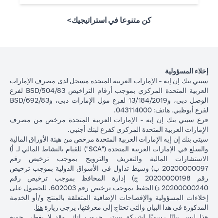
كن متنوعا في استراتيجيك>
إخلاء المسؤولية
سيتي بنك إن إيه - الإمارات العربية المتحدة مسجل لدى مصرف الإمارات
العربية المتحدة المركزي بموجب أرقام التراخيص BSD/504/83 لفرع
الوصل دبي، و13/184/2019 لفرع مول الإمارات دبي، وBSD/692/83
لفرع أبوظبي. هاتف: 043114000.
فرع سيتي بنك إن إيه - الإمارات العربية المتحدة مرخص من مصرف
الإمارات العربية المتحدة المركزي كفرع لبنك أجنبي.
سيتي بنك إن إيه الإمارات العربية المتحدة مرخص من هيئة الأوراق المالية
والسلع في الإمارات العربية المتحدة ("SCA") للقيام بالنشاط المالي لـ أ)
الاستشارات المالية والتعريف والترويج بموجب ترخيص رقم
20200000097 ب) وسيط تداول في الأسواق الدولية بموجب ترخيص
رقم 20200000198 ج) إدارة المحافظ بموجب ترخيص رقم
20200000240 د) الحفظ بموجب ترخيص رقم 602003. للحصول على
إخلاءات المسؤولية والإفصاحات الإضافية المتعلقة بالمنتج و/أو الخدمة
(opens in a new tab)
المذكورة في هذا البيان والتي تحتاج إلى معرفتها، يرجى زيارة
هنا
.
هذا ليس بيانًا رسميًا لشركة سيتي جروب انك. وقد لا يغطي جميع