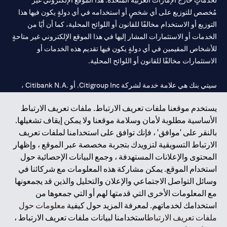
لخدماتٍ خارج الإمارات العربية المتحدة. هذا الموقع الإلكتروني غير
مُخصص للتوزيع على أي شخصٍ أو استخدامه في أي دولةٍ يكون فيها هذا
التوزيع أو الاستخدام مخالفًا للقانون أو اللوائح المحلية، كما أن أيًا من
الخدمات أو الاستثمارات المشار إليها في هذا الموقع الإلكتروني غير متاحةٍ
للأشخاص المقيمين في أي دولةٍ يكون فيها تقديم هذه الخدمات أو
الاستثمارات مخالفًا للقانون أو اللوائح المحلية.
سيتي بنك هي علامة خدمة لشركة Citigroup Inc. أو .Citibank N.A ،
مستخدمة ومسجلة في جميع أنحاء العالم.
يستخدم موقعنا ملفات تعريف الارتباط. ملفات تعريف الارتباط
الأساسية مطلوبة لأمان وسلامة موقعنا ولا يمكن إيقاف تشغيلها.
سيتي بنك إن. إيه. الإمارات مسجل لدى مصرف الإمارات المركزي تحت
بالنقر على 'موافق' ، فإنك توافق على استخدامنا لملفات تعريف
أرقام التراخيص 202563 لفرع الوصل في دبي، 531989 لفرع مول
الارتباط التسويقية لتزويدك بتجربة مخصصة عبر الموقع ، وإظهار
الإمارات في دبي، و
CN-1002019
لفرع أبوظبي. هاتف: 4000 311 04.
المحتوى والإعلانات المستهدفة ، وجمع البيانات الإحصائية حول
فرع سيتي بنك إن إيه - الإمارات العربية المتحدة مرخص من مصرف
استخدام الموقع. يمكن مشاركة هذه المعلومات مع شركائنا في
الإمارات العربية المتحدة المركزي كفرع لبنك أجنبي.
وسائل التواصل الاجتماعي والإعلان والتحليل والذين قد يجمعونها
سيتي بنك إن إيه الإمارات العربية المتحدة مرخص من هيئة الأوراق المالية
مع المعلومات الأخرى التي قدمتها لهم أو التي جمعوها من
والسلع في الإمارات العربية المتحدة ("SCA") للقيام بالنشاط المالي لـ أ)
استخدامك لخدماتهم. لمعرفة المزيد حول كيفية
معلومات حول
الاستشارات المالية والتعريف والترويج بموجب ترخيص رقم
ملفات تعريف الارتباط
استخدامنا لبيانات ملفات تعريف الارتباط ،
20200000097 ب) وسيط تداول في الأسواق الدولية بموجب ترخيص