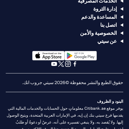
الخدمات المصرفية
إدارة الثروة
المساعدة والدعم
اتصل بنا
الخصوصية والأمن
عن سيتي
opens in a new tab
opens in a new tab
opens in a new tab
opens in a new tab
opens in a new tab
opens in a new tab
حقوق الطبع والنشر محفوظة ©2026 سيتي جروب انك.
البنود و الظروف
يوفر موقع Citibank.ae معلوماتٍ حول الحسابات والخدمات المالية التي
يقدمها فرع سيتي بنك إن.إيه. في الإمارات العربية المتحدة، ويتيح الوصول
إليها. ولا يُقصد به، ولا ينبغي تفسيره على أنه، عرضٌ أو دعوةٌ أو طلبٌ