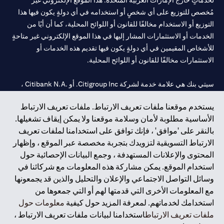
لخدماتٍ خارج الإمارات العربية المتحدة. هذا الموقع الإلكتروني غير
مُخصص للتوزيع على أي شخصٍ أو استخدامه في أي دولةٍ يكون فيها هذا
التوزيع أو الاستخدام مخالفًا للقانون أو اللوائح المحلية، كما أن أيًا من
الخدمات أو الاستثمارات المشار إليها في هذا الموقع الإلكتروني غير متاحةٍ
للأشخاص المقيمين في أي دولةٍ يكون فيها تقديم هذه الخدمات أو
الاستثمارات مخالفًا للقانون أو اللوائح المحلية.
سيتي بنك هي علامة خدمة لشركة Citigroup Inc. أو .Citibank N.A ،
مستخدمة ومسجلة في جميع أنحاء العالم.
يستخدم موقعنا ملفات تعريف الارتباط. ملفات تعريف الارتباط
الأساسية مطلوبة لأمان وسلامة موقعنا ولا يمكن إيقاف تشغيلها.
سيتي بنك إن. إيه. الإمارات مسجل لدى مصرف الإمارات المركزي تحت
بالنقر على 'موافق' ، فإنك توافق على استخدامنا لملفات تعريف
أرقام التراخيص 202563 لفرع الوصل في دبي، 531989 لفرع مول
الارتباط التسويقية لتزويدك بتجربة مخصصة عبر الموقع ، وإظهار
الإمارات في دبي، و CN-1002019 لفرع أبوظبي. هاتف: 4000 311 04.
المحتوى والإعلانات المستهدفة ، وجمع البيانات الإحصائية حول
فرع سيتي بنك إن إيه - الإمارات العربية المتحدة مرخص من مصرف
استخدام الموقع. يمكن مشاركة هذه المعلومات مع شركائنا في
الإمارات العربية المتحدة المركزي كفرع لبنك أجنبي.
وسائل التواصل الاجتماعي والإعلان والتحليل والذين قد يجمعونها
سيتي بنك إن إيه الإمارات العربية المتحدة مرخص من هيئة الأوراق المالية
مع المعلومات الأخرى التي قدمتها لهم أو التي جمعوها من
والسلع في الإمارات العربية المتحدة ("SCA") للقيام بالنشاط المالي لـ أ)
استخدامك لخدماتهم. لمعرفة المزيد حول كيفية
معلومات حول
الاستشارات المالية والتعريف والترويج بموجب ترخيص رقم
ملفات تعريف الارتباط
استخدامنا لبيانات ملفات تعريف الارتباط ،
20200000097 ب) وسيط تداول في الأسواق الدولية بموجب ترخيص