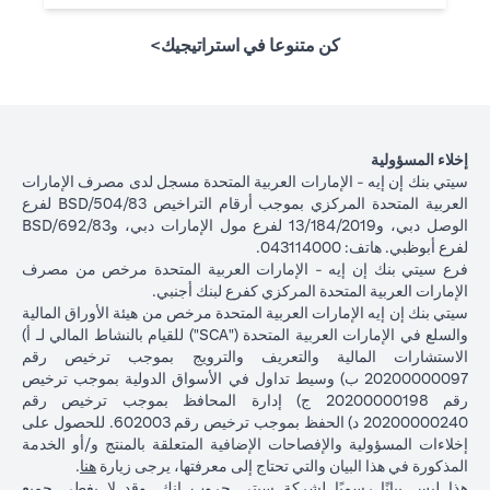
كن متنوعا في استراتيجيك>
إخلاء المسؤولية
سيتي بنك إن إيه - الإمارات العربية المتحدة مسجل لدى مصرف الإمارات
العربية المتحدة المركزي بموجب أرقام التراخيص BSD/504/83 لفرع
الوصل دبي، و13/184/2019 لفرع مول الإمارات دبي، وBSD/692/83
لفرع أبوظبي. هاتف: 043114000.
فرع سيتي بنك إن إيه - الإمارات العربية المتحدة مرخص من مصرف
الإمارات العربية المتحدة المركزي كفرع لبنك أجنبي.
سيتي بنك إن إيه الإمارات العربية المتحدة مرخص من هيئة الأوراق المالية
والسلع في الإمارات العربية المتحدة ("SCA") للقيام بالنشاط المالي لـ أ)
الاستشارات المالية والتعريف والترويج بموجب ترخيص رقم
20200000097 ب) وسيط تداول في الأسواق الدولية بموجب ترخيص
رقم 20200000198 ج) إدارة المحافظ بموجب ترخيص رقم
20200000240 د) الحفظ بموجب ترخيص رقم 602003. للحصول على
إخلاءات المسؤولية والإفصاحات الإضافية المتعلقة بالمنتج و/أو الخدمة
in a new tab
المذكورة في هذا البيان والتي تحتاج إلى معرفتها، يرجى زيارة
هنا
.
هذا ليس بيانًا رسميًا لشركة سيتي جروب انك. وقد لا يغطي جميع