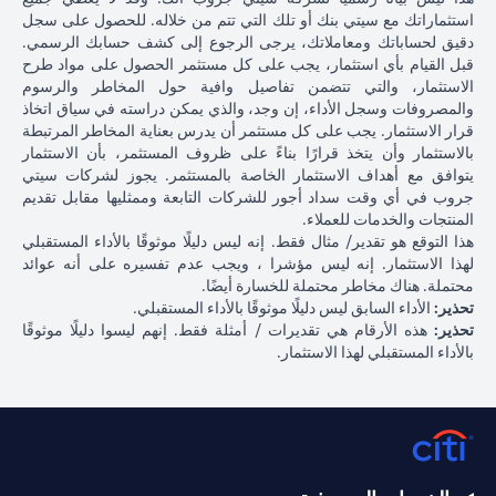
استثماراتك مع سيتي بنك أو تلك التي تتم من خلاله. للحصول على سجل
دقيق لحساباتك ومعاملاتك، يرجى الرجوع إلى كشف حسابك الرسمي.
قبل القيام بأي استثمار، يجب على كل مستثمر الحصول على مواد طرح
الاستثمار، والتي تتضمن تفاصيل وافية حول المخاطر والرسوم
والمصروفات وسجل الأداء، إن وجد، والذي يمكن دراسته في سياق اتخاذ
قرار الاستثمار. يجب على كل مستثمر أن يدرس بعناية المخاطر المرتبطة
بالاستثمار وأن يتخذ قرارًا بناءً على ظروف المستثمر، بأن الاستثمار
يتوافق مع أهداف الاستثمار الخاصة بالمستثمر. يجوز لشركات سيتي
جروب في أي وقت سداد أجور للشركات التابعة وممثليها مقابل تقديم
المنتجات والخدمات للعملاء.
هذا التوقع هو تقدير/ مثال فقط. إنه ليس دليلًا موثوقًا بالأداء المستقبلي
لهذا الاستثمار. إنه ليس مؤشرا ، ويجب عدم تفسيره على أنه عوائد
محتملة. هناك مخاطر محتملة للخسارة أيضًا.
تحذير:
الأداء السابق ليس دليلًا موثوقًا بالأداء المستقبلي.
تحذير:
هذه الأرقام هي تقديرات / أمثلة فقط. إنهم ليسوا دليلًا موثوقًا
بالأداء المستقبلي لهذا الاستثمار.